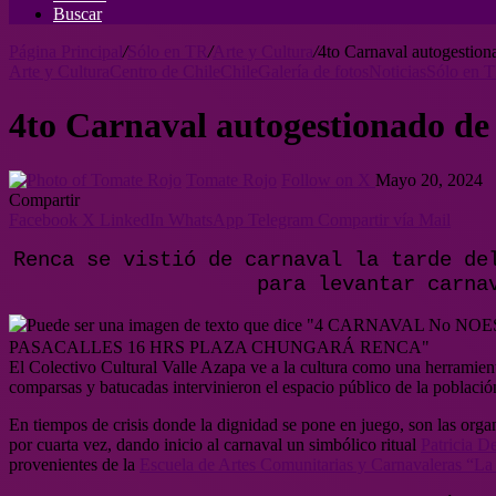
Buscar
Página Principal
/
Sólo en TR
/
Arte y Cultura
/
4to Carnaval autogestion
Arte y Cultura
Centro de Chile
Chile
Galería de fotos
Noticias
Sólo en 
4to Carnaval autogestionado de
Tomate Rojo
Follow on X
Mayo 20, 2024
Compartir
Facebook
X
LinkedIn
WhatsApp
Telegram
Compartir vía Mail
Renca se vistió de carnaval la tarde de
para levantar carna
El Colectivo Cultural Valle Azapa ve a la cultura como una herramient
comparsas y batucadas intervinieron el espacio público de la población
En tiempos de crisis donde la dignidad se pone en juego, son las orga
por cuarta vez, dando inicio al carnaval un simbólico ritual
Patricia D
provenientes de la
Escuela de Artes Comunitarias y Carnavaleras “L