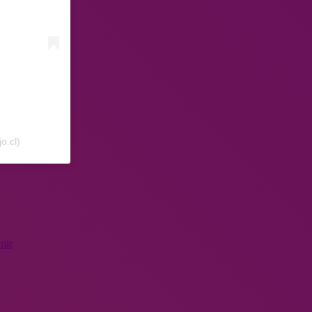
o.cl)
mir