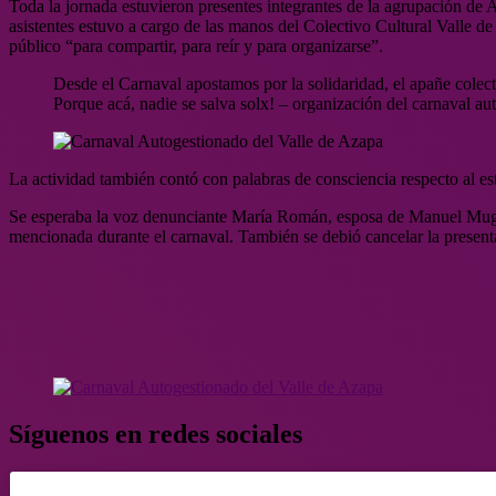
Toda la jornada estuvieron presentes integrantes de la agrupación de
asistentes estuvo a cargo de las manos del Colectivo Cultural Valle de 
público “para compartir, para reír y para organizarse”.
Desde el Carnaval apostamos por la solidaridad, el apañe colecti
Porque acá, nadie se salva solx! – organización del carnaval au
La actividad también contó con palabras de consciencia respecto al esta
Se esperaba la voz denunciante María Román, esposa de Manuel Muga
mencionada durante el carnaval. También se debió cancelar la presen
Síguenos en redes sociales