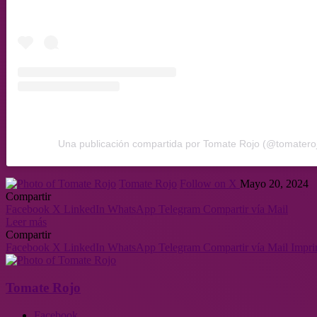
Una publicación compartida por Tomate Rojo (@tomateroj
Tomate Rojo
Follow on X
Mayo 20, 2024
Compartir
Facebook
X
LinkedIn
WhatsApp
Telegram
Compartir vía Mail
Leer más
Compartir
Facebook
X
LinkedIn
WhatsApp
Telegram
Compartir vía Mail
Impri
Tomate Rojo
Facebook