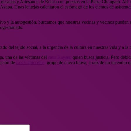
 Artesanas y Artesanos de Renca con puestos en la Plaza Chungará. Así
Azapa. Unas lentejas calentaron el estómago de los cientos de asistentes
vo y la autogestión, buscamos que nuestras vecinas y vecinos puedan sali
togestionado.
do del tejido social, a la urgencia de la cultura en nuestras vida y a la 
, una de las víctimas del
caso Kayser,
quien busca justicia. Pero debid
tación de
Los Capiccellis,
grupo de cueca brava,
a raíz de un incendio 