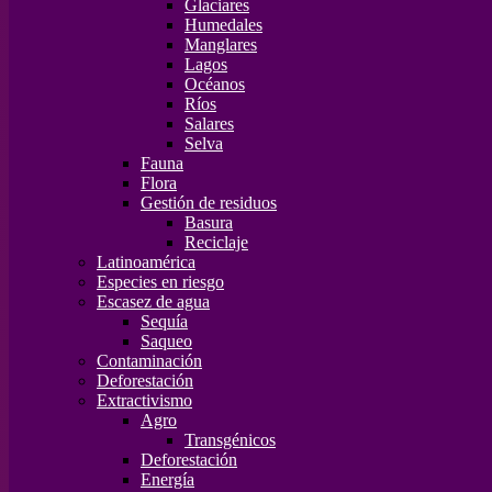
Glaciares
Humedales
Manglares
Lagos
Océanos
Ríos
Salares
Selva
Fauna
Flora
Gestión de residuos
Basura
Reciclaje
Latinoamérica
Especies en riesgo
Escasez de agua
Sequía
Saqueo
Contaminación
Deforestación
Extractivismo
Agro
Transgénicos
Deforestación
Energía