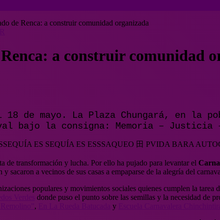
ado de Renca: a construir comunidad organizada
TR
 Renca: a construir comunidad o
l 18 de mayo. La Plaza Chungará, en la po
val bajo la consigna: Memoria – Justicia 
a de transformación y lucha. Por ello ha pujado para levantar el
Carnav
 y sacaron a vecinos de sus casas a empaparse de la alegría del carnava
nizaciones populares y movimientos sociales quienes cumplen la tarea de
edos Verdes
donde puso el punto sobre las semillas y la necesidad de pr
a Remolino”
,
En La Rueda Batucada
y
Escuela Carnavalera Chinchintir