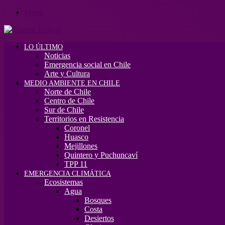
Menú
LO ÚLTIMO
Noticias
Emergencia social en Chile
Arte y Cultura
MEDIO AMBIENTE EN CHILE
Norte de Chile
Centro de Chile
Sur de Chile
Territorios en Resistencia
Coronel
Huasco
Mejillones
Quintero y Puchuncaví
TPP 11
EMERGENCIA CLIMÁTICA
Ecosistemas
Agua
Bosques
Costa
Desiertos