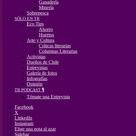
Ganadería
Minería
Sobrepesca
SÓLO EN TR
Eco Tips
Ahorro
Huertos
Arte y Cultura
Críticas literarias
Columnas Literarias
Activistas
Dueños de Chile
Entrevistas
Galería de fotos
Infografías
Opinión
TR PODCAST 🎙️
Tómate una Entrevista
Facebook
X
LinkedIn
Instagram
Elige una nota al azar
Sidebar