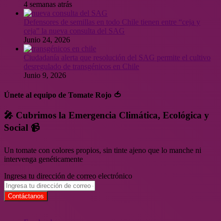
4 semanas atrás
Defensores de semillas en todo Chile tienen entre “ceja y
ceja” la nueva consulta del SAG
Junio 24, 2026
Ciudadanía alerta que resolución del SAG permite el cultivo
desregulado de transgénicos en Chile
Junio 9, 2026
Únete al equipo de Tomate Rojo 🍅
🎤 Cubrimos la Emergencia Climática, Ecológica y
Social 📹
Un tomate con colores propios, sin tinte ajeno que lo manche ni
intervenga genéticamente
Ingresa tu dirección de correo electrónico