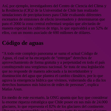
Así, por ejemplo, investigadores del Centro de Ciencia del Clima y
la Resiliencia (CR)2 de la Universidad de Chile han realizado
simulaciones de precipitaciones para Chile evaluando diferentes
escenarios de emisiones de efecto invernadero y determinaron que
para el 2060 la zona central enfrentará sequías que afectarán de
manera especial los cultivos de trigo, lo que equivaldrá a un 52% de
ellos, con un monto asociado de 690 millones de dólares.
Código de aguas
“A todo este complejo panorama se suma el actual Código de
Aguas, el cual se ha encargado de “entregar” derechos de
aprovechamiento de forma gratuita y a perpetuidad en todo el país
constituyendo una vergüenza nacional. Se trata de una legislación
que no responde de manera adecuada a la incertidumbre y
disminución del agua que plantea el cambio climático, por lo que
agrava la emergencia hídrica que vivimos, vulnerando día a día los
derechos humanos más básicos de miles de personas”, explica
Matías Asun.
En medio de este escenario, la ONG apunta que hay que considerar
la enorme riqueza estratégica que Chile posee en sus más de 24.000
glaciares, lo que representa el 82% de los glaciares del continente.
“Por eso es inentendible que hoy buena parte de nuestrros glaciares