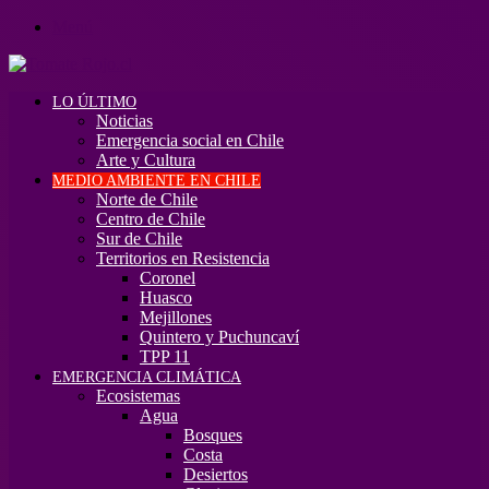
Menú
LO ÚLTIMO
Noticias
Emergencia social en Chile
Arte y Cultura
MEDIO AMBIENTE EN CHILE
Norte de Chile
Centro de Chile
Sur de Chile
Territorios en Resistencia
Coronel
Huasco
Mejillones
Quintero y Puchuncaví
TPP 11
EMERGENCIA CLIMÁTICA
Ecosistemas
Agua
Bosques
Costa
Desiertos