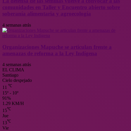
La defensa de las semillas vuelve a convocar a las
comunidades en Taller y Encuentro abierto sobre
soberanía alimentaria y agroecología
4 semanas atrás
Organizaciones Mapuche se articulan frente a
amenazas de reforma a la Ley Indígena
4 semanas atrás
EL CLIMA
Santiago
Cielo despejado
℃
11
15º - 10º
91%
1.29 KM/H
℃
15
Jue
℃
13
Vie