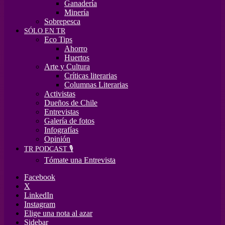
Ganadería
Minería
Sobrepesca
SÓLO EN TR
Eco Tips
Ahorro
Huertos
Arte y Cultura
Críticas literarias
Columnas Literarias
Activistas
Dueños de Chile
Entrevistas
Galería de fotos
Infografías
Opinión
TR PODCAST 🎙️
Tómate una Entrevista
Facebook
X
LinkedIn
Instagram
Elige una nota al azar
Sidebar