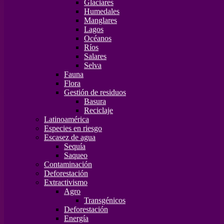
Glaciares
Humedales
Manglares
Lagos
Océanos
Ríos
Salares
Selva
Fauna
Flora
Gestión de residuos
Basura
Reciclaje
Latinoamérica
Especies en riesgo
Escasez de agua
Sequía
Saqueo
Contaminación
Deforestación
Extractivismo
Agro
Transgénicos
Deforestación
Energía