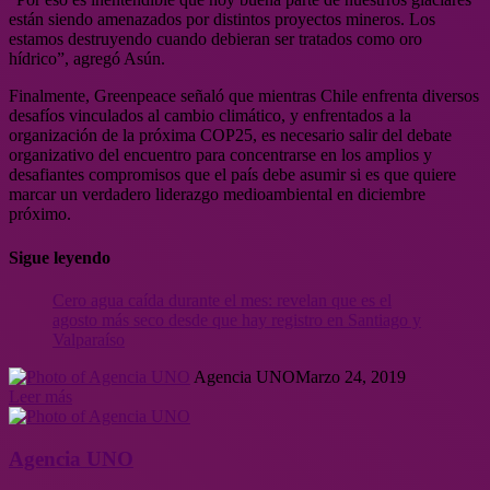
están siendo amenazados por distintos proyectos mineros. Los
estamos destruyendo cuando debieran ser tratados como oro
hídrico”, agregó Asún.
Finalmente, Greenpeace señaló que mientras Chile enfrenta diversos
desafíos vinculados al cambio climático, y enfrentados a la
organización de la próxima COP25, es necesario salir del debate
organizativo del encuentro para concentrarse en los amplios y
desafiantes compromisos que el país debe asumir si es que quiere
marcar un verdadero liderazgo medioambiental en diciembre
próximo.
Sigue leyendo
Cero agua caída durante el mes: revelan que es el
agosto más seco desde que hay registro en Santiago y
Valparaíso
Agencia UNO
Marzo 24, 2019
Leer más
Agencia UNO