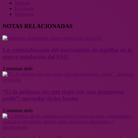
Website
Facebook
Instagram
NOTAS RELACIONADAS
La criminalización del intercambio de semillas en la
nueva regulación del SAG
3 semanas atrás
“Es la primera vez que riego con una manguera,
profe”: aprender de los brotes
3 semanas atrás