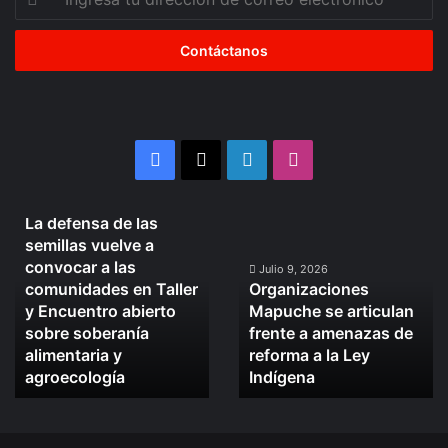
tu
dirección
de
correo
electrónico
Facebook
X
LinkedIn
Instagram
Julio 10, 2026
La defensa de las
La
Organizaciones
semillas vuelve a
defensa
Mapuche
convocar a las
de
se
Julio 9, 2026
comunidades en Taller
Organizaciones
las
articulan
y Encuentro abierto
Mapuche se articulan
semillas
frente
sobre soberanía
frente a amenazas de
vuelve
a
alimentaria y
reforma a la Ley
a
amenazas
convocar
agroecología
de
Indígena
a
reforma
las
a
comunidades
la