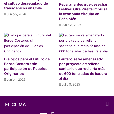
el cultivo desregulado de
Reparar antes que desechar:
transgénicos en Chile
Festival Otra Vuelta impulsa
la economía circular en
Junio 9, 2026
Peñalolén
Junio 3, 2026
Diálogos para el Futuro del
Lautaro se ve amenazado
Borde Costeros sin
por proyecto de relleno
participación de Pueblos
sanitario que recibiría más
Originarios
de 600 toneladas de basura
al día
Árbol | Lenga
Junio 1, 2026
Julio 9, 2025
El Carpintero Negro actualmente se encuentra en la
categoría de conservación casi amenazada (NT)
debido
EL CLIMA
a la constante destrucción de su hábitat y la presencia de
especies depredadoras que han sido introducidas en el