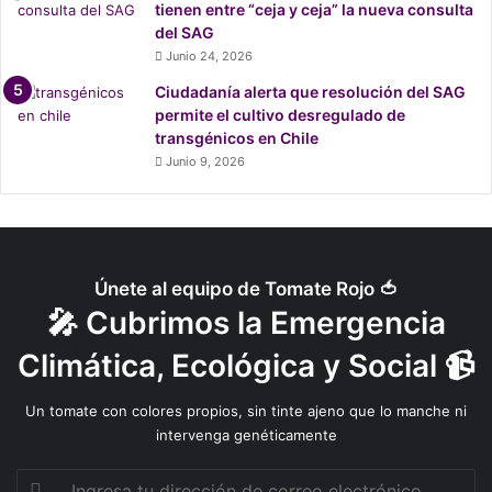
tienen entre “ceja y ceja” la nueva consulta
cadena; y poseen
un sistema para disminuir el
del SAG
desperdicio de agua
a cero
durante la elaboración del gin,
Junio 24, 2026
ya que sin la utilización de tecnología se perderían
Ciudadanía alerta que resolución del SAG
alrededor de 3 litros de agua por litro de gin producido.
permite el cultivo desregulado de
transgénicos en Chile
¿Dónde lo consigo?
Junio 9, 2026
El único requisito es ser mayor de edad. El destilado se
puede conseguir con despacho a domicilio a través de la
web de
Carpintero Negro
, o también en comercios
Únete al equipo de Tomate Rojo 🍅
asociados como
The Label
o tienda
Booz
.
🎤 Cubrimos la Emergencia
¡Un ecotip para los calurosos días de verano!
Climática, Ecológica y Social 📹
Un tomate con colores propios, sin tinte ajeno que lo manche ni
intervenga genéticamente
Ingresa