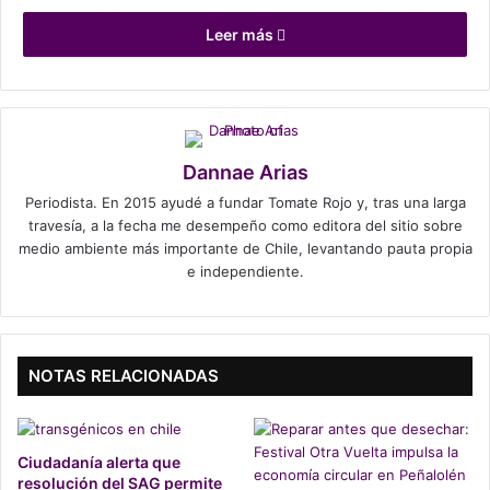
tipos de pimientas, almendras, nuez moscada, jengibre y
Leer más
cítricos)
, frutos patagónicos como el
Maqui
y, además,
cada botella cuenta con un calafate en su interior
que le
da una tonalidad rosada al líquido.
“El Carpintero Negro tiene dos cualidades que nos
Dannae Arias
llamaron la atención; es un ave que morfológicamente es
Periodista. En 2015 ayudé a fundar Tomate Rojo y, tras una larga
inconfundible con cualquier otra y también es un ave que
travesía, a la fecha me desempeño como editora del sitio sobre
sirve como indicador de bienestar en los bosques. Es
medio ambiente más importante de Chile, levantando pauta propia
decir,
cuando existen colonias de estas aves en el
e independiente.
bosque, este está sano, libre de contaminación y
deforestación
“, cuenta a Tomate Rojo José Ignacio Reyes,
Jefe de Operaciones de la firma, sobre el ave que inspiró
su emprendimiento.
NOTAS RELACIONADAS
Plantar Lengas en la Patagonia
Ciudadanía alerta que
resolución del SAG permite