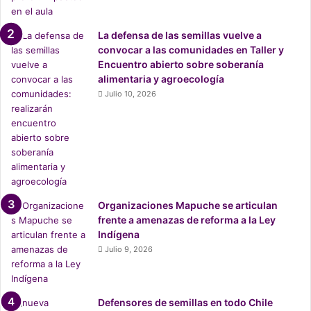
La defensa de las semillas vuelve a
convocar a las comunidades en Taller y
Encuentro abierto sobre soberanía
alimentaria y agroecología
Julio 10, 2026
De igual forma, Reyes comparte que sus botellas están
hechas de
vidrio 70% reciclado
, y son pintadas con tintas
que les permiten ser recicladas sin procesos adicionales
“También estamos asociados a la
Fundación Todas
Reciclamos, que nos habilita pagar por el reciclaje de la
Organizaciones Mapuche se articulan
frente a amenazas de reforma a la Ley
cantidad exacta de vidrio que ingresamos al ambiente
.
Indígena
De esa manera nuestra aporte de envases de vidrio al
Julio 9, 2026
ambiente netea cero”, destaca el emprendedor.
Asimismo, sus cajas son de c
artón 100% Reciclado;
no
Defensores de semillas en todo Chile
utilizan plásticos de un sólo uso
en ninguna parte de su