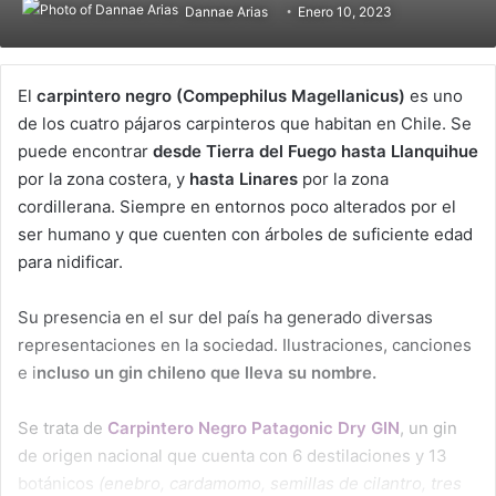
Dannae Arias
Enero 10, 2023
El
carpintero negro (Compephilus Magellanicus)
es uno
de los cuatro pájaros carpinteros que habitan en Chile. Se
puede encontrar
desde Tierra del Fuego hasta Llanquihue
por la zona costera, y
hasta Linares
por la zona
cordillerana. Siempre en entornos poco alterados por el
ser humano y que cuenten con árboles de suficiente edad
para nidificar.
Su presencia en el sur del país ha generado diversas
representaciones en la sociedad. Ilustraciones, canciones
e i
ncluso un gin chileno que lleva su nombre.
Se trata de
Carpintero Negro Patagonic Dry GIN
, un gin
de origen nacional que cuenta con 6 destilaciones y 13
botánicos
(enebro, cardamomo, semillas de cilantro, tres