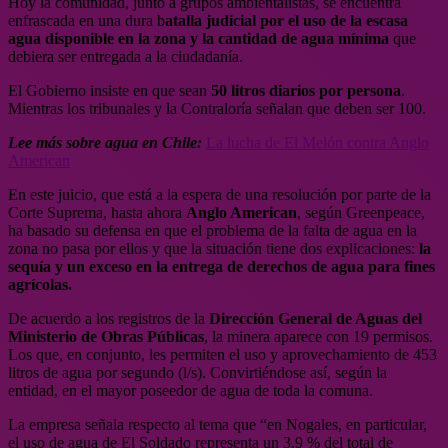
Hoy la comunidad, junto a grupos ambientalistas, se encuentra
enfrascada en una dura b
atalla judicial por el uso de la escasa
agua disponible en la zona y la cantidad de agua mínima
que
debiera ser entregada a la ciudadanía.
El Gobierno insiste en que sean
50 litros diarios por persona
.
Mientras los tribunales y la Contraloría señalan que deben ser 100.
Lee más sobre agua en Chile:
La lucha de El Melón contra Anglo
American
En este juicio, que está a la espera de una resolución por parte de la
Corte Suprema, hasta ahora
Anglo American
, según Greenpeace,
ha basado su defensa en que el problema de la falta de agua en la
zona no pasa por ellos y que la situación tiene dos explicaciones:
la
sequía y un exceso en la entrega de derechos de agua para fines
agrícolas.
De acuerdo a los registros de la
Dirección General de Aguas del
Ministerio de Obras Públicas
, la minera aparece con 19 permisos.
Los que, en conjunto, les permiten el uso y aprovechamiento de 453
litros de agua por segundo (l/s). Convirtiéndose así, según la
entidad, en el mayor poseedor de agua de toda la comuna.
La empresa señala respecto al tema que “en Nogales, en particular,
el uso de agua de El Soldado representa un 3,9 % del total de