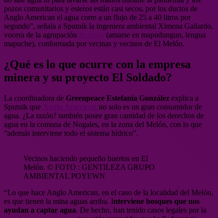
pozos comunitarios y esteros están casi secos, por los ductos de
Anglo American el agua corre a un flujo de 25 a 40 litros por
segundo”, señala a Sputnik la ingeniera ambiental Ximena Gallardo,
vocera de la agrupación
Poyewn
(amarse en mapudungun, lengua
mapuche), conformada por vecinas y vecinos de El Melón.
¿Qué es lo que ocurre con la empresa
minera y su proyecto El Soldado?
La coordinadora de
Greenpeace
Estefanía González
explica a
Sputnik que
Anglo American
no solo es un gran consumidor de
agua. ¿La razón? también posee gran cantidad de los derechos de
agua en la comuna de Nogales, en la zona del Melón, con lo que
“además interviene todo el sistema hídrico”.
Vecinos haciendo pequeño huertos en El
Melón. © FOTO : GENTILEZA GRUPO
AMBIENTAL POYEWN
“Lo que hace Anglo American, en el caso de la localidad del Melón,
es que tienen la mina aguas arriba. I
nterviene bosques que nos
ayudan a captar agua
. De hecho, han tenido casos legales por la