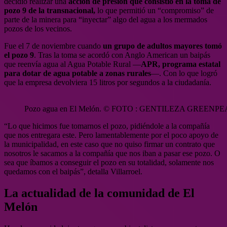
decidió realizar una
acción de presión que consistió en la toma de
pozo 9 de la transnacional,
lo que permitió un “compromiso” de
parte de la minera para “inyectar” algo del agua a los mermados
pozos de los vecinos.
Fue el 7 de noviembre cuando
un grupo de adultos mayores tomó
el pozo 9
. Tras la toma se acordó con Anglo American un baipás
que reenvía agua al Agua Potable Rural —
APR, programa estatal
para dotar de agua potable a zonas rurales
—. Con lo que logró
que la empresa devolviera 15 litros por segundos a la ciudadanía.
Pozo agua en El Melón. © FOTO : GENTILEZA GREENP
“Lo que hicimos fue tomarnos el pozo, pidiéndole a la compañía
que nos entregara este. Pero lamentablemente por el poco apoyo de
la municipalidad, en este caso que no quiso firmar un contrato que
nosotros le sacamos a la compañía que nos iban a pasar ese pozo. O
sea que íbamos a conseguir el pozo en su totalidad, solamente nos
quedamos con el baipás”, detalla Villarroel.
La actualidad de la comunidad de El
Melón