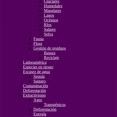
Glaciares
Humedales
Manglares
Lagos
Océanos
Ríos
Salares
Selva
Fauna
Flora
Gestión de residuos
Basura
Reciclaje
Latinoamérica
Especies en riesgo
Escasez de agua
Sequía
Saqueo
Contaminación
Deforestación
Extractivismo
Agro
Transgénicos
Deforestación
Energía