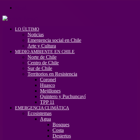
Menú
LO ÚLTIMO
Noticias
Emergencia social en Chile
Arte y Cultura
MEDIO AMBIENTE EN CHILE
Norte de Chile
Centro de Chile
Sur de Chile
Territorios en Resistencia
Coronel
Huasco
Mejillones
Quintero y Puchuncaví
TPP 11
EMERGENCIA CLIMÁTICA
Ecosistemas
Agua
Bosques
Costa
Desiertos