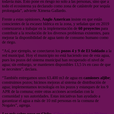
todavía más. Esto pone en riesgo no solo a las personas, sino que a
todo el ecosistema ya declarado como zona de catástrofe por sequía
prolongada”, advierte Ximena Gallardo.
Frente a estas opiniones,
Anglo American
insiste en que están
conscientes de la escasez hídrica en la zona, y señalan que en 2019
comenzaron a trabajar en la implementación de
60 proyectos
para
contribuir a la resolución de los diversos problemas existentes, para
mejorar la disponibilidad de agua tanto de consumo humano como
de riego.
“Así, por ejemplo, se conectaron los
pozos 4 y 9 de El Soldado
a la
red municipal. Hoy el municipio no está haciendo uso de esta agua,
pues los pozos del sistema municipal han recuperado el nivel de
agua; sin embargo, se mantienen disponibles 13,5 l/s en caso de que
se necesiten”, declara.
“También entregamos unos 63.400 m3 de agua en
camiones aljibe
;
construimos pozos; hicimos mejoras al sistema de distribución de
agua; implementamos tecnología en los pozos y estanques de los 9
APR de la comuna; entre otras acciones acordadas con la
comunidad y sus autoridades. Estas iniciativas han ayudado a
garantizar el agua a más de 10 mil personas en la comuna de
Nogales”, agrega.
Lee más sobre agua en Chile:
¿Cómo sería vivir con los 50 litros