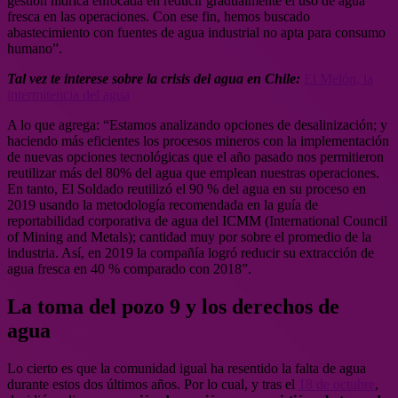
gestión hídrica enfocada en reducir gradualmente el uso de agua
fresca en las operaciones. Con ese fin, hemos buscado
abastecimiento con fuentes de agua industrial no apta para consumo
humano”.
Tal vez te interese sobre la crisis del agua en Chile:
El Melón, la
intermitencia del agua
A lo que agrega: “Estamos analizando opciones de desalinización; y
haciendo más eficientes los procesos mineros con la implementación
de nuevas opciones tecnológicas que el año pasado nos permitieron
reutilizar más del 80% del agua que emplean nuestras operaciones.
En tanto, El Soldado reutilizó el 90 % del agua en su proceso en
2019 usando la metodología recomendada en la guía de
reportabilidad corporativa de agua del ICMM (International Council
of Mining and Metals); cantidad muy por sobre el promedio de la
industria. Así, en 2019 la compañía logró reducir su extracción de
agua fresca en 40 % comparado con 2018”.
La toma del pozo 9 y los derechos de
agua
Lo cierto es que la comunidad igual ha resentido la falta de agua
durante estos dos últimos años. Por lo cual, y tras el
18 de octubre
,