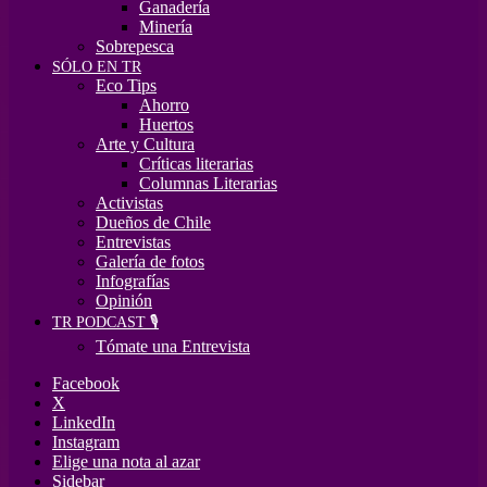
Ganadería
Minería
Sobrepesca
SÓLO EN TR
Eco Tips
Ahorro
Huertos
Arte y Cultura
Críticas literarias
Columnas Literarias
Activistas
Dueños de Chile
Entrevistas
Galería de fotos
Infografías
Opinión
TR PODCAST 🎙️
Tómate una Entrevista
Facebook
X
LinkedIn
Instagram
Elige una nota al azar
Sidebar