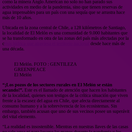
como la minera Anglo American no solo no han parado sus
actividades en medio de la pandemia, sino que tienen reservas de
agua impensables para un país con una sequía que se arrastra hace
más de 10 años.
Ubicada en la zona central de Chile, a 128 kilómetros de Santiago,
la localidad de El Melón es una comunidad de 9.000 habitantes que
se ha transformado en otra de las zonas del país más afectadas por la
c
risis hídrica que atraviesa el territorio nacional
desde hace más de
una década.
El Melón. FOTO : GENTILEZA
GREENPEACE
El Melón
“¡Los pozos de los sectores rurales en El Melón se están
secando!”.
Este es el llamado de atención que hacen los habitantes
de la localidad, quienes son testigos de la crítica situación que viven
frente a la escasez del agua en Chile, que afecta directamente al
consumo humano y a la sobrevivencia de los ecosistemas. Sin
embargo, también acusan que uno de sus vecinos posee un superávit
del vital elemento.
“La realidad es insostenible. Mientras en nuestras llaves de las casas
no sale agua ni para lavarse las manos durante la pandemia y los