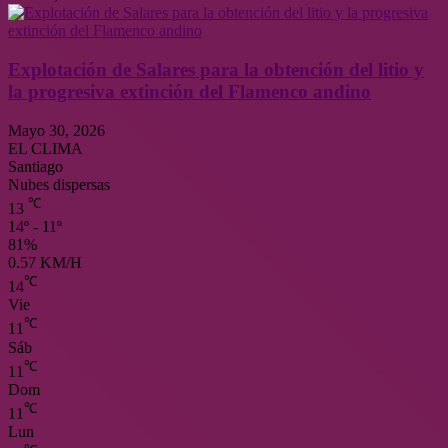
Explotación de Salares para la obtención del litio y
la progresiva extinción del Flamenco andino
Mayo 30, 2026
EL CLIMA
Santiago
Nubes dispersas
℃
13
14º - 11º
81%
0.57 KM/H
℃
14
Vie
℃
11
Sáb
℃
11
Dom
℃
11
Lun