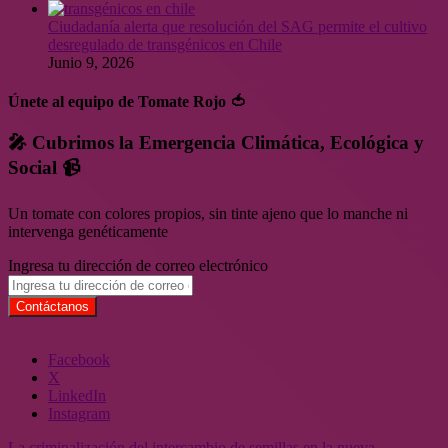
Ciudadanía alerta que resolución del SAG permite el cultivo
desregulado de transgénicos en Chile
Junio 9, 2026
Únete al equipo de Tomate Rojo 🍅
🎤 Cubrimos la Emergencia Climática, Ecológica y
Social 📹
Un tomate con colores propios, sin tinte ajeno que lo manche ni
intervenga genéticamente
Ingresa tu dirección de correo electrónico
Facebook
X
LinkedIn
Instagram
La criminalización del intercambio de semillas en la nueva