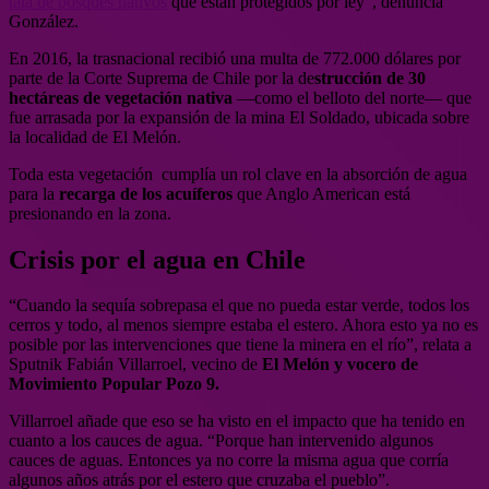
tala de bosques nativos
que están protegidos por ley”, denuncia
González.
En 2016, la trasnacional recibió una multa de 772.000 dólares por
parte de la Corte Suprema de Chile por la de
strucción de 30
hectáreas de vegetación nativa
—como el belloto del norte— que
fue arrasada por la expansión de la mina El Soldado, ubicada sobre
la localidad de El Melón.
Toda esta vegetación cumplía un rol clave en la absorción de agua
para la
recarga de los acuíferos
que Anglo American está
presionando en la zona.
Crisis por el agua en Chile
“Cuando la sequía sobrepasa el que no pueda estar verde, todos los
cerros y todo, al menos siempre estaba el estero. Ahora esto ya no es
posible por las intervenciones que tiene la minera en el río”, relata a
Sputnik Fabián Villarroel, vecino de
El Melón y vocero de
Movimiento Popular Pozo 9.
Villarroel añade que eso se ha visto en el impacto que ha tenido en
cuanto a los cauces de agua. “Porque han intervenido algunos
cauces de aguas. Entonces ya no corre la misma agua que corría
algunos años atrás por el estero que cruzaba el pueblo”.