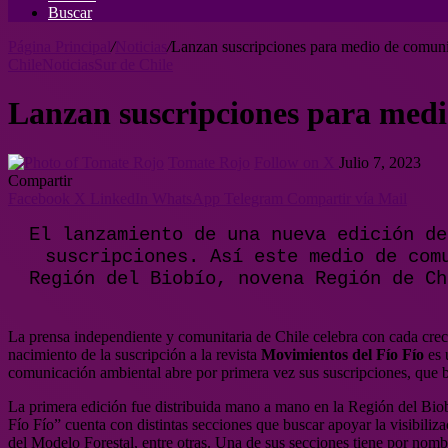
Buscar
Página Principal
/
Noticias
/
Lanzan suscripciones para medio de comuni
Chile
Noticias
Sur de Chile
Lanzan suscripciones para medi
Tomate Rojo
Follow on X
Julio 7, 2023
Compartir
Facebook
X
LinkedIn
WhatsApp
Telegram
Compartir vía Mail
El lanzamiento de una nueva edición de
suscripciones. Así este medio de com
Región del Biobío, novena Región de Ch
La prensa independiente y comunitaria de Chile celebra con cada creci
nacimiento de la suscripción a la revista
Movimientos del Fío Fío
es 
comunicación ambiental abre por primera vez sus suscripciones, que b
La primera edición fue distribuida mano a mano en la Región del Biobío
Fío Fío” cuenta con distintas secciones que buscar apoyar la visibili
del Modelo Forestal, entre otras. Una de sus secciones tiene por nom