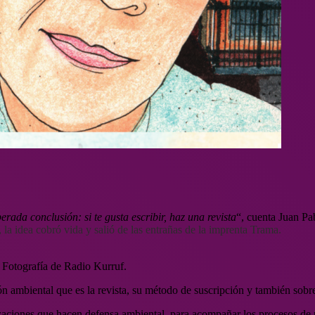
ada conclusión: si te gusta escribir, haz una revista
“, cuenta Juan Pa
 la idea cobró vida y salió de las entrañas de la imprenta Trama.
. Fotografía de Radio Kurruf.
ambiental que es la revista, su método de suscripción y también sobre 
zaciones que hacen defensa ambiental, para acompañar los procesos de r