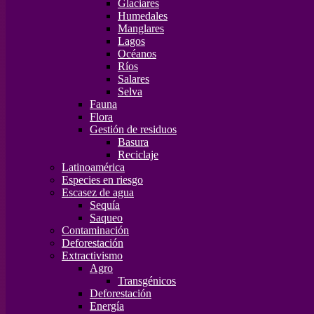
Glaciares
Humedales
Manglares
Lagos
Océanos
Ríos
Salares
Selva
Fauna
Flora
Gestión de residuos
Basura
Reciclaje
Latinoamérica
Especies en riesgo
Escasez de agua
Sequía
Saqueo
Contaminación
Deforestación
Extractivismo
Agro
Transgénicos
Deforestación
Energía