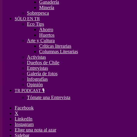
Ganadería
Minería
Sobrepesca
SÓLO EN TR
Eco Tips
Ahorro
Huertos
Arte y Cultura
Críticas literarias
Columnas Literarias
Activistas
Dueños de Chile
Entrevistas
Galería de fotos
Infografías
Opinión
TR PODCAST 🎙️
Tómate una Entrevista
Facebook
X
LinkedIn
Instagram
Elige una nota al azar
Sidebar