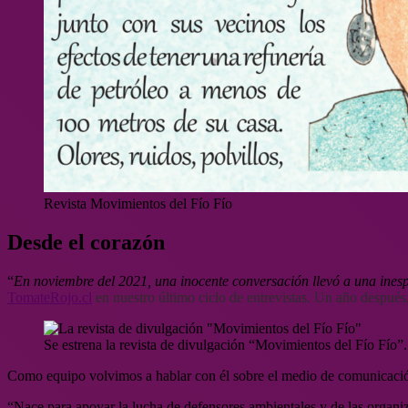
Revista Movimientos del Fío Fío
Desde el corazón
“
En noviembre del 2021, una inocente conversación llevó a una inesper
TomateRojo.cl
en nuestro último ciclo de entrevistas. Un año después,
Se estrena la revista de divulgación “Movimientos del Fío Fío”
Como equipo volvimos a hablar con él sobre el medio de comunicación 
“Nace para apoyar la lucha de defensores ambientales y de las organi