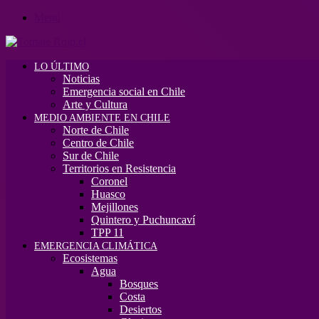
Menú
LO ÚLTIMO
Noticias
Emergencia social en Chile
Arte y Cultura
MEDIO AMBIENTE EN CHILE
Norte de Chile
Centro de Chile
Sur de Chile
Territorios en Resistencia
Coronel
Huasco
Mejillones
Quintero y Puchuncaví
TPP 11
EMERGENCIA CLIMÁTICA
Ecosistemas
Agua
Bosques
Costa
Desiertos