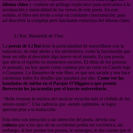
idioma chino
y contiene un prólogo explicativo para acercarnos a la
acentuación y musicalidad de los versos de este poeta. En este
sentido, el libro nos invita a estar en constante concentración, para
así descubrir la compleja pero fascinante estructura del idioma chino.
Li Bai, Manantial de Vino
La
poesía de Li Bai
tiene la particularidad de maravillarse con la
naturaleza, de estar atento a los alrededores, como la fascinación que
tiene un niño al descubrir algo nuevo en el mundo. Es una poesía
que alivia el espíritu en momentos oscuros. El ritmo de los poemas
es pausado, no hay apuro como caminar por un cerro en Canela baja
o Guaquen. Lo llamativo de este libro, es que nos sacude y nos hace
cuestionar todos los detalles que pasamos por alto.
Como ver las
bandadas de mirlas en el Parque O’Higgins o que pronto
florecerán los jacarandás por el barrio universitario
.
“Bella resuena la música del vacío/se escucha más el chillido de los
simios azules”
. Una cadencia que -siendo optimista- se logra
apreciar pese a la traducción.
Esta obra con intención o sin intención del poeta, devela una
cultura
que a los ojos de un occidental podría ser excéntrica, sin
embargo, al leer poema tras poema, te sumerges, te das cuenta que el