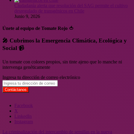
Ciudadanía alerta que resolución del SAG permite el cultivo
desregulado de transgénicos en Chile
Junio 9, 2026
Únete al equipo de Tomate Rojo 🍅
🎤 Cubrimos la Emergencia Climática, Ecológica y
Social 📹
Un tomate con colores propios, sin tinte ajeno que lo manche ni
intervenga genéticamente
Ingresa tu dirección de correo electrónico
Facebook
X
LinkedIn
Instagram
La criminalización del intercambio de semillas en la nueva