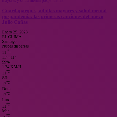
Guardaparques, adultas mayores y salud mental
pospandemia: las primeras canciones del nuevo
Julio Cañas
Enero 25, 2023
EL CLIMA
Santiago
Nubes dispersas
℃
11
11º - 11º
59%
1.34 KM/H
℃
11
Sáb
℃
13
Dom
℃
12
Lun
℃
11
Mar
℃