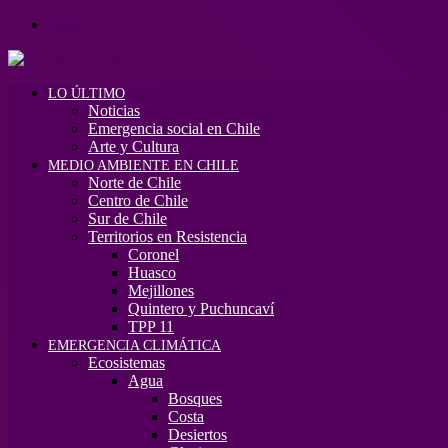
Menú
LO ÚLTIMO
Noticias
Emergencia social en Chile
Arte y Cultura
MEDIO AMBIENTE EN CHILE
Norte de Chile
Centro de Chile
Sur de Chile
Territorios en Resistencia
Coronel
Huasco
Mejillones
Quintero y Puchuncaví
TPP 11
EMERGENCIA CLIMÁTICA
Ecosistemas
Agua
Bosques
Costa
Desiertos