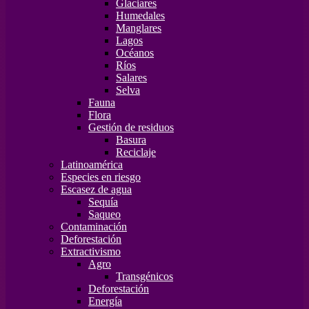
Glaciares
Humedales
Manglares
Lagos
Océanos
Ríos
Salares
Selva
Fauna
Flora
Gestión de residuos
Basura
Reciclaje
Latinoamérica
Especies en riesgo
Escasez de agua
Sequía
Saqueo
Contaminación
Deforestación
Extractivismo
Agro
Transgénicos
Deforestación
Energía