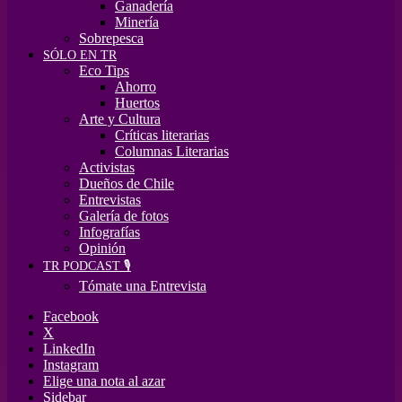
Ganadería
Minería
Sobrepesca
SÓLO EN TR
Eco Tips
Ahorro
Huertos
Arte y Cultura
Críticas literarias
Columnas Literarias
Activistas
Dueños de Chile
Entrevistas
Galería de fotos
Infografías
Opinión
TR PODCAST 🎙️
Tómate una Entrevista
Facebook
X
LinkedIn
Instagram
Elige una nota al azar
Sidebar