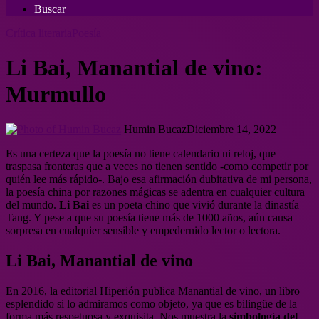
Buscar
Crítica literaria
Poesía
Li Bai, Manantial de vino:
Murmullo
Humin Bucaz
Diciembre 14, 2022
Es una certeza que la poesía no tiene calendario ni reloj, que
traspasa fronteras que a veces no tienen sentido -como competir por
quién lee más rápido-. Bajo esa afirmación dubitativa de mi persona,
la poesía china por razones mágicas se adentra en cualquier cultura
del mundo.
Li Bai
es un poeta chino que vivió durante la dinastía
Tang. Y pese a que su poesía tiene más de 1000 años, aún causa
sorpresa en cualquier sensible y empedernido lector o lectora.
Li Bai, Manantial de vino
En 2016, la editorial Hiperión publica Manantial de vino, un libro
esplendido si lo admiramos como objeto, ya que es bilingüe de la
forma más respetuosa y exquisita. Nos muestra la
simbología del