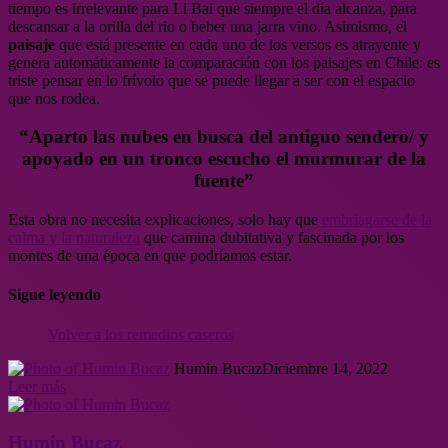
tiempo es irrelevante para Li Bai que siempre el día alcanza, para
descansar a la orilla del rio o beber una jarra vino. Asimismo, el
paisaje
que está presente en cada uno de los versos es atrayente y
genera automáticamente la comparación con los paisajes en Chile: es
triste pensar en lo frívolo que se puede llegar a ser con el espacio
que nos rodea.
“Aparto las nubes en busca del antiguo sendero/ y
apoyado en un tronco escucho el murmurar de la
fuente”
Esta obra no necesita explicaciones, solo hay que
embriagarse de la
calma y la naturaleza
que camina dubitativa y fascinada por los
montes de una época en que podríamos estar.
Sigue leyendo
Volver a los remedios caseros
Humin Bucaz
Diciembre 14, 2022
Leer más
Humin Bucaz