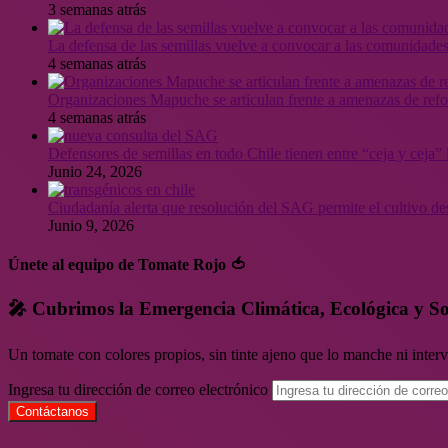
3 semanas atrás
La defensa de las semillas vuelve a convocar a las comunidades
4 semanas atrás
Organizaciones Mapuche se articulan frente a amenazas de ref
4 semanas atrás
Defensores de semillas en todo Chile tienen entre “ceja y ceja
Junio 24, 2026
Ciudadanía alerta que resolución del SAG permite el cultivo de
Junio 9, 2026
Únete al equipo de Tomate Rojo 🍅
🎤 Cubrimos la Emergencia Climática, Ecológica y So
Un tomate con colores propios, sin tinte ajeno que lo manche ni inte
Ingresa tu dirección de correo electrónico