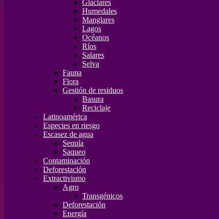
Glaciares
Humedales
Manglares
Lagos
Océanos
Ríos
Salares
Selva
Fauna
Flora
Gestión de residuos
Basura
Reciclaje
Latinoamérica
Especies en riesgo
Escasez de agua
Sequía
Saqueo
Contaminación
Deforestación
Extractivismo
Agro
Transgénicos
Deforestación
Energía