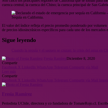
Son cinco los principales regiones de California que se toman para med
cuenca central; la cuenca del Chino; la cuenca principal de San Gabri
Sequía en California.
El valor del índice refleja el precio promedio ponderado por volumen 
de precios idiosincrásicos específicos para cada uno de los mercados e
Sigue leyendo
Cuando la sequía y el saqueo se cruzan: la crisis del agua en Chi
Fresia Ramírez
Diciembre 8, 2020
Compartir
Facebook
X
LinkedIn
WhatsApp
Telegram
Compartir vía Mail
Leer más
Compartir
Facebook
X
LinkedIn
WhatsApp
Telegram
Compartir vía Mail
Impri
Fresia Ramírez
Periodista UChile, directora y co fundadora de TomateRojo.cl. Escrib