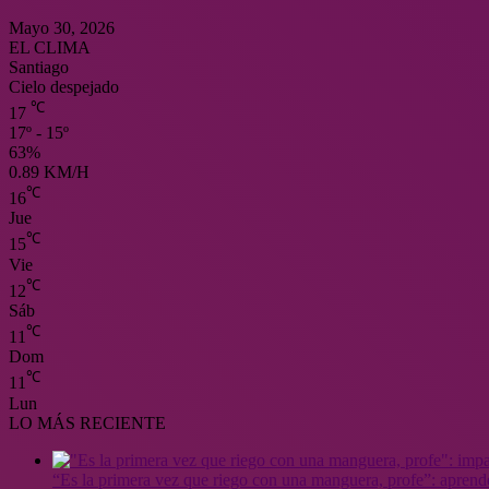
Mayo 30, 2026
EL CLIMA
Santiago
Cielo despejado
℃
17
17º - 15º
63%
0.89 KM/H
℃
16
Jue
℃
15
Vie
℃
12
Sáb
℃
11
Dom
℃
11
Lun
LO MÁS RECIENTE
“Es la primera vez que riego con una manguera, profe”: aprende