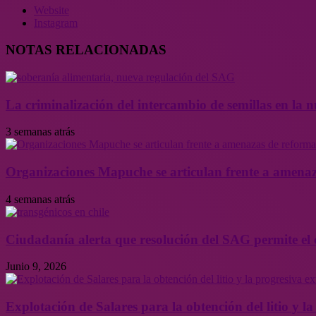
Website
Instagram
NOTAS RELACIONADAS
La criminalización del intercambio de semillas en la
3 semanas atrás
Organizaciones Mapuche se articulan frente a amenaz
4 semanas atrás
Ciudadanía alerta que resolución del SAG permite el 
Junio 9, 2026
Explotación de Salares para la obtención del litio y 