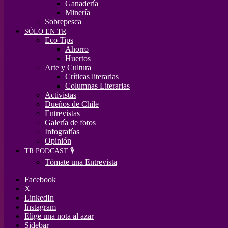
Ganadería
Minería
Sobrepesca
SÓLO EN TR
Eco Tips
Ahorro
Huertos
Arte y Cultura
Críticas literarias
Columnas Literarias
Activistas
Dueños de Chile
Entrevistas
Galería de fotos
Infografías
Opinión
TR PODCAST 🎙️
Tómate una Entrevista
Facebook
X
LinkedIn
Instagram
Elige una nota al azar
Sidebar