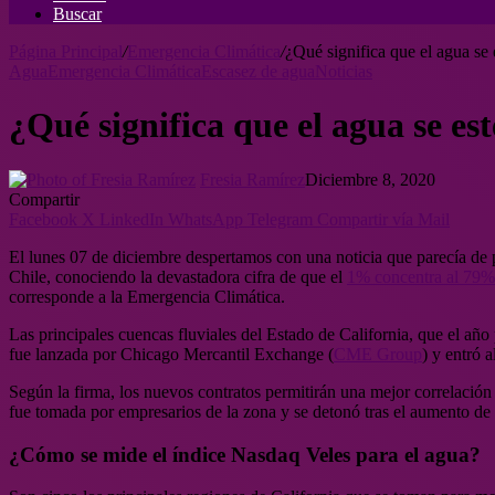
Buscar
Página Principal
/
Emergencia Climática
/
¿Qué significa que el agua se 
Agua
Emergencia Climática
Escasez de agua
Noticias
¿Qué significa que el agua se es
Fresia Ramírez
Diciembre 8, 2020
Compartir
Facebook
X
LinkedIn
WhatsApp
Telegram
Compartir vía Mail
El lunes 07 de diciembre despertamos con una noticia que parecía de p
Chile, conociendo la devastadora cifra de que el
1% concentra al 79% 
corresponde a la Emergencia Climática.
Las principales cuencas fluviales del Estado de California, que el año
fue lanzada por Chicago Mercantil Exchange (
CME Group
) y entró
Según la firma, los nuevos contratos permitirán una mejor correlación
fue tomada por empresarios de la zona y se detonó tras el aumento de 
¿Cómo se mide el índice Nasdaq Veles para el agua?