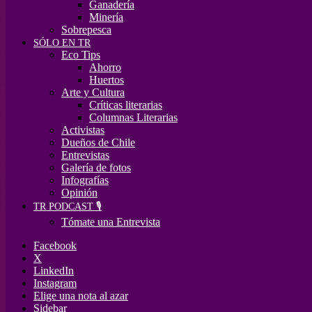
Ganadería
Minería
Sobrepesca
SÓLO EN TR
Eco Tips
Ahorro
Huertos
Arte y Cultura
Críticas literarias
Columnas Literarias
Activistas
Dueños de Chile
Entrevistas
Galería de fotos
Infografías
Opinión
TR PODCAST 🎙️
Tómate una Entrevista
Facebook
X
LinkedIn
Instagram
Elige una nota al azar
Sidebar