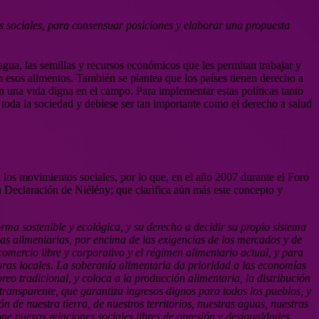
s sociales, para consensuar posiciones y elaborar una propuesta
agua, las semillas y recursos económicos que les permitan trabajar y
n esos alimentos. También se plantea que los países tienen derecho a
n una vida digna en el campo. Para implementar estas políticas tanto
 toda la sociedad y debiese ser tan importante como el derecho a salud
los movimientos sociales, por lo que, en el año 2007 durante el Foro
a Declaración de Niélény; que clarifica aún más este concepto y
rma sostenible y ecológica, y su derecho a decidir su propio sistema
cas alimentarias, por encima de las exigencias de los mercados y de
 comercio libre y corporativo y el régimen alimentario actual, y para
toras locales. La soberanía alimentaria da prioridad a las economías
oreo tradicional, y coloca a la producción alimentaria, la distribución
ransparente, que garantiza ingresos dignos para todos los pueblos, y
 de nuestra tierra, de nuestros territorios, nuestras aguas, nuestras
ne nuevas relaciones sociales libres de opresión y desigualdades