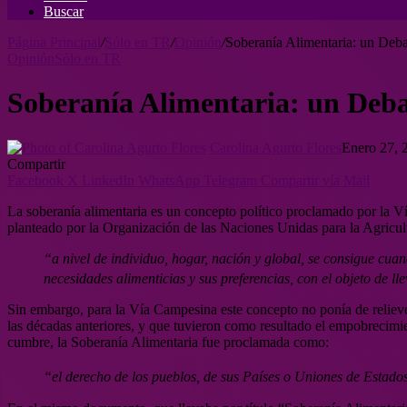
Buscar
Página Principal
/
Sólo en TR
/
Opinión
/
Soberanía Alimentaria: un Deb
Opinión
Sólo en TR
Soberanía Alimentaria: un Deb
Carolina Agurto Flores
Enero 27, 
Compartir
Facebook
X
LinkedIn
WhatsApp
Telegram
Compartir vía Mail
La soberanía alimentaria es un concepto político proclamado por la 
planteado por la Organización de las Naciones Unidas para la Agricul
“a nivel de individuo, hogar, nación y global, se consigue cuan
necesidades alimenticias y sus preferencias, con el objeto de ll
Sin embargo, para la Vía Campesina este concepto no ponía de relieve l
las décadas anteriores, y que tuvieron como resultado el empobrecimi
cumbre, la Soberanía Alimentaria fue proclamada como:
“el derecho de los pueblos, de sus Países o Uniones de Estados 