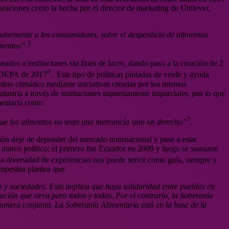
araciones como la hecha por el director de marketing de Unilever,
ularmente a los consumidores, sobre el desperdicio de alimentos
5
imentos”
.
ados a instituciones sin fines de lucro, dando paso a la creación de 2
6
 ODEPA de 2017
. Este tipo de políticas pintadas de verde y ayuda
ambio climático mediante iniciativas creadas por los mismos
ustria a través de instituciones supuestamente imparciales, por lo que
mentaria como:
7
que los alimentos no sean una mercancía sino un derecho”
.
ción deje de depender del mercado transnacional y pase a estar
marco político; el primero fue Ecuador en 2009 y luego se sumaron
ta diversidad de experiencias nos puede servir como guía, siempre y
ampesina plantea que:
 y sociedades. Esto implica que haya solidaridad entre pueblos en
ción que sirva para todos y todas. Por el contrario, la Soberanía
anera conjunta. La Soberanía Alimentaria está en la base de la