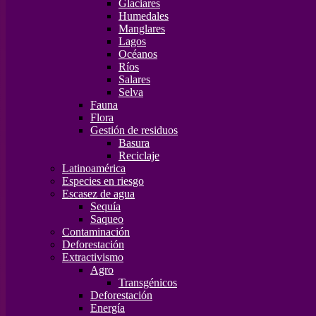
Glaciares
Humedales
Manglares
Lagos
Océanos
Ríos
Salares
Selva
Fauna
Flora
Gestión de residuos
Basura
Reciclaje
Latinoamérica
Especies en riesgo
Escasez de agua
Sequía
Saqueo
Contaminación
Deforestación
Extractivismo
Agro
Transgénicos
Deforestación
Energía