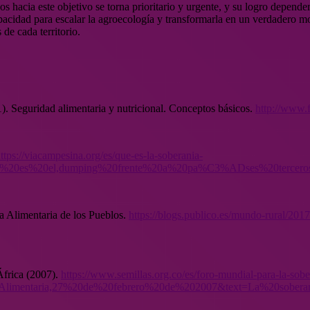
s hacia este objetivo se torna prioritario y urgente, y su logro depender
capacidad para escalar la agroecología y transformarla en un verdadero 
 de cada territorio.
 Seguridad alimentaria y nutricional. Conceptos básicos.
http://www.f
ttps://viacampesina.org/es/que-es-la-soberania-
aria%20es%20el,dumping%20frente%20a%20pa%C3%ADses%20terce
ía Alimentaria de los Pueblos.
https://blogs.publico.es/mundo-rural/2017
África (2007).
https://www.semillas.org.co/es/foro-mundial-para-la-sobe
limentaria,27%20de%20febrero%20de%202007&text=La%20soberan