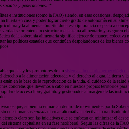
4
es sociales y generaciones.”
lites e instituciones (como la FAO) siendo, en esas ocasiones, despojado 
na huerta en casa y poder lograr cierto grado de autonomía en su aliment
ricultura y la alimentación. Sin duda esta ignorancia respecto a concept
de verdad se orienten a reestructurar el sistema alimentario y aseguren e
ráctica de la soberanía alimentaria significa ejercer de manera colectiv
tar las políticas estatales que continúan despojándonos de los bienes c
gicos.
sable que las y los promotores de un
sistema alimentario agroecológico
p
l derecho a la alimentación adecuada y el derecho al agua, la tierra y
están en la base de la reproducción de la vida, el cuidado de la salud y
ones concretas que llevemos a cabo en nuestros propios territorios para 
pular de acceso libre, gratuito y gestionados al margen de las institu
ido.
activismos que, si bien no enmarcan dentro de movimientos por la Soberan
 sin cuestionar sus
causas
ni crear alternativas efectivas para disminuir
n ejemplo claro son las iniciativas que se enfocan en minimizar el despe
del sistema capitalista en su fase neoliberal. Según las cifras de la FAO
 efecto invernadero provienen directa o indirectamente de estas pérdida