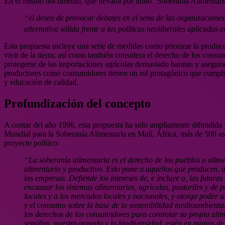
En el mismo documento, que llevaba por título “Soberanía Alimentari
“el deseo de provocar debates en el seno de las organizacione
alternativa sólida frente a las políticas neoliberales aplicadas 
Esta propuesta incluye una serie de medidas como priorizar la producci
vivir de la tierra; así como también considera el derecho de los cons
protegerse de las importaciones agrícolas demasiado baratas y asegura
productores como consumidores tienen un rol protagónico que cumplir p
y educación de calidad.
Profundización del concepto
A contar del año 1996, esta propuesta ha sido ampliamente difundida 
Mundial para la Soberanía Alimentaria en Malí, África, más de 500 as
proyecto político:
“La soberanía alimentaria es el derecho de los pueblos a alime
alimentario y productivo. Esto pone a aquellos que producen, d
las empresas. Defiende los intereses de, e incluye a, las futura
encauzar los sistemas alimentarios, agrícolas, pastoriles y de
locales y a los mercados locales y nacionales, y otorga poder a 
y el consumo sobre la base de la sostenibilidad medioambienta
los derechos de los consumidores para controlar su propia alime
semillas, nuestro ganado y la biodiversidad, estén en manos de