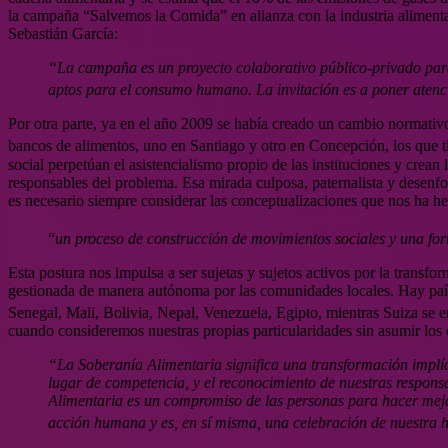
la campaña “Salvemos la Comida” en alianza con la industria alimenta
Sebastián García:
“La campaña es un proyecto colaborativo público-privado para 
aptos para el consumo humano. La invitación es a poner atenc
Por otra parte, ya en el año 2009 se había creado un cambio normativo
bancos de alimentos, uno en Santiago y otro en Concepción, los que
social perpetúan el asistencialismo propio de las instituciones y crea
responsables del problema. Esa mirada culposa, paternalista y desenfo
es necesario siempre considerar las conceptualizaciones que nos ha 
“
un proceso de construcción de movimientos sociales y una fo
Esta postura nos impulsa a ser sujetas y sujetos activos por la transf
gestionada de manera autónoma por las comunidades locales. Hay paí
Senegal, Mali, Bolivia, Nepal, Venezuela, Egipto, mientras Suiza se e
cuando consideremos nuestras propias particularidades sin asumir los
“La Soberanía Alimentaria significa una transformación implíc
lugar de competencia, y el reconocimiento de nuestras responsa
Alimentaria es un compromiso de las personas para hacer mejo
acción humana y es, en sí misma, una celebración de nuestra 