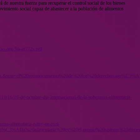
á de nuestra fuerza para recuperar el control social de los bienes
movimiento social capaz de abastecer a la población de alimentos
ao.org/3/a-at772s.pdf
ros.&text=el%20reconocimiento%20de%20los%20derechos,agr%C3
/10/16/16-de-octubre-dia-internacional-de-la-soberania-alimentaria-
rana-alimentaria-nilny-en-mal-
%C3%ADa%20alimentaria%20es%20el,propio%20sistema%20alimen