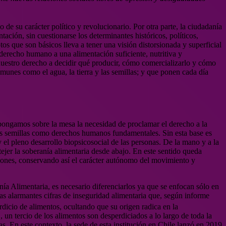
de su carácter político y revolucionario. Por otra parte, la ciudadanía
ación, sin cuestionarse los determinantes históricos, políticos,
os que son básicos lleva a tener una visión distorsionada y superficial
l derecho humano a una alimentación suficiente, nutritiva y
a nuestro derecho a decidir qué producir, cómo comercializarlo y cómo
omunes como el agua, la tierra y las semillas; y que ponen cada día
ongamos sobre la mesa la necesidad de proclamar el derecho a la
 las semillas como derechos humanos fundamentales. Sin esta base es
 el pleno desarrollo biopsicosocial de las personas. De la mano y a la
tejer la soberanía alimentaria desde abajo. En este sentido queda
ciones, conservando así el carácter autónomo del movimiento y
ía Alimentaria, es necesario diferenciarlos ya que se enfocan sólo en
 las alarmantes cifras de inseguridad alimentaria que, según informe
rdicio de alimentos, ocultando que su origen radica en la
, un tercio de los alimentos son desperdiciados a lo largo de toda la
s. En este contexto, la sede de esta institución en Chile lanzó en 2019