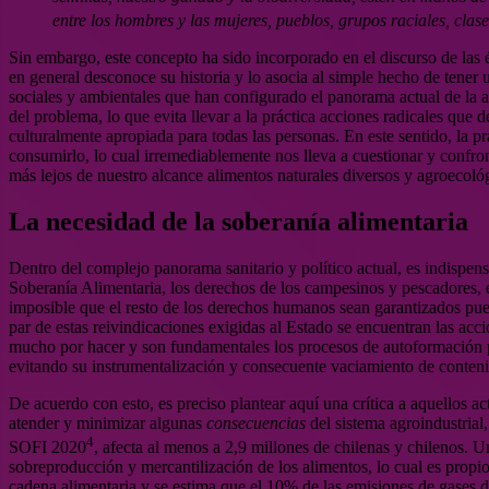
entre los hombres y las mujeres, pueblos, grupos raciales, clas
Sin embargo, este concepto ha sido incorporado en el discurso de las é
en general desconoce su historia y lo asocia al simple hecho de tener u
sociales y ambientales que han configurado el panorama actual de la ag
del problema, lo que evita llevar a la práctica acciones radicales que 
culturalmente apropiada para todas las personas. En este sentido, la p
consumirlo, lo cual irremediablemente nos lleva a cuestionar y confron
más lejos de nuestro alcance alimentos naturales diversos y agroecoló
La necesidad de la soberanía alimentaria
Dentro del complejo panorama sanitario y político actual, es indispen
Soberanía Alimentaria, los derechos de los campesinos y pescadores, e
imposible que el resto de los derechos humanos sean garantizados pues 
par de estas reivindicaciones exigidas al Estado se encuentran las acci
mucho por hacer y son fundamentales los procesos de autoformación po
evitando su instrumentalización y consecuente vaciamiento de conten
De acuerdo con esto, es preciso plantear aquí una crítica a aquellos 
atender y minimizar algunas
consecuencias
del sistema agroindustrial,
4
SOFI 2020
, afecta al menos a 2,9 millones de chilenas y chilenos. U
sobreproducción y mercantilización de los alimentos, lo cual es propio 
cadena alimentaria y se estima que el 10% de las emisiones de gases de