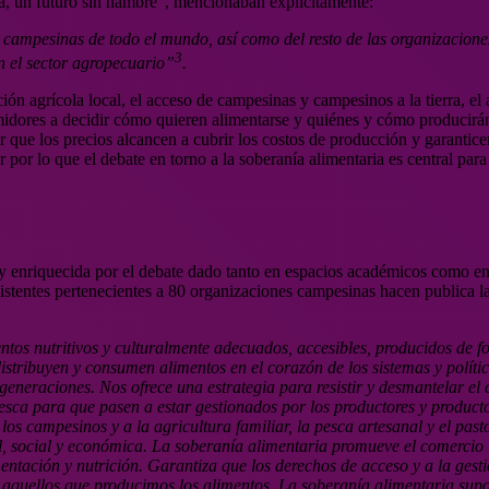
a, un futuro sin hambre”, mencionaban explícitamente:
s campesinas de todo el mundo, así como del resto de las organizacione
3
en el sector agropecuario”
.
ón agrícola local, el acceso de campesinas y campesinos a la tierra, el 
umidores a decidir cómo quieren alimentarse y quiénes y cómo producirá
r que los precios alcancen a cubrir los costos de producción y garantice
or lo que el debate en torno a la soberanía alimentaria es central para
y enriquecida por el debate dado tanto en espacios académicos como en 
istentes pertenecientes a 80 organizaciones campesinas hacen publica l
ntos nutritivos y culturalmente adecuados, accesibles, producidos de fo
istribuyen y consumen alimentos en el corazón de los sistemas y políti
s generaciones. Nos ofrece una estrategia para resistir y desmantelar el
 pesca para que pasen a estar gestionados por los productores y produc
los campesinos y a la agricultura familiar, la pesca artesanal y el past
l, social y económica. La soberanía alimentaria promueve el comercio t
ntación y nutrición. Garantiza que los derechos de acceso y a la gestión
 aquellos que producimos los alimentos. La soberanía alimentaria supo