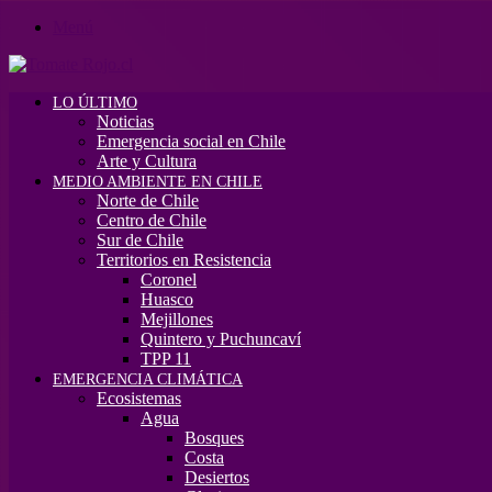
Menú
LO ÚLTIMO
Noticias
Emergencia social en Chile
Arte y Cultura
MEDIO AMBIENTE EN CHILE
Norte de Chile
Centro de Chile
Sur de Chile
Territorios en Resistencia
Coronel
Huasco
Mejillones
Quintero y Puchuncaví
TPP 11
EMERGENCIA CLIMÁTICA
Ecosistemas
Agua
Bosques
Costa
Desiertos