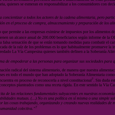
ria, quienes se esmeran en responsabilizar a los consumidores con decl
concientizar a todos los actores de la cadena alimentaria, pero partic
ión en el proceso de compra, almacenamiento y preparación de los al
 que permite a las empresas eximirse de impuestos por los alimentos don
 tienen un alcance anual de 200.000 beneficiarios según informe de la
n la falsa sensación de que se están tomando medidas para combatir el c
cada de la raíz de los problemas es lo que habitualmente promueve la ind
heredado La Vía Campesina quienes también definen a la Soberanía Ali
rma de empoderar a las personas para organizar sus sociedades para 
ormación radical del sistema alimentario, de manera que nuestra alimenta
ses en todo el mundo que han adoptado la Soberanía Alimentaria como 
7
ncuentra en proceso de reconocerla a nivel constitucional
. Sin duda es
 conceptos planteados como una receta rígida. En este sentido la Vía C
ita de las relaciones fundamentales subyacentes en nuestras economías
bilidades mutuas. (…) No es una política en sí misma o una simple solu
r las cosas trabajando, organizando y creando nuevas realidades de m
7
humanidad colectiva.”