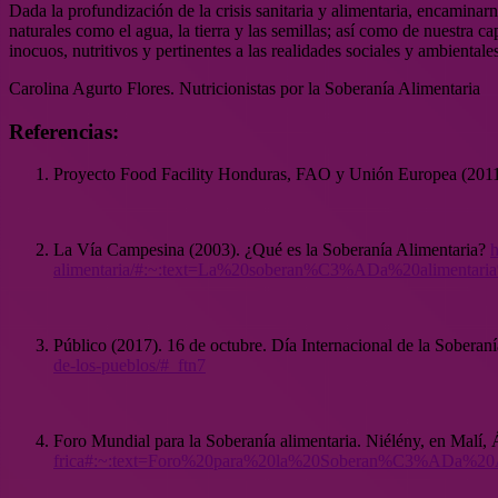
Dada la profundización de la crisis sanitaria y alimentaria, encaminarno
naturales como el agua, la tierra y las semillas; así como de nuestra 
inocuos, nutritivos y pertinentes a las realidades sociales y ambientales
Carolina Agurto Flores. Nutricionistas por la Soberanía Alimentaria
Referencias:
Proyecto Food Facility Honduras, FAO y Unión Europea (2011).
La Vía Campesina (2003). ¿Qué es la Soberanía Alimentaria?
h
alimentaria/#:~:text=La%20soberan%C3%ADa%20aliment
Público (2017). 16 de octubre. Día Internacional de la Soberan
de-los-pueblos/#_ftn7
Foro Mundial para la Soberanía alimentaria. Niélény, en Malí, 
frica#:~:text=Foro%20para%20la%20Soberan%C3%ADa%20A