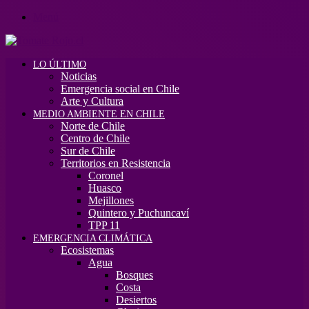
Menú
LO ÚLTIMO
Noticias
Emergencia social en Chile
Arte y Cultura
MEDIO AMBIENTE EN CHILE
Norte de Chile
Centro de Chile
Sur de Chile
Territorios en Resistencia
Coronel
Huasco
Mejillones
Quintero y Puchuncaví
TPP 11
EMERGENCIA CLIMÁTICA
Ecosistemas
Agua
Bosques
Costa
Desiertos