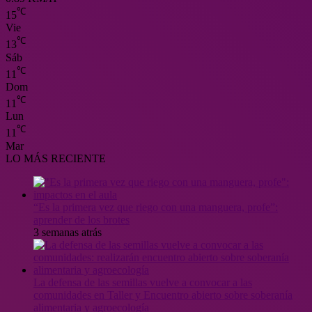
℃
15
Vie
℃
13
Sáb
℃
11
Dom
℃
11
Lun
℃
11
Mar
LO MÁS RECIENTE
“Es la primera vez que riego con una manguera, profe”:
aprender de los brotes
3 semanas atrás
La defensa de las semillas vuelve a convocar a las
comunidades en Taller y Encuentro abierto sobre soberanía
alimentaria y agroecología