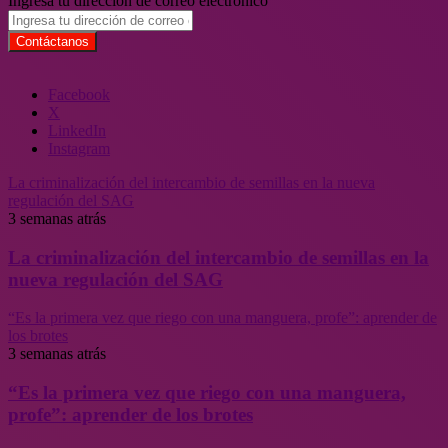
Ingresa tu dirección de correo electrónico
Facebook
X
LinkedIn
Instagram
La criminalización del intercambio de semillas en la nueva
regulación del SAG
3 semanas atrás
La criminalización del intercambio de semillas en la
nueva regulación del SAG
“Es la primera vez que riego con una manguera, profe”: aprender de
los brotes
3 semanas atrás
“Es la primera vez que riego con una manguera,
profe”: aprender de los brotes