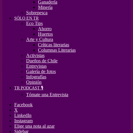
Ganadería
Minería
Sobrepesca
SÓLO EN TR
Eco Tips
Ahorro
Huertos
Arte y Cultura
Críticas literarias
Columnas Literarias
Activistas
Dueños de Chile
Entrevistas
Galería de fotos
Infografías
Opinión
TR PODCAST 🎙️
Tómate una Entrevista
Facebook
X
LinkedIn
Instagram
Elige una nota al azar
Sidebar