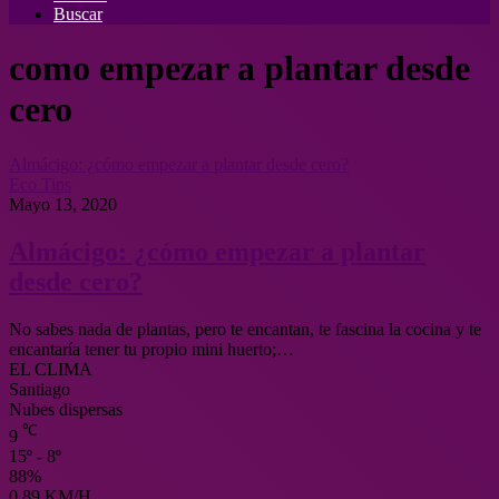
Buscar
como empezar a plantar desde
cero
Almácigo: ¿cómo empezar a plantar desde cero?
Eco Tips
Mayo 13, 2020
Almácigo: ¿cómo empezar a plantar
desde cero?
No sabes nada de plantas, pero te encantan, te fascina la cocina y te
encantaría tener tu propio mini huerto;…
EL CLIMA
Santiago
Nubes dispersas
℃
9
15º - 8º
88%
0.89 KM/H