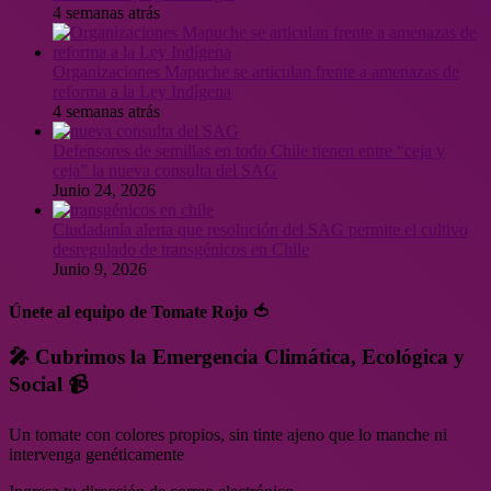
4 semanas atrás
Organizaciones Mapuche se articulan frente a amenazas de
reforma a la Ley Indígena
4 semanas atrás
Defensores de semillas en todo Chile tienen entre “ceja y
ceja” la nueva consulta del SAG
Junio 24, 2026
Ciudadanía alerta que resolución del SAG permite el cultivo
desregulado de transgénicos en Chile
Junio 9, 2026
Únete al equipo de Tomate Rojo 🍅
🎤 Cubrimos la Emergencia Climática, Ecológica y
Social 📹
Un tomate con colores propios, sin tinte ajeno que lo manche ni
intervenga genéticamente