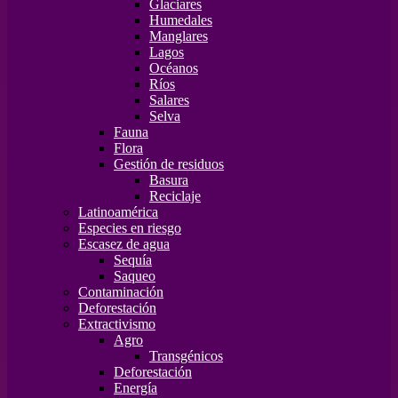
Glaciares
Humedales
Manglares
Lagos
Océanos
Ríos
Salares
Selva
Fauna
Flora
Gestión de residuos
Basura
Reciclaje
Latinoamérica
Especies en riesgo
Escasez de agua
Sequía
Saqueo
Contaminación
Deforestación
Extractivismo
Agro
Transgénicos
Deforestación
Energía