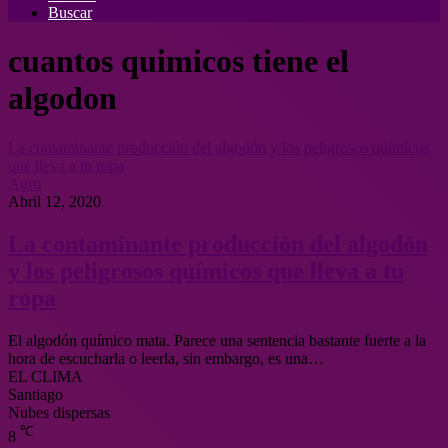
Buscar
cuantos quimicos tiene el
algodon
La contaminante producción del algodón y los peligrosos químicos
que lleva a tu ropa
Agro
Abril 12, 2020
La contaminante producción del algodón
y los peligrosos químicos que lleva a tu
ropa
El algodón químico mata. Parece una sentencia bastante fuerte a la
hora de escucharla o leerla, sin embargo, es una…
EL CLIMA
Santiago
Nubes dispersas
℃
8