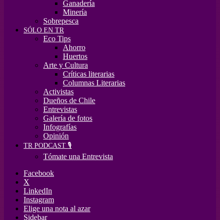
Ganadería
Minería
Sobrepesca
SÓLO EN TR
Eco Tips
Ahorro
Huertos
Arte y Cultura
Críticas literarias
Columnas Literarias
Activistas
Dueños de Chile
Entrevistas
Galería de fotos
Infografías
Opinión
TR PODCAST 🎙️
Tómate una Entrevista
Facebook
X
LinkedIn
Instagram
Elige una nota al azar
Sidebar