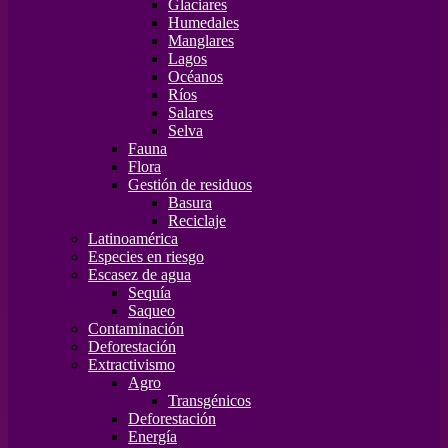
Glaciares
Humedales
Manglares
Lagos
Océanos
Ríos
Salares
Selva
Fauna
Flora
Gestión de residuos
Basura
Reciclaje
Latinoamérica
Especies en riesgo
Escasez de agua
Sequía
Saqueo
Contaminación
Deforestación
Extractivismo
Agro
Transgénicos
Deforestación
Energía