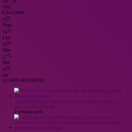
13º - 5º
79%
0.54 KM/H
℃
13
Dom
℃
14
Lun
℃
13
Mar
℃
17
Mié
℃
19
Jue
LO MÁS RECIENTE
“Es la primera vez que riego con una manguera, profe”:
aprender de los brotes
4 semanas atrás