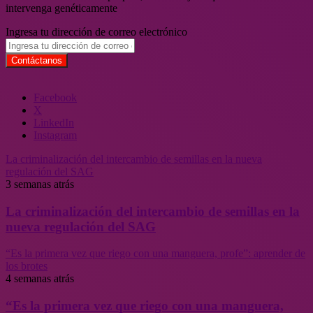
intervenga genéticamente
Ingresa tu dirección de correo electrónico
Facebook
X
LinkedIn
Instagram
La criminalización del intercambio de semillas en la nueva
regulación del SAG
3 semanas atrás
La criminalización del intercambio de semillas en la
nueva regulación del SAG
“Es la primera vez que riego con una manguera, profe”: aprender de
los brotes
4 semanas atrás
“Es la primera vez que riego con una manguera,