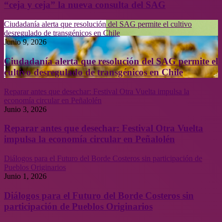
“ceja y ceja” la nueva consulta del SAG
Ciudadanía alerta que resolución del SAG permite el cultivo
desregulado de transgénicos en Chile
Junio 9, 2026
Ciudadanía alerta que resolución del SAG permite el
cultivo desregulado de transgénicos en Chile
Reparar antes que desechar: Festival Otra Vuelta impulsa la
economía circular en Peñalolén
Junio 3, 2026
Reparar antes que desechar: Festival Otra Vuelta
impulsa la economía circular en Peñalolén
Diálogos para el Futuro del Borde Costeros sin participación de
Pueblos Originarios
Junio 1, 2026
Diálogos para el Futuro del Borde Costeros sin
participación de Pueblos Originarios