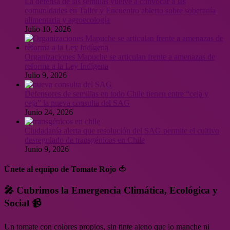
La defensa de las semillas vuelve a convocar a las
comunidades en Taller y Encuentro abierto sobre soberanía
alimentaria y agroecología
Julio 10, 2026
Organizaciones Mapuche se articulan frente a amenazas de
reforma a la Ley Indígena
Julio 9, 2026
Defensores de semillas en todo Chile tienen entre “ceja y
ceja” la nueva consulta del SAG
Junio 24, 2026
Ciudadanía alerta que resolución del SAG permite el cultivo
desregulado de transgénicos en Chile
Junio 9, 2026
Únete al equipo de Tomate Rojo 🍅
🎤 Cubrimos la Emergencia Climática, Ecológica y
Social 📹
Un tomate con colores propios, sin tinte ajeno que lo manche ni