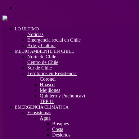
Menú
LO ÚLTIMO
Noticias
Emergencia social en Chile
Arte y Cultura
MEDIO AMBIENTE EN CHILE
Norte de Chile
Centro de Chile
Sur de Chile
Territorios en Resistencia
Coronel
Huasco
Mejillones
Quintero y Puchuncaví
TPP 11
EMERGENCIA CLIMÁTICA
Ecosistemas
Agua
Bosques
Costa
Desiertos