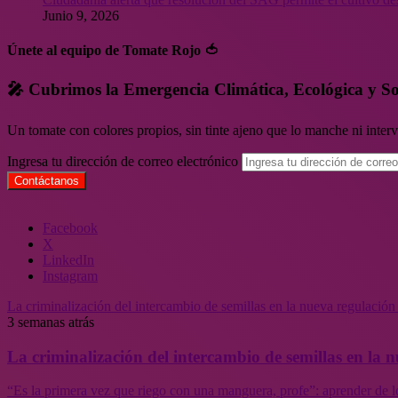
Junio 9, 2026
Únete al equipo de Tomate Rojo 🍅
🎤 Cubrimos la Emergencia Climática, Ecológica y So
Un tomate con colores propios, sin tinte ajeno que lo manche ni inte
Ingresa tu dirección de correo electrónico
Facebook
X
LinkedIn
Instagram
La criminalización del intercambio de semillas en la nueva regulació
3 semanas atrás
La criminalización del intercambio de semillas en la
“Es la primera vez que riego con una manguera, profe”: aprender de l