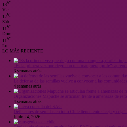
℃
13
Vie
℃
12
Sáb
℃
11
Dom
℃
11
Lun
LO MÁS RECIENTE
“Es la primera vez que riego con una manguera, profe”: aprende
3 semanas atrás
La defensa de las semillas vuelve a convocar a las comunidades
4 semanas atrás
Organizaciones Mapuche se articulan frente a amenazas de ref
4 semanas atrás
Defensores de semillas en todo Chile tienen entre “ceja y ceja
Junio 24, 2026
Ciudadanía alerta que resolución del SAG permite el cultivo de