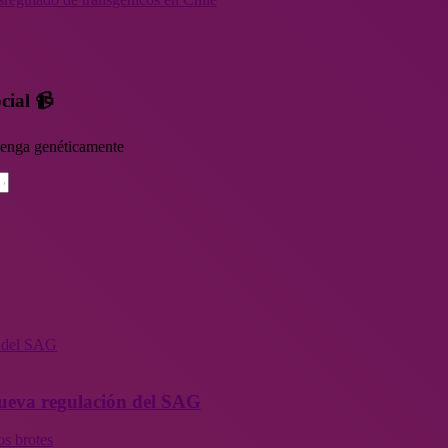
cial 📹
rvenga genéticamente
n del SAG
 nueva regulación del SAG
os brotes