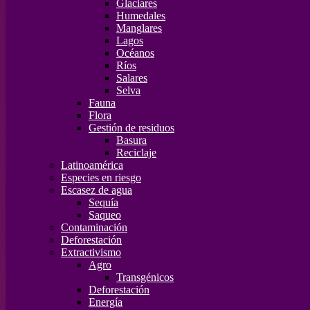
Glaciares
Humedales
Manglares
Lagos
Océanos
Ríos
Salares
Selva
Fauna
Flora
Gestión de residuos
Basura
Reciclaje
Latinoamérica
Especies en riesgo
Escasez de agua
Sequía
Saqueo
Contaminación
Deforestación
Extractivismo
Agro
Transgénicos
Deforestación
Energía