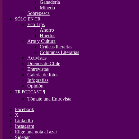
Ganadería
Minería
Sobrepesca
SÓLO EN TR
Eco Tips
Ahorro
Huertos
Arte y Cultura
Críticas literarias
Columnas Literarias
Activistas
Dueños de Chile
Entrevistas
Galería de fotos
Infografías
Opinión
TR PODCAST 🎙️
Tómate una Entrevista
Facebook
X
LinkedIn
Instagram
Elige una nota al azar
Sidebar