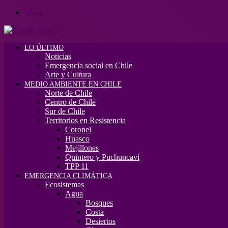
Menú
LO ÚLTIMO
Noticias
Emergencia social en Chile
Arte y Cultura
MEDIO AMBIENTE EN CHILE
Norte de Chile
Centro de Chile
Sur de Chile
Territorios en Resistencia
Coronel
Huasco
Mejillones
Quintero y Puchuncaví
TPP 11
EMERGENCIA CLIMÁTICA
Ecosistemas
Agua
Bosques
Costa
Desiertos