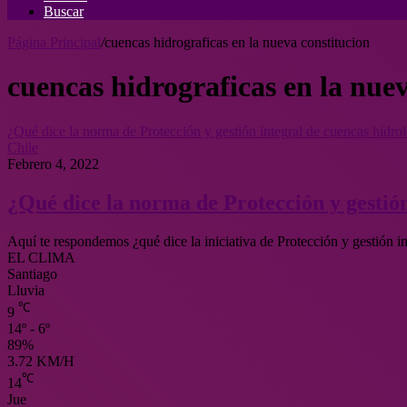
Buscar
Página Principal
/
cuencas hidrograficas en la nueva constitucion
cuencas hidrograficas en la nue
¿Qué dice la norma de Protección y gestión integral de cuencas hidro
Chile
Febrero 4, 2022
¿Qué dice la norma de Protección y gestión
Aquí te respondemos ¿qué dice la iniciativa de Protección y gestión 
EL CLIMA
Santiago
Lluvia
℃
9
14º - 6º
89%
3.72 KM/H
℃
14
Jue