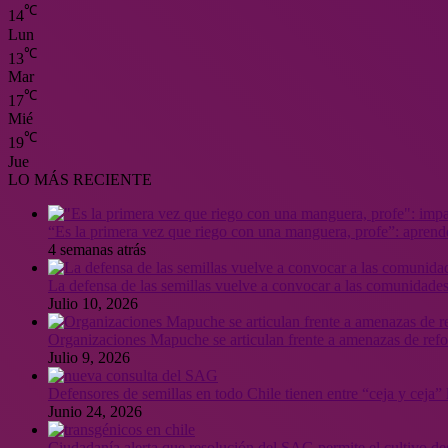
℃
14
Lun
℃
13
Mar
℃
17
Mié
℃
19
Jue
LO MÁS RECIENTE
“Es la primera vez que riego con una manguera, profe”: aprende
4 semanas atrás
La defensa de las semillas vuelve a convocar a las comunidades
Julio 10, 2026
Organizaciones Mapuche se articulan frente a amenazas de ref
Julio 9, 2026
Defensores de semillas en todo Chile tienen entre “ceja y ceja
Junio 24, 2026
Ciudadanía alerta que resolución del SAG permite el cultivo de