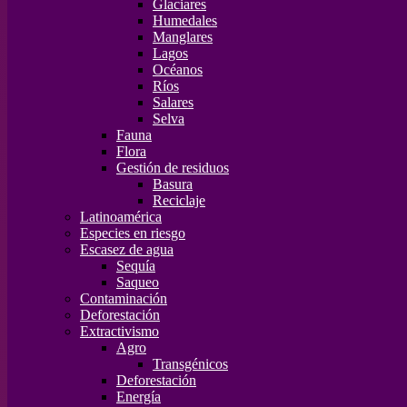
Glaciares
Humedales
Manglares
Lagos
Océanos
Ríos
Salares
Selva
Fauna
Flora
Gestión de residuos
Basura
Reciclaje
Latinoamérica
Especies en riesgo
Escasez de agua
Sequía
Saqueo
Contaminación
Deforestación
Extractivismo
Agro
Transgénicos
Deforestación
Energía