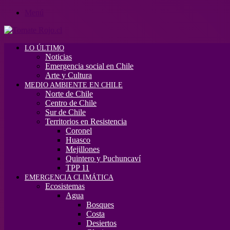
Menú
LO ÚLTIMO
Noticias
Emergencia social en Chile
Arte y Cultura
MEDIO AMBIENTE EN CHILE
Norte de Chile
Centro de Chile
Sur de Chile
Territorios en Resistencia
Coronel
Huasco
Mejillones
Quintero y Puchuncaví
TPP 11
EMERGENCIA CLIMÁTICA
Ecosistemas
Agua
Bosques
Costa
Desiertos