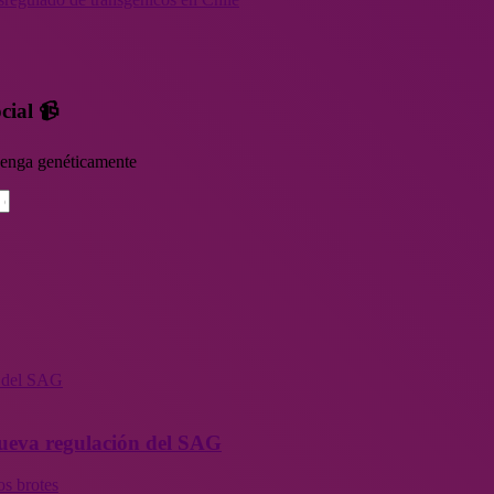
cial 📹
rvenga genéticamente
n del SAG
 nueva regulación del SAG
os brotes