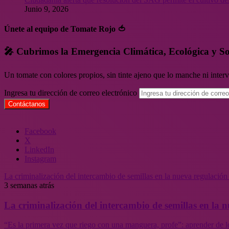
Junio 9, 2026
Únete al equipo de Tomate Rojo 🍅
🎤 Cubrimos la Emergencia Climática, Ecológica y So
Un tomate con colores propios, sin tinte ajeno que lo manche ni inte
Ingresa tu dirección de correo electrónico
Facebook
X
LinkedIn
Instagram
La criminalización del intercambio de semillas en la nueva regulació
3 semanas atrás
La criminalización del intercambio de semillas en la
“Es la primera vez que riego con una manguera, profe”: aprender de l