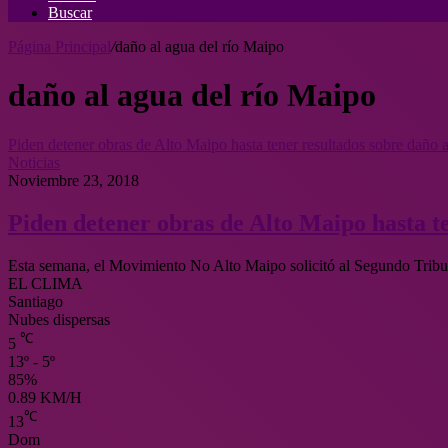
Buscar
Página Principal
/
daño al agua del río Maipo
daño al agua del río Maipo
Piden detener obras de Alto Maipo hasta tener resultados sobre daño a
Noticias
Noviembre 23, 2018
Piden detener obras de Alto Maipo hasta te
Esta semana, el Movimiento No Alto Maipo solicitó al Segundo Tribuna
EL CLIMA
Santiago
Nubes dispersas
℃
5
13º - 5º
85%
0.89 KM/H
℃
13
Dom