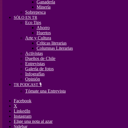
Ganadería
Minería
Sobrepesca
SÓLO EN TR
Eco Tips
Ahorro
Huertos
Arte y Cultura
Críticas literarias
Columnas Literarias
Activistas
Dueños de Chile
Entrevistas
Galería de fotos
Infografías
Opinión
TR PODCAST 🎙️
Tómate una Entrevista
Facebook
X
LinkedIn
Instagram
Elige una nota al azar
Sidebar