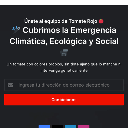
u
v
e
n
Únete al equipo de Tomate Rojo
t
Cubrimos la Emergencia
u
d
Climática, Ecológica y Social
y
a
t
i
Un tomate con colores propios, sin tinte ajeno que lo manche ni
e
intervenga genéticamente
n
e
Ingresa
f
tu
e
dirección
c
de
h
correo
a
electrónico