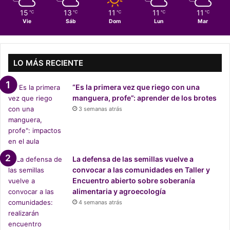
e
15
13
11
11
11
℃
℃
℃
℃
℃
b
Vie
Sáb
Dom
Lun
Mar
a
t
e
p
LO MÁS RECIENTE
r
e
“Es la primera vez que riego con una
s
manguera, profe”: aprender de los brotes
i
3 semanas atrás
d
e
n
c
i
La defensa de las semillas vuelve a
a
convocar a las comunidades en Taller y
l
Encuentro abierto sobre soberanía
a
alimentaria y agroecología
m
4 semanas atrás
b
i