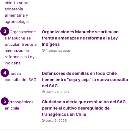
e
n
t
a
l
Organizaciones Mapuche se articulan
o
frente a amenazas de reforma a la Ley
r
Indígena
g
4 semanas atrás
a
n
i
z
Defensores de semillas en todo Chile
a
tienen entre “ceja y ceja” la nueva consulta
d
del SAG
o
Junio 24, 2026
p
Ciudadanía alerta que resolución del SAG
o
permite el cultivo desregulado de
r
transgénicos en Chile
l
a
Junio 9, 2026
j