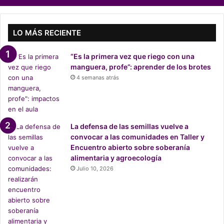
y
b
u
e
LO MÁS RECIENTE
n
o
“Es la primera vez que riego con una
s
manguera, profe”: aprender de los brotes
e
4 semanas atrás
j
e
m
p
l
La defensa de las semillas vuelve a
o
convocar a las comunidades en Taller y
s
Encuentro abierto sobre soberanía
d
alimentaria y agroecología
e
Julio 10, 2026
o
t
r
o
s