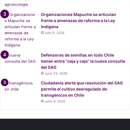
p
a
Organizaciones Mapuche se articulan
í
frente a amenazas de reforma a la Ley
s
Indígena
e
Julio 9, 2026
s
:
¿
Q
Defensores de semillas en todo Chile
u
tienen entre “ceja y ceja” la nueva consulta
é
del SAG
d
Junio 24, 2026
e
Ciudadanía alerta que resolución del SAG
b
permite el cultivo desregulado de
e
transgénicos en Chile
e
n
Junio 9, 2026
t
r
a
r