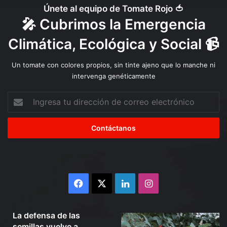
o
Únete al equipo de Tomate Rojo 🍅
e
🎤 Cubrimos la Emergencia
l
i
Climática, Ecológica y Social 📹
m
i
Un tomate con colores propios, sin tinte ajeno que lo manche ni
n
intervenga genéticamente
a
r
Ingresa
s
tu
e
dirección
e
de
n
correo
l
electrónico
a
p
r
Facebook
X
LinkedIn
Instagram
i
m
e
Julio 10, 2026
La defensa de las
r
La
Organizaciones
semillas vuelve a