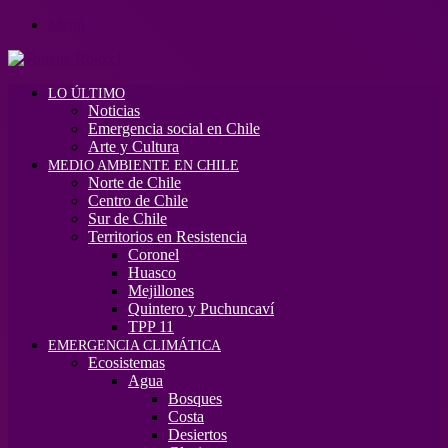
Menú
LO ÚLTIMO
Noticias
Emergencia social en Chile
Arte y Cultura
MEDIO AMBIENTE EN CHILE
Norte de Chile
Centro de Chile
Sur de Chile
Territorios en Resistencia
Coronel
Huasco
Mejillones
Quintero y Puchuncaví
TPP 11
EMERGENCIA CLIMÁTICA
Ecosistemas
Agua
Bosques
Costa
Desiertos