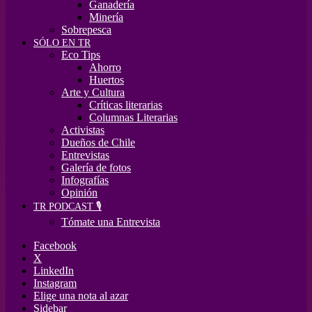
Ganadería
Minería
Sobrepesca
SÓLO EN TR
Eco Tips
Ahorro
Huertos
Arte y Cultura
Críticas literarias
Columnas Literarias
Activistas
Dueños de Chile
Entrevistas
Galería de fotos
Infografías
Opinión
TR PODCAST 🎙️
Tómate una Entrevista
Facebook
X
LinkedIn
Instagram
Elige una nota al azar
Sidebar