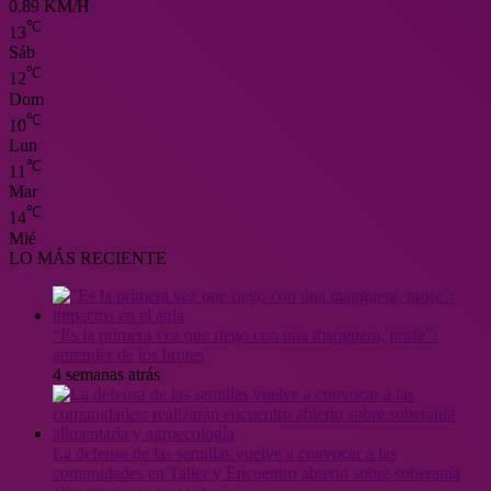
0.89 KM/H
℃
13
Sáb
℃
12
Dom
℃
10
Lun
℃
11
Mar
℃
14
Mié
LO MÁS RECIENTE
“Es la primera vez que riego con una manguera, profe”:
aprender de los brotes
4 semanas atrás
La defensa de las semillas vuelve a convocar a las
comunidades en Taller y Encuentro abierto sobre soberanía