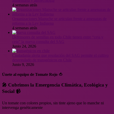
alimentaria y agroecología
4 semanas atrás
Organizaciones Mapuche se articulan frente a amenazas de
reforma a la Ley Indígena
4 semanas atrás
Defensores de semillas en todo Chile tienen entre “ceja y
ceja” la nueva consulta del SAG
Junio 24, 2026
Ciudadanía alerta que resolución del SAG permite el cultivo
desregulado de transgénicos en Chile
Junio 9, 2026
Únete al equipo de Tomate Rojo 🍅
🎤 Cubrimos la Emergencia Climática, Ecológica y
Social 📹
Un tomate con colores propios, sin tinte ajeno que lo manche ni
intervenga genéticamente