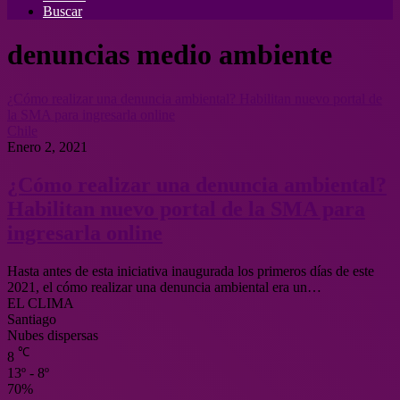
Buscar
denuncias medio ambiente
¿Cómo realizar una denuncia ambiental? Habilitan nuevo portal de
la SMA para ingresarla online
Chile
Enero 2, 2021
¿Cómo realizar una denuncia ambiental?
Habilitan nuevo portal de la SMA para
ingresarla online
Hasta antes de esta iniciativa inaugurada los primeros días de este
2021, el cómo realizar una denuncia ambiental era un…
EL CLIMA
Santiago
Nubes dispersas
℃
8
13º - 8º
70%