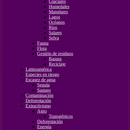
Glaciares
Humedales
Manglares
Lagos
Océanos
Ríos
Salares
Selva
Fauna
Flora
Gestión de residuos
Basura
Reciclaje
Latinoamérica
Especies en riesgo
Escasez de agua
Sequía
Saqueo
Contaminación
Deforestación
Extractivismo
Agro
Transgénicos
Deforestación
Energía