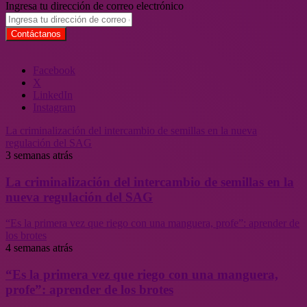
Ingresa tu dirección de correo electrónico
Facebook
X
LinkedIn
Instagram
La criminalización del intercambio de semillas en la nueva
regulación del SAG
3 semanas atrás
La criminalización del intercambio de semillas en la
nueva regulación del SAG
“Es la primera vez que riego con una manguera, profe”: aprender de
los brotes
4 semanas atrás
“Es la primera vez que riego con una manguera,
profe”: aprender de los brotes