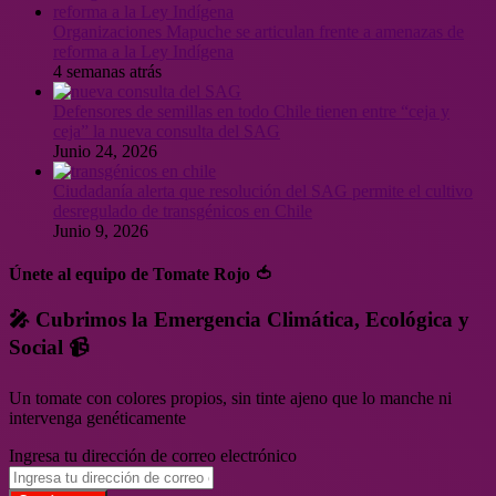
Organizaciones Mapuche se articulan frente a amenazas de
reforma a la Ley Indígena
4 semanas atrás
Defensores de semillas en todo Chile tienen entre “ceja y
ceja” la nueva consulta del SAG
Junio 24, 2026
Ciudadanía alerta que resolución del SAG permite el cultivo
desregulado de transgénicos en Chile
Junio 9, 2026
Únete al equipo de Tomate Rojo 🍅
🎤 Cubrimos la Emergencia Climática, Ecológica y
Social 📹
Un tomate con colores propios, sin tinte ajeno que lo manche ni
intervenga genéticamente
Ingresa tu dirección de correo electrónico