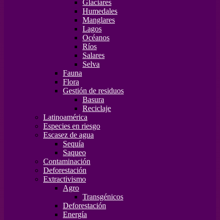
Glaciares
Humedales
Manglares
Lagos
Océanos
Ríos
Salares
Selva
Fauna
Flora
Gestión de residuos
Basura
Reciclaje
Latinoamérica
Especies en riesgo
Escasez de agua
Sequía
Saqueo
Contaminación
Deforestación
Extractivismo
Agro
Transgénicos
Deforestación
Energía