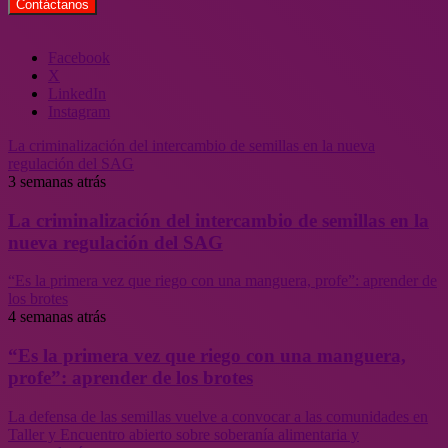
Facebook
X
LinkedIn
Instagram
La criminalización del intercambio de semillas en la nueva
regulación del SAG
3 semanas atrás
La criminalización del intercambio de semillas en la
nueva regulación del SAG
“Es la primera vez que riego con una manguera, profe”: aprender de
los brotes
4 semanas atrás
“Es la primera vez que riego con una manguera,
profe”: aprender de los brotes
La defensa de las semillas vuelve a convocar a las comunidades en
Taller y Encuentro abierto sobre soberanía alimentaria y