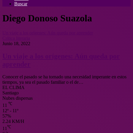
Buscar
Diego Donoso Suazola
Un viaje a los orígenes: Aún queda por aprender
Crítica literaria
Junio 18, 2022
Un viaje a los orígenes: Aún queda por
aprender
Conocer el pasado se ha tornado una necesidad imperante en estos
tiempos, ya sea el pasado familiar o el de…
EL CLIMA
Santiago
Nubes dispersas
℃
11
12º - 11º
57%
2.24 KM/H
℃
11