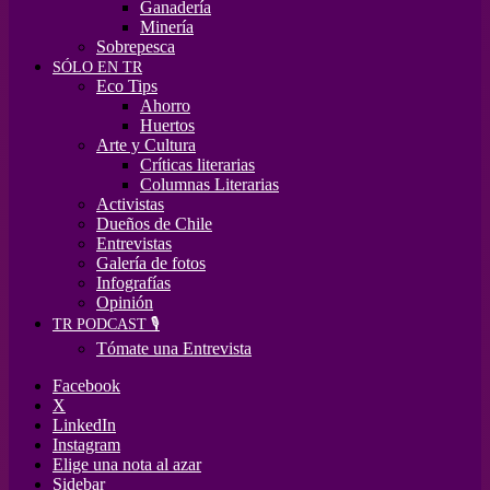
Ganadería
Minería
Sobrepesca
SÓLO EN TR
Eco Tips
Ahorro
Huertos
Arte y Cultura
Críticas literarias
Columnas Literarias
Activistas
Dueños de Chile
Entrevistas
Galería de fotos
Infografías
Opinión
TR PODCAST 🎙️
Tómate una Entrevista
Facebook
X
LinkedIn
Instagram
Elige una nota al azar
Sidebar