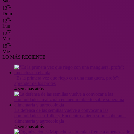
Sáb
℃
13
Dom
℃
12
Lun
℃
12
Mar
℃
15
Mié
LO MÁS RECIENTE
“Es la primera vez que riego con una manguera, profe”:
aprender de los brotes
4 semanas atrás
La defensa de las semillas vuelve a convocar a las
comunidades en Taller y Encuentro abierto sobre soberanía
alimentaria y agroecología
4 semanas atrás