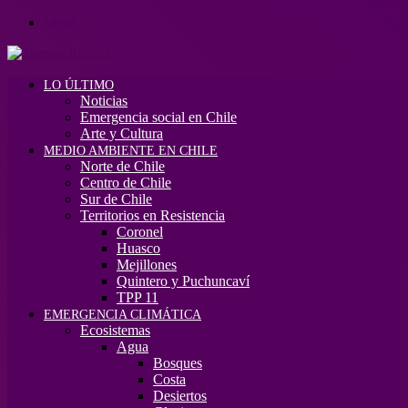
Menú
LO ÚLTIMO
Noticias
Emergencia social en Chile
Arte y Cultura
MEDIO AMBIENTE EN CHILE
Norte de Chile
Centro de Chile
Sur de Chile
Territorios en Resistencia
Coronel
Huasco
Mejillones
Quintero y Puchuncaví
TPP 11
EMERGENCIA CLIMÁTICA
Ecosistemas
Agua
Bosques
Costa
Desiertos