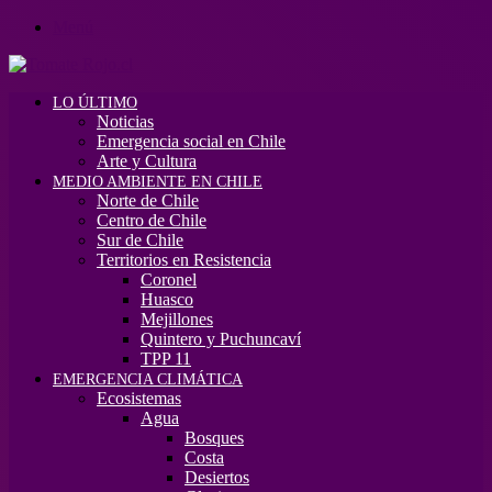
Menú
LO ÚLTIMO
Noticias
Emergencia social en Chile
Arte y Cultura
MEDIO AMBIENTE EN CHILE
Norte de Chile
Centro de Chile
Sur de Chile
Territorios en Resistencia
Coronel
Huasco
Mejillones
Quintero y Puchuncaví
TPP 11
EMERGENCIA CLIMÁTICA
Ecosistemas
Agua
Bosques
Costa
Desiertos