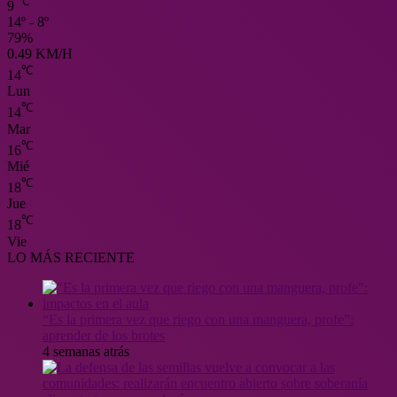
℃
9
14º - 8º
79%
0.49 KM/H
℃
14
Lun
℃
14
Mar
℃
16
Mié
℃
18
Jue
℃
18
Vie
LO MÁS RECIENTE
“Es la primera vez que riego con una manguera, profe”:
aprender de los brotes
4 semanas atrás