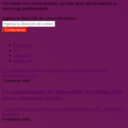
Un tomate con colores propios, sin tinte ajeno que lo manche ni
intervenga genéticamente
Ingresa tu dirección de correo electrónico
Facebook
X
LinkedIn
Instagram
La criminalización del intercambio de semillas en la nueva
regulación del SAG
3 semanas atrás
La criminalización del intercambio de semillas en la
nueva regulación del SAG
“Es la primera vez que riego con una manguera, profe”: aprender de
los brotes
4 semanas atrás