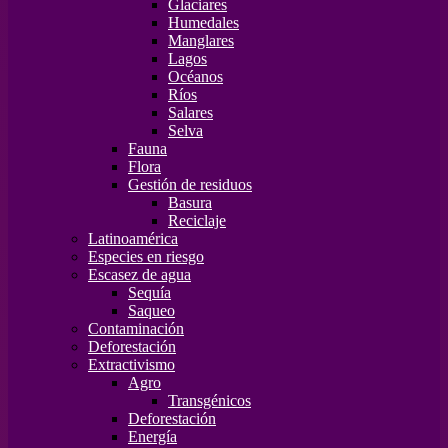
Glaciares
Humedales
Manglares
Lagos
Océanos
Ríos
Salares
Selva
Fauna
Flora
Gestión de residuos
Basura
Reciclaje
Latinoamérica
Especies en riesgo
Escasez de agua
Sequía
Saqueo
Contaminación
Deforestación
Extractivismo
Agro
Transgénicos
Deforestación
Energía