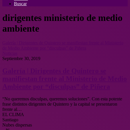
Buscar
dirigentes ministerio de medio
ambiente
Galería | Dirigentes de Quintero se manifiestan frente al Ministerio
de Medio Ambiente por “disculpas” de Piñera
Noticias
Septiembre 30, 2019
Galería | Dirigentes de Quintero se
manifiestan frente al Ministerio de Medio
Ambiente por “disculpas” de Piñera
“No queremos disculpas, queremos soluciones”. Con esta potente
frase distintos dirigentes de Quintero y la capital se presentaron
frente al…
EL CLIMA
Santiago
Nubes dispersas