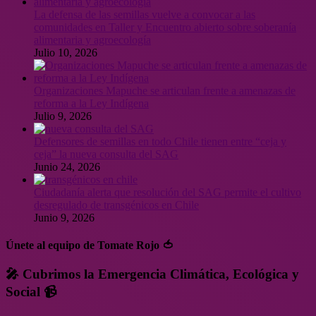
La defensa de las semillas vuelve a convocar a las
comunidades en Taller y Encuentro abierto sobre soberanía
alimentaria y agroecología
Julio 10, 2026
Organizaciones Mapuche se articulan frente a amenazas de
reforma a la Ley Indígena
Julio 9, 2026
Defensores de semillas en todo Chile tienen entre “ceja y
ceja” la nueva consulta del SAG
Junio 24, 2026
Ciudadanía alerta que resolución del SAG permite el cultivo
desregulado de transgénicos en Chile
Junio 9, 2026
Únete al equipo de Tomate Rojo 🍅
🎤 Cubrimos la Emergencia Climática, Ecológica y
Social 📹