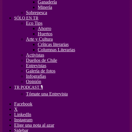
Ganadería
Minería
Sobrepesca
SÓLO EN TR
Eco Tips
Ahorro
Huertos
Arte y Cultura
Críticas literarias
Columnas Literarias
Activistas
Dueños de Chile
Entrevistas
Galería de fotos
Infografías
Opinión
TR PODCAST 🎙️
Tómate una Entrevista
Facebook
X
LinkedIn
Instagram
Elige una nota al azar
Sidebar