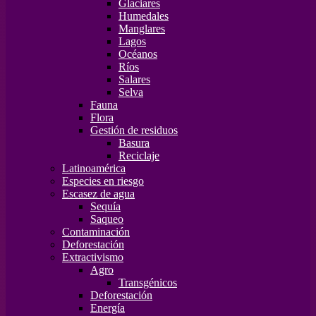
Glaciares
Humedales
Manglares
Lagos
Océanos
Ríos
Salares
Selva
Fauna
Flora
Gestión de residuos
Basura
Reciclaje
Latinoamérica
Especies en riesgo
Escasez de agua
Sequía
Saqueo
Contaminación
Deforestación
Extractivismo
Agro
Transgénicos
Deforestación
Energía