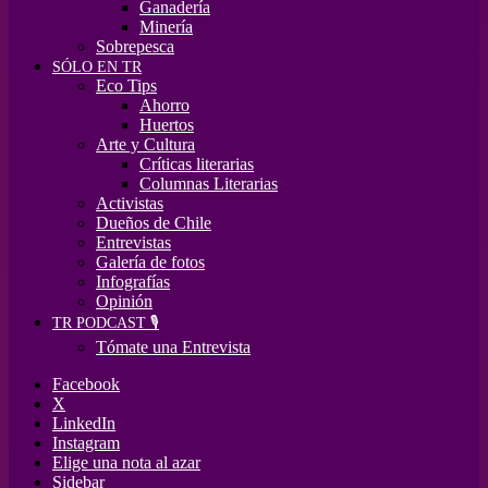
Ganadería
Minería
Sobrepesca
SÓLO EN TR
Eco Tips
Ahorro
Huertos
Arte y Cultura
Críticas literarias
Columnas Literarias
Activistas
Dueños de Chile
Entrevistas
Galería de fotos
Infografías
Opinión
TR PODCAST 🎙️
Tómate una Entrevista
Facebook
X
LinkedIn
Instagram
Elige una nota al azar
Sidebar