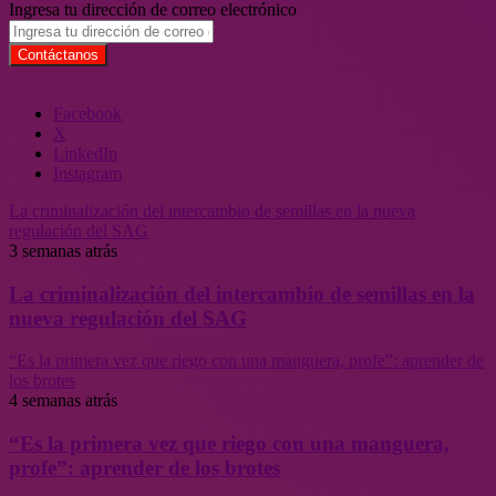
Ingresa tu dirección de correo electrónico
Facebook
X
LinkedIn
Instagram
La criminalización del intercambio de semillas en la nueva
regulación del SAG
3 semanas atrás
La criminalización del intercambio de semillas en la
nueva regulación del SAG
“Es la primera vez que riego con una manguera, profe”: aprender de
los brotes
4 semanas atrás
“Es la primera vez que riego con una manguera,
profe”: aprender de los brotes