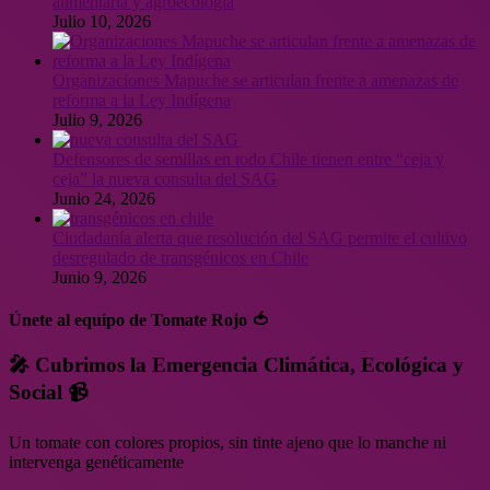
alimentaria y agroecología
Julio 10, 2026
Organizaciones Mapuche se articulan frente a amenazas de
reforma a la Ley Indígena
Julio 9, 2026
Defensores de semillas en todo Chile tienen entre “ceja y
ceja” la nueva consulta del SAG
Junio 24, 2026
Ciudadanía alerta que resolución del SAG permite el cultivo
desregulado de transgénicos en Chile
Junio 9, 2026
Únete al equipo de Tomate Rojo 🍅
🎤 Cubrimos la Emergencia Climática, Ecológica y
Social 📹
Un tomate con colores propios, sin tinte ajeno que lo manche ni
intervenga genéticamente