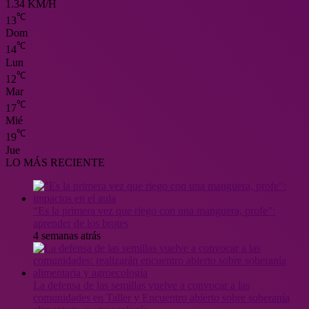
1.34 KM/H
℃
13
Dom
℃
14
Lun
℃
12
Mar
℃
17
Mié
℃
19
Jue
LO MÁS RECIENTE
“Es la primera vez que riego con una manguera, profe”:
aprender de los brotes
4 semanas atrás
La defensa de las semillas vuelve a convocar a las
comunidades en Taller y Encuentro abierto sobre soberanía