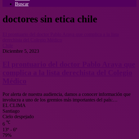
Buscar
doctores sin etica chile
El prontuario del doctor Pablo Araya que complica a la lista
derechista del Colegio Médico
Chile
Diciembre 5, 2023
El prontuario del doctor Pablo Araya que
complica a la lista derechista del Colegio
Médico
Por alerta de nuestra audiencia, damos a conocer información que
involucra a uno de los gremios más importantes del país:…
EL CLIMA
Santiago
Cielo despejado
℃
6
13º - 6º
79%