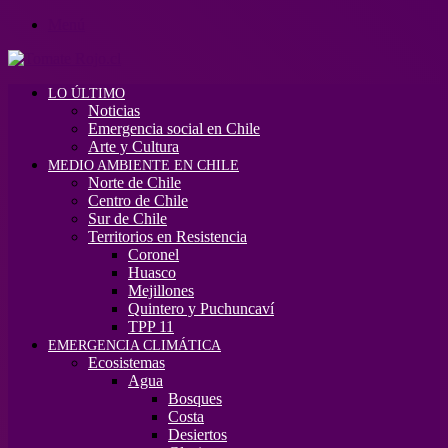
Menú
LO ÚLTIMO
Noticias
Emergencia social en Chile
Arte y Cultura
MEDIO AMBIENTE EN CHILE
Norte de Chile
Centro de Chile
Sur de Chile
Territorios en Resistencia
Coronel
Huasco
Mejillones
Quintero y Puchuncaví
TPP 11
EMERGENCIA CLIMÁTICA
Ecosistemas
Agua
Bosques
Costa
Desiertos