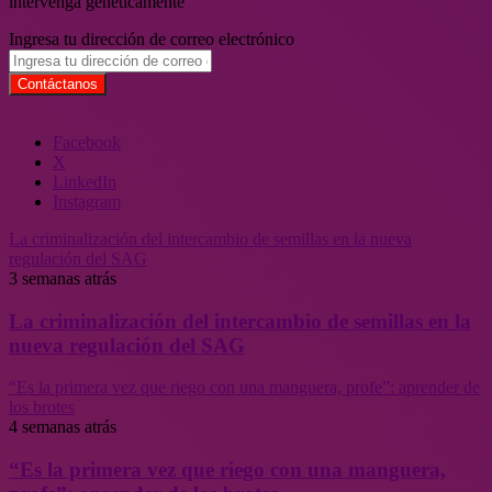
intervenga genéticamente
Ingresa tu dirección de correo electrónico
Facebook
X
LinkedIn
Instagram
La criminalización del intercambio de semillas en la nueva
regulación del SAG
3 semanas atrás
La criminalización del intercambio de semillas en la
nueva regulación del SAG
“Es la primera vez que riego con una manguera, profe”: aprender de
los brotes
4 semanas atrás
“Es la primera vez que riego con una manguera,