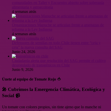
comunidades en Taller y Encuentro abierto sobre soberanía
alimentaria y agroecología
4 semanas atrás
Organizaciones Mapuche se articulan frente a amenazas de
reforma a la Ley Indígena
4 semanas atrás
Defensores de semillas en todo Chile tienen entre “ceja y
ceja” la nueva consulta del SAG
Junio 24, 2026
Ciudadanía alerta que resolución del SAG permite el cultivo
desregulado de transgénicos en Chile
Junio 9, 2026
Únete al equipo de Tomate Rojo 🍅
🎤 Cubrimos la Emergencia Climática, Ecológica y
Social 📹
Un tomate con colores propios, sin tinte ajeno que lo manche ni