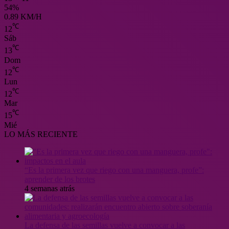
54%
0.89 KM/H
℃
12
Sáb
℃
13
Dom
℃
12
Lun
℃
12
Mar
℃
15
Mié
LO MÁS RECIENTE
“Es la primera vez que riego con una manguera, profe”:
aprender de los brotes
4 semanas atrás
La defensa de las semillas vuelve a convocar a las