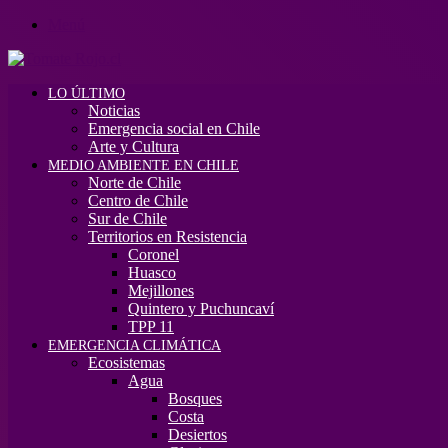
Menú
LO ÚLTIMO
Noticias
Emergencia social en Chile
Arte y Cultura
MEDIO AMBIENTE EN CHILE
Norte de Chile
Centro de Chile
Sur de Chile
Territorios en Resistencia
Coronel
Huasco
Mejillones
Quintero y Puchuncaví
TPP 11
EMERGENCIA CLIMÁTICA
Ecosistemas
Agua
Bosques
Costa
Desiertos