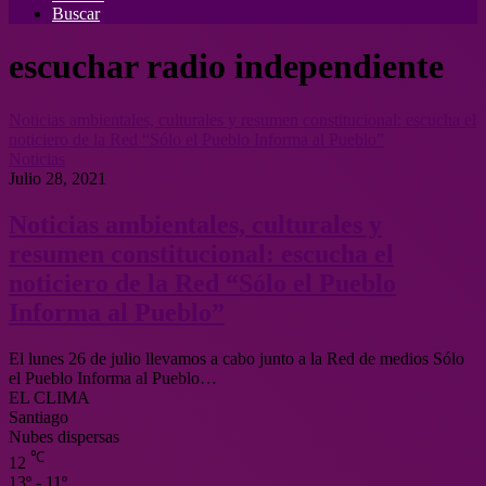
Buscar
escuchar radio independiente
Noticias ambientales, culturales y resumen constitucional: escucha el
noticiero de la Red “Sólo el Pueblo Informa al Pueblo”
Noticias
Julio 28, 2021
Noticias ambientales, culturales y
resumen constitucional: escucha el
noticiero de la Red “Sólo el Pueblo
Informa al Pueblo”
El lunes 26 de julio llevamos a cabo junto a la Red de medios Sólo
el Pueblo Informa al Pueblo…
EL CLIMA
Santiago
Nubes dispersas
℃
12
13º - 11º