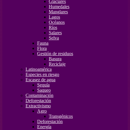
Glaciares
Humedales
Manglares
Lagos
Océanos
Ríos
Salares
Selva
Fauna
Flora
Gestión de residuos
Basura
Reciclaje
Latinoamérica
Especies en riesgo
Escasez de agua
Sequía
Saqueo
Contaminación
Deforestación
Extractivismo
Agro
Transgénicos
Deforestación
Energía