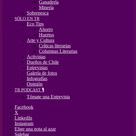
Ganadería
Minería
Sobrepesca
SÓLO EN TR
Eco Tips
Ahorro
Huertos
Arte y Cultura
Críticas literarias
Columnas Literarias
Activistas
Dueños de Chile
Entrevistas
Galería de fotos
Infografías
Opinión
TR PODCAST 🎙️
Tómate una Entrevista
Facebook
X
LinkedIn
Instagram
Elige una nota al azar
Sidebar