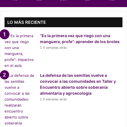
a
c
u
á
LO MÁS RECIENTE
t
i
“Es la primera vez que riego con una
c
manguera, profe”: aprender de los brotes
a
4 semanas atrás
e
s
l
a
m
La defensa de las semillas vuelve a
á
convocar a las comunidades en Taller y
s
Encuentro abierto sobre soberanía
a
alimentaria y agroecología
m
4 semanas atrás
e
n
a
z