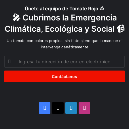
Únete al equipo de Tomate Rojo 🍅
🎤 Cubrimos la Emergencia
Climática, Ecológica y Social 📹
Un tomate con colores propios, sin tinte ajeno que lo manche ni
intervenga genéticamente
Ingresa
tu
dirección
de
correo
electrónico
Facebook
X
LinkedIn
Instagram