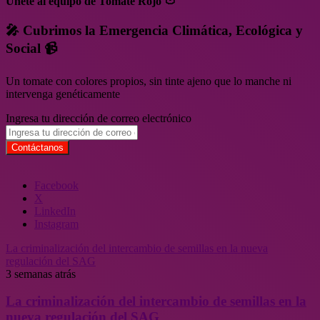
Únete al equipo de Tomate Rojo 🍅
🎤 Cubrimos la Emergencia Climática, Ecológica y
Social 📹
Un tomate con colores propios, sin tinte ajeno que lo manche ni
intervenga genéticamente
Ingresa tu dirección de correo electrónico
Facebook
X
LinkedIn
Instagram
La criminalización del intercambio de semillas en la nueva
regulación del SAG
3 semanas atrás
La criminalización del intercambio de semillas en la
nueva regulación del SAG