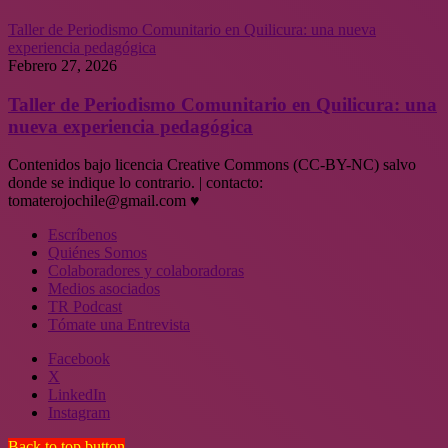
Taller de Periodismo Comunitario en Quilicura: una nueva
experiencia pedagógica
Febrero 27, 2026
Taller de Periodismo Comunitario en Quilicura: una
nueva experiencia pedagógica
Contenidos bajo licencia Creative Commons (CC-BY-NC) salvo
donde se indique lo contrario. | contacto:
tomaterojochile@gmail.com ♥
Escríbenos
Quiénes Somos
Colaboradores y colaboradoras
Medios asociados
TR Podcast
Tómate una Entrevista
Facebook
X
LinkedIn
Instagram
Back to top button