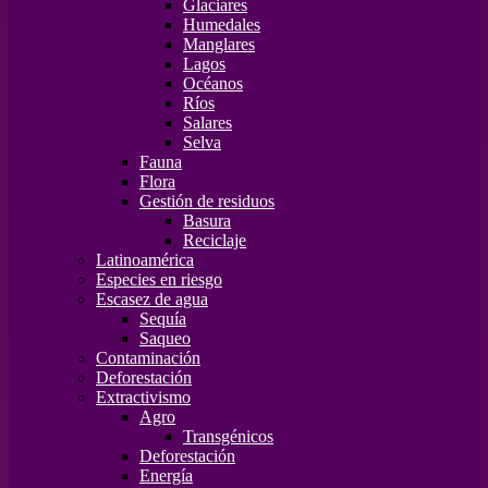
Glaciares
Humedales
Manglares
Lagos
Océanos
Ríos
Salares
Selva
Fauna
Flora
Gestión de residuos
Basura
Reciclaje
Latinoamérica
Especies en riesgo
Escasez de agua
Sequía
Saqueo
Contaminación
Deforestación
Extractivismo
Agro
Transgénicos
Deforestación
Energía