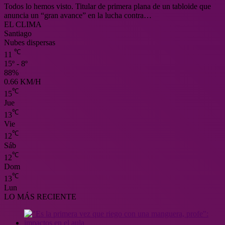
Todos lo hemos visto. Titular de primera plana de un tabloide que
anuncia un “gran avance” en la lucha contra…
EL CLIMA
Santiago
Nubes dispersas
℃
11
15º - 8º
88%
0.66 KM/H
℃
15
Jue
℃
13
Vie
℃
12
Sáb
℃
12
Dom
℃
13
Lun
LO MÁS RECIENTE