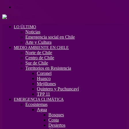
Menú
LO ÚLTIMO
Noticias
Emergencia social en Chile
Arte y Cultura
MEDIO AMBIENTE EN CHILE
Norte de Chile
Centro de Chile
Sur de Chile
Territorios en Resistencia
Coronel
Huasco
Mejillones
Quintero y Puchuncaví
TPP 11
EMERGENCIA CLIMÁTICA
Ecosistemas
Agua
Bosques
Costa
Desiertos