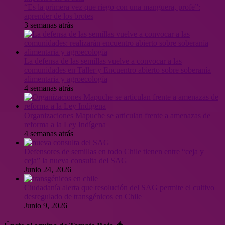
“Es la primera vez que riego con una manguera, profe”:
aprender de los brotes
3 semanas atrás
La defensa de las semillas vuelve a convocar a las
comunidades en Taller y Encuentro abierto sobre soberanía
alimentaria y agroecología
4 semanas atrás
Organizaciones Mapuche se articulan frente a amenazas de
reforma a la Ley Indígena
4 semanas atrás
Defensores de semillas en todo Chile tienen entre “ceja y
ceja” la nueva consulta del SAG
Junio 24, 2026
Ciudadanía alerta que resolución del SAG permite el cultivo
desregulado de transgénicos en Chile
Junio 9, 2026