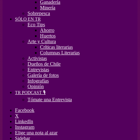
Ganadería
Minería
Sobrepesca
SÓLO EN TR
Eco Tips
Ahorro
Huertos
Arte y Cultura
Críticas literarias
Columnas Literarias
Activistas
Dueños de Chile
Entrevistas
Galería de fotos
Infografías
Opinión
TR PODCAST 🎙️
Tómate una Entrevista
Facebook
X
LinkedIn
Instagram
Elige una nota al azar
Sidebar