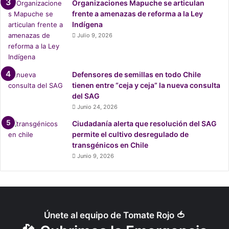
Organizaciones Mapuche se articulan
q
frente a amenazas de reforma a la Ley
u
Indígena
e
Julio 9, 2026
s
e
t
r
Defensores de semillas en todo Chile
a
tienen entre “ceja y ceja” la nueva consulta
t
del SAG
ó
Junio 24, 2026
d
Ciudadanía alerta que resolución del SAG
e
permite el cultivo desregulado de
f
transgénicos en Chile
u
g
Junio 9, 2026
a
t
r
a
s
Únete al equipo de Tomate Rojo 🍅
m