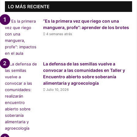
e
LO MÁS RECIENTE
l
a
“Es la primera vez que riego con una
v
manguera, profe”: aprender de los brotes
a
4 semanas atrás
l
a
s
m
a
La defensa de las semillas vuelve a
n
convocar a las comunidades en Taller y
o
Encuentro abierto sobre soberanía
s
alimentaria y agroecología
y
Julio 10, 2026
a
s
e
g
u
r
a