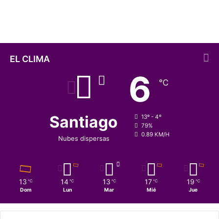
de fuga tras mantención
e
f
i
n
e
r
EL CLIMA
í
6
a
℃
e
n
C
o
Santiago
13º - 4º
n
79%
0.89 KM/H
c
Nubes dispersas
ó
n
:
E
13
14
13
17
19
℃
℃
℃
℃
℃
N
Dom
Lun
Mar
Mié
Jue
A
P
s