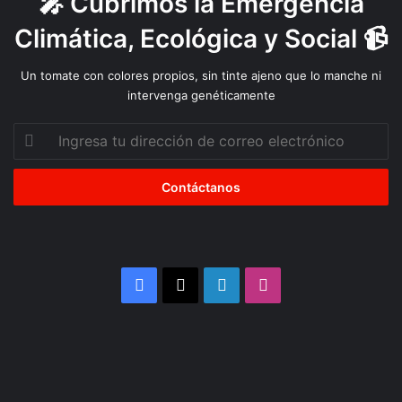
🎤 Cubrimos la Emergencia
a
n
Climática, Ecológica y Social 📹
t
e
Un tomate con colores propios, sin tinte ajeno que lo manche ni
n
intervenga genéticamente
c
i
Ingresa
ó
tu
n
dirección
de
correo
electrónico
Facebook
X
LinkedIn
Instagram