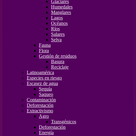
Glaciares
Humedales
Manglares
Lagos
Océanos
Ríos
Salares
Selva
Fauna
Flora
Gestión de residuos
Basura
Reciclaje
Latinoamérica
Especies en riesgo
Escasez de agua
Sequía
Saqueo
Contaminación
Deforestación
Extractivismo
Agro
Transgénicos
Deforestación
Energía