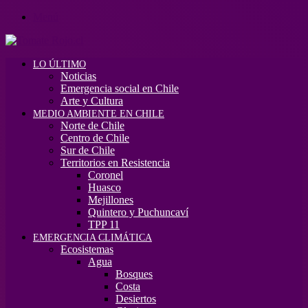
Menú
LO ÚLTIMO
Noticias
Emergencia social en Chile
Arte y Cultura
MEDIO AMBIENTE EN CHILE
Norte de Chile
Centro de Chile
Sur de Chile
Territorios en Resistencia
Coronel
Huasco
Mejillones
Quintero y Puchuncaví
TPP 11
EMERGENCIA CLIMÁTICA
Ecosistemas
Agua
Bosques
Costa
Desiertos