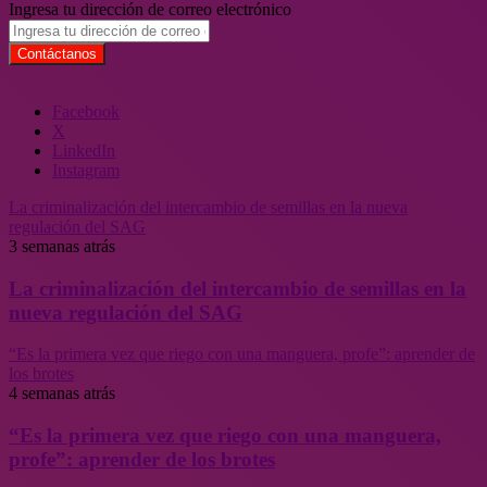
Ingresa tu dirección de correo electrónico
Facebook
X
LinkedIn
Instagram
La criminalización del intercambio de semillas en la nueva
regulación del SAG
3 semanas atrás
La criminalización del intercambio de semillas en la
nueva regulación del SAG
“Es la primera vez que riego con una manguera, profe”: aprender de
los brotes
4 semanas atrás
“Es la primera vez que riego con una manguera,
profe”: aprender de los brotes