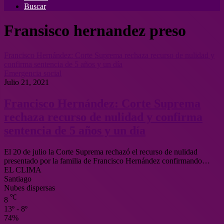
Buscar
Fransisco hernandez preso
Francisco Hernández: Corte Suprema rechaza recurso de nulidad y
confirma sentencia de 5 años y un día
Emergencia social
Julio 21, 2021
Francisco Hernández: Corte Suprema
rechaza recurso de nulidad y confirma
sentencia de 5 años y un día
El 20 de julio la Corte Suprema rechazó el recurso de nulidad
presentado por la familia de Francisco Hernández confirmando…
EL CLIMA
Santiago
Nubes dispersas
℃
8
13º - 8º
74%