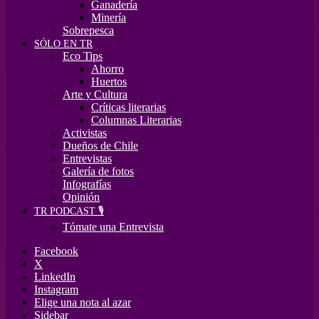
Ganadería
Minería
Sobrepesca
SÓLO EN TR
Eco Tips
Ahorro
Huertos
Arte y Cultura
Críticas literarias
Columnas Literarias
Activistas
Dueños de Chile
Entrevistas
Galería de fotos
Infografías
Opinión
TR PODCAST 🎙️
Tómate una Entrevista
Facebook
X
LinkedIn
Instagram
Elige una nota al azar
Sidebar