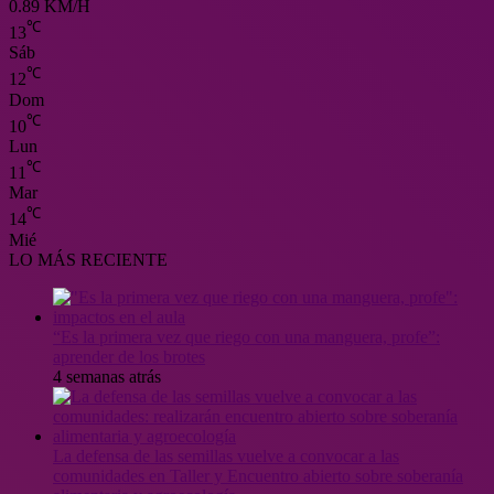
0.89 KM/H
℃
13
Sáb
℃
12
Dom
℃
10
Lun
℃
11
Mar
℃
14
Mié
LO MÁS RECIENTE
“Es la primera vez que riego con una manguera, profe”:
aprender de los brotes
4 semanas atrás
La defensa de las semillas vuelve a convocar a las
comunidades en Taller y Encuentro abierto sobre soberanía