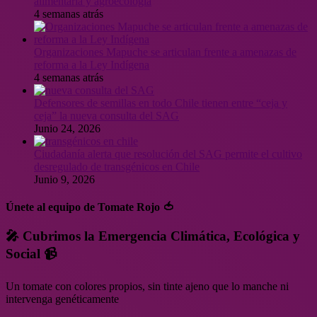
alimentaria y agroecología
4 semanas atrás
Organizaciones Mapuche se articulan frente a amenazas de
reforma a la Ley Indígena
4 semanas atrás
Defensores de semillas en todo Chile tienen entre “ceja y
ceja” la nueva consulta del SAG
Junio 24, 2026
Ciudadanía alerta que resolución del SAG permite el cultivo
desregulado de transgénicos en Chile
Junio 9, 2026
Únete al equipo de Tomate Rojo 🍅
🎤 Cubrimos la Emergencia Climática, Ecológica y
Social 📹
Un tomate con colores propios, sin tinte ajeno que lo manche ni
intervenga genéticamente