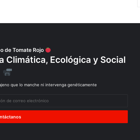
po de Tomate Rojo
Climática, Ecológica y Social
 ajeno que lo manche ni intervenga genéticamente
Diálogos
Explotación