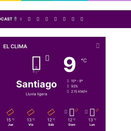
Facebook
X
LinkedIn
Instagram
Elige una nota al azar
Sidebar
Buscar
DCAST
EL CLIMA
9
℃
Santiago
15º - 8º
93%
2.15 KM/H
Lluvia ligera
15
13
12
12
13
℃
℃
℃
℃
℃
Jue
Vie
Sáb
Dom
Lun