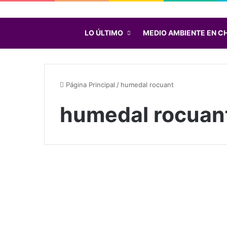
LO ÚLTIMO
MEDIO AMBIENTE EN CH
Página Principal
/
humedal rocuant
humedal rocuan
H
u
Noticias
m
e
d
Junio 9, 2020
a