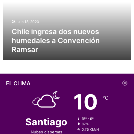
i
n
g
Julio 18, 2020
r
Chile ingresa dos nuevos
e
s
humedales a Convención
a
Ramsar
d
o
s
n
u
e
EL CLIMA
v
10
o
℃
s
h
u
m
Santiago
15º - 9º
e
87%
0.75 KM/H
d
Nubes dispersas