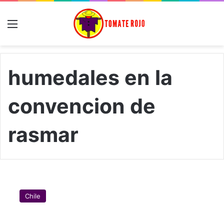
Menú
humedales en la
convencion de
rasmar
C
h
Chile
i
l
e