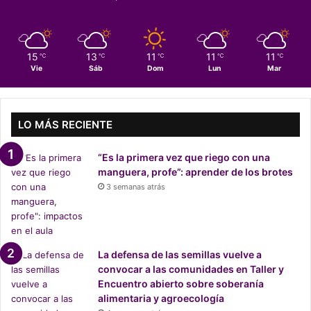
a
l
e
s
15
13
11
11
11
℃
℃
℃
℃
℃
a
Vie
Sáb
Dom
Lun
Mar
C
o
n
v
LO MÁS RECIENTE
e
n
“Es la primera vez que riego con una
c
manguera, profe”: aprender de los brotes
i
3 semanas atrás
ó
n
R
a
m
La defensa de las semillas vuelve a
s
convocar a las comunidades en Taller y
a
Encuentro abierto sobre soberanía
r
alimentaria y agroecología