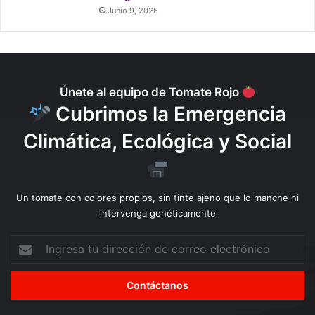
Junio 9, 2026
Únete al equipo de Tomate Rojo
Cubrimos la Emergencia
Climática, Ecológica y Social
Un tomate con colores propios, sin tinte ajeno que lo manche ni
intervenga genéticamente
Ingresa
tu
dirección
de
correo