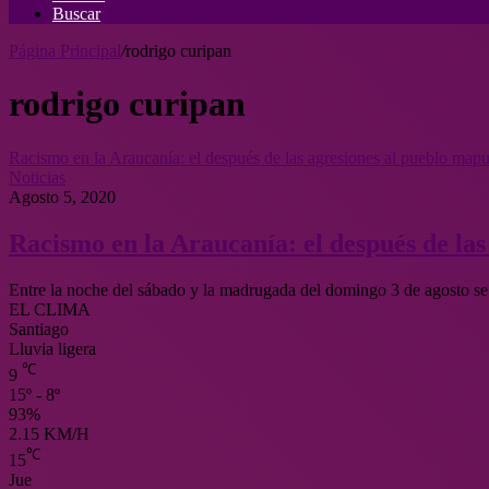
Buscar
Página Principal
/
rodrigo curipan
rodrigo curipan
Racismo en la Araucanía: el después de las agresiones al pueblo map
Noticias
Agosto 5, 2020
Racismo en la Araucanía: el después de la
Entre la noche del sábado y la madrugada del domingo 3 de agosto se
EL CLIMA
Santiago
Lluvia ligera
℃
9
15º - 8º
93%
2.15 KM/H
℃
15
Jue