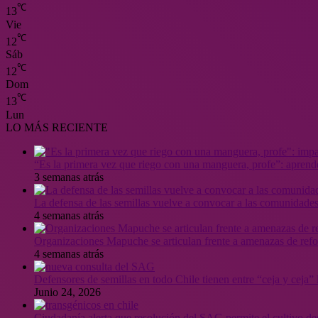
℃
13
Vie
℃
12
Sáb
℃
12
Dom
℃
13
Lun
LO MÁS RECIENTE
“Es la primera vez que riego con una manguera, profe”: aprende
3 semanas atrás
La defensa de las semillas vuelve a convocar a las comunidades
4 semanas atrás
Organizaciones Mapuche se articulan frente a amenazas de ref
4 semanas atrás
Defensores de semillas en todo Chile tienen entre “ceja y ceja
Junio 24, 2026
Ciudadanía alerta que resolución del SAG permite el cultivo de