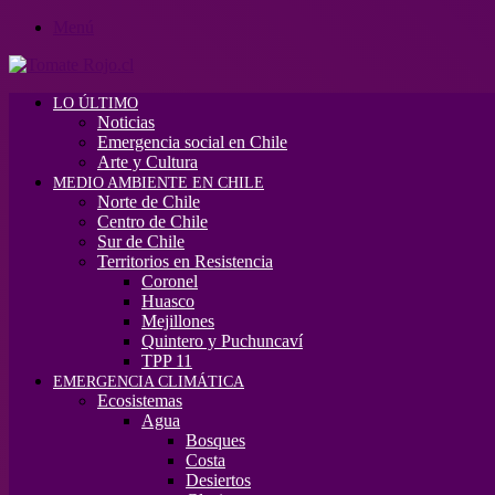
Menú
LO ÚLTIMO
Noticias
Emergencia social en Chile
Arte y Cultura
MEDIO AMBIENTE EN CHILE
Norte de Chile
Centro de Chile
Sur de Chile
Territorios en Resistencia
Coronel
Huasco
Mejillones
Quintero y Puchuncaví
TPP 11
EMERGENCIA CLIMÁTICA
Ecosistemas
Agua
Bosques
Costa
Desiertos