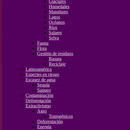
Glaciares
Humedales
Manglares
Lagos
Océanos
Ríos
Salares
Selva
Fauna
Flora
Gestión de residuos
Basura
Reciclaje
Latinoamérica
Especies en riesgo
Escasez de agua
Sequía
Saqueo
Contaminación
Deforestación
Extractivismo
Agro
Transgénicos
Deforestación
Energía