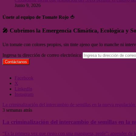
Junio 9, 2026
Únete al equipo de Tomate Rojo 🍅
🎤 Cubrimos la Emergencia Climática, Ecológica y So
Un tomate con colores propios, sin tinte ajeno que lo manche ni inte
Ingresa tu dirección de correo electrónico
Facebook
X
LinkedIn
Instagram
La criminalización del intercambio de semillas en la nueva regulació
3 semanas atrás
La criminalización del intercambio de semillas en la
“Es la primera vez que riego con una manguera, profe”: aprender de l