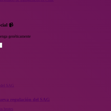
cial 📹
rvenga genéticamente
n del SAG
 nueva regulación del SAG
os brotes