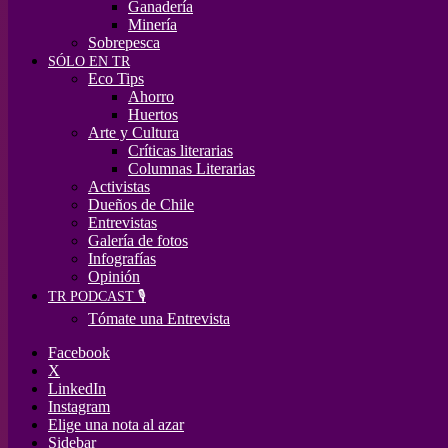
Ganadería
Minería
Sobrepesca
SÓLO EN TR
Eco Tips
Ahorro
Huertos
Arte y Cultura
Críticas literarias
Columnas Literarias
Activistas
Dueños de Chile
Entrevistas
Galería de fotos
Infografías
Opinión
TR PODCAST 🎙️
Tómate una Entrevista
Facebook
X
LinkedIn
Instagram
Elige una nota al azar
Sidebar