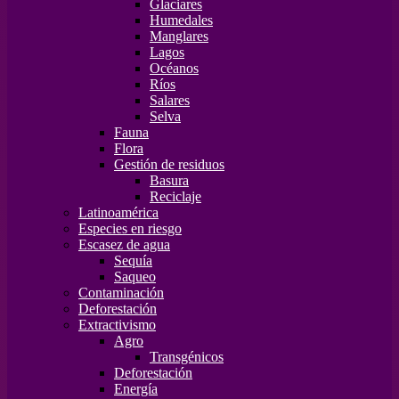
Glaciares
Humedales
Manglares
Lagos
Océanos
Ríos
Salares
Selva
Fauna
Flora
Gestión de residuos
Basura
Reciclaje
Latinoamérica
Especies en riesgo
Escasez de agua
Sequía
Saqueo
Contaminación
Deforestación
Extractivismo
Agro
Transgénicos
Deforestación
Energía