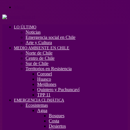
Menú
LO ÚLTIMO
Noticias
Emergencia social en Chile
Arte y Cultura
MEDIO AMBIENTE EN CHILE
Norte de Chile
Centro de Chile
Sur de Chile
Territorios en Resistencia
Coronel
Huasco
Mejillones
Quintero y Puchuncaví
TPP 11
EMERGENCIA CLIMÁTICA
Ecosistemas
Agua
Bosques
Costa
Desiertos