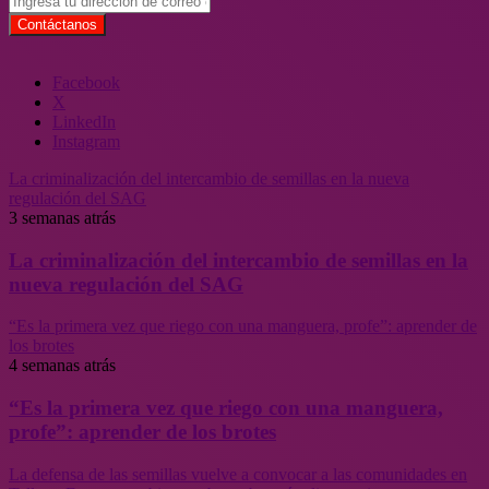
Facebook
X
LinkedIn
Instagram
La criminalización del intercambio de semillas en la nueva
regulación del SAG
3 semanas atrás
La criminalización del intercambio de semillas en la
nueva regulación del SAG
“Es la primera vez que riego con una manguera, profe”: aprender de
los brotes
4 semanas atrás
“Es la primera vez que riego con una manguera,
profe”: aprender de los brotes
La defensa de las semillas vuelve a convocar a las comunidades en