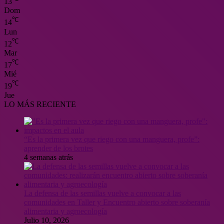
13
Dom
℃
14
Lun
℃
12
Mar
℃
17
Mié
℃
19
Jue
LO MÁS RECIENTE
“Es la primera vez que riego con una manguera, profe”:
aprender de los brotes
4 semanas atrás
La defensa de las semillas vuelve a convocar a las
comunidades en Taller y Encuentro abierto sobre soberanía
alimentaria y agroecología
Julio 10, 2026