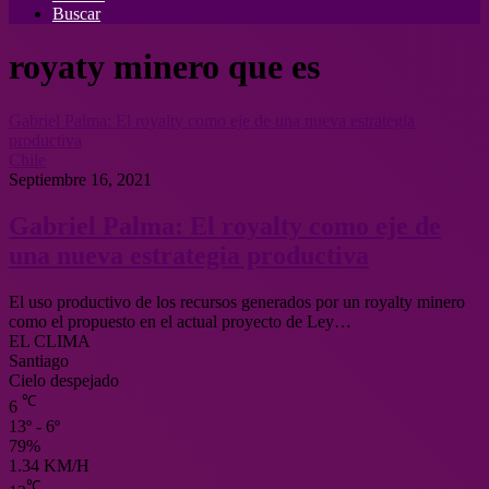
Buscar
royaty minero que es
Gabriel Palma: El royalty como eje de una nueva estrategia
productiva
Chile
Septiembre 16, 2021
Gabriel Palma: El royalty como eje de
una nueva estrategia productiva
El uso productivo de los recursos generados por un royalty minero
como el propuesto en el actual proyecto de Ley…
EL CLIMA
Santiago
Cielo despejado
℃
6
13º - 6º
79%
1.34 KM/H
℃