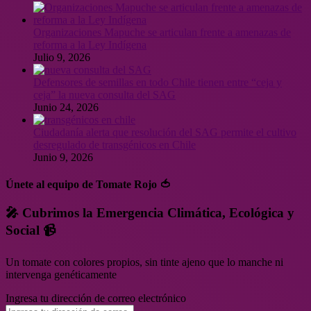
Organizaciones Mapuche se articulan frente a amenazas de
reforma a la Ley Indígena
Julio 9, 2026
Defensores de semillas en todo Chile tienen entre “ceja y
ceja” la nueva consulta del SAG
Junio 24, 2026
Ciudadanía alerta que resolución del SAG permite el cultivo
desregulado de transgénicos en Chile
Junio 9, 2026
Únete al equipo de Tomate Rojo 🍅
🎤 Cubrimos la Emergencia Climática, Ecológica y
Social 📹
Un tomate con colores propios, sin tinte ajeno que lo manche ni
intervenga genéticamente
Ingresa tu dirección de correo electrónico