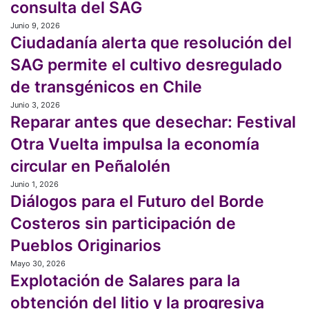
consulta del SAG
todo
soberanía
la
Chile
Junio 9, 2026
Ciudadanía
alimentaria
Ley
tienen
Ciudadanía alerta que resolución del
alerta
y
Indígena
entre
que
agroecología
SAG permite el cultivo desregulado
“ceja
resolución
y
de transgénicos en Chile
del
ceja”
SAG
Junio 3, 2026
Reparar
la
permite
Reparar antes que desechar: Festival
antes
nueva
el
que
consulta
Otra Vuelta impulsa la economía
cultivo
desechar:
del
desregulado
circular en Peñalolén
Festival
SAG
de
Otra
Junio 1, 2026
Diálogos
transgénicos
Vuelta
Diálogos para el Futuro del Borde
para
en
impulsa
el
Chile
Costeros sin participación de
la
Futuro
economía
Pueblos Originarios
del
circular
Borde
Mayo 30, 2026
Explotación
en
Costeros
Explotación de Salares para la
de
Peñalolén
sin
Salares
obtención del litio y la progresiva
participación
para