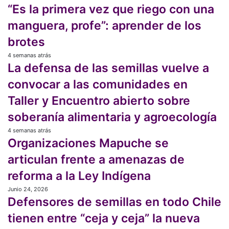
en
“Es la primera vez que riego con una
d
la
la
i
primera
manguera, profe”: aprender de los
nueva
g
vez
regulación
brotes
o
que
del
d
riego
4 semanas atrás
La
SAG
e
con
La defensa de las semillas vuelve a
defensa
A
una
de
convocar a las comunidades en
g
manguera,
las
u
profe”:
Taller y Encuentro abierto sobre
semillas
a
aprender
vuelve
soberanía alimentaria y agroecología
s
de
a
los
4 semanas atrás
convocar
Organizaciones
brotes
Organizaciones Mapuche se
a
Mapuche
las
se
articulan frente a amenazas de
comunidades
articulan
reforma a la Ley Indígena
en
frente
Taller
a
Junio 24, 2026
Defensores
y
amenazas
Defensores de semillas en todo Chile
de
Encuentro
de
semillas
tienen entre “ceja y ceja” la nueva
abierto
reforma
en
sobre
a