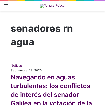
Menú
senadores rn
agua
N
Noticias
a
Septiembre 29, 2020
v
Navegando en aguas
e
turbulentas: los conflictos
g
a
de interés del senador
n
d
Galilea en la votación de la
o