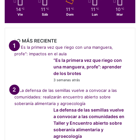
s
14
11
11
11
10
℃
℃
℃
℃
℃
c
Vie
Sáb
Dom
Lun
Mar
o
n
f
l
LO MÁS RECIENTE
i
c
t
“Es la primera vez que riego con
o
una manguera, profe”: aprender
s
de los brotes
d
3 semanas atrás
e
i
n
t
e
La defensa de las semillas vuelve
r
a convocar a las comunidades en
é
Taller y Encuentro abierto sobre
s
soberanía alimentaria y
d
agroecología