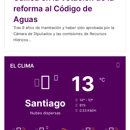
e
reforma al Código de
n
Aguas
a
g
Tras 9 años de tramitación y haber sido aprobada por la
u
Cámara de Diputados y las comisiones de Recursos
a
Hídricos…
s
t
u
r
EL CLIMA
b
u
13
l
℃
e
n
t
Santiago
14º - 10º
a
81%
s
0.53 KM/H
Nubes dispersas
:
l
o