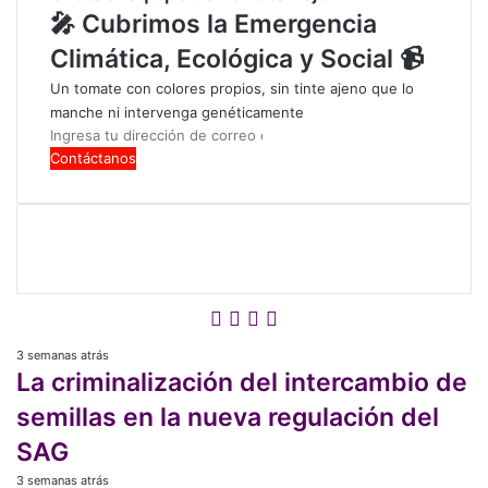
🎤 Cubrimos la Emergencia
t
a
Climática, Ecológica y Social 📹
c
Un tomate con colores propios, sin tinte ajeno que lo
i
manche ni intervenga genéticamente
ó
Ingresa
n
tu
d
dirección
e
de
l
correo
a
electrónico
r
e
f
Facebook
X
LinkedIn
Instagram
o
r
3 semanas atrás
La
m
La criminalización del intercambio de
criminalización
a
del
semillas en la nueva regulación del
a
intercambio
l
SAG
de
C
semillas
ó
3 semanas atrás
“Es