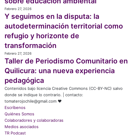
sobre educación ambiental
transición
Brotes,
existen
justa
Febrero 27, 2026
Y
reflexiones
registros
Y seguimos en la disputa: la
seguimos
sobre
en
educación
autodeterminación territorial como
la
ambiental
refugio y horizonte de
disputa:
la
transformación
autodeterminación
Febrero 27, 2026
territorial
Taller
Taller de Periodismo Comunitario en
como
de
refugio
Periodismo
Quilicura: una nueva experiencia
y
Comunitario
pedagógica
horizonte
en
de
Quilicura:
Contenidos bajo licencia Creative Commons (CC-BY-NC) salvo
transformación
una
donde se indique lo contrario. | contacto:
nueva
tomaterojochile@gmail.com ♥
experiencia
Escríbenos
pedagógica
Quiénes Somos
Colaboradores y colaboradoras
Medios asociados
TR Podcast