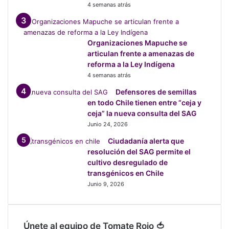
e
4 semanas atrás
l
s
e
Organizaciones Mapuche se
n
articulan frente a amenazas de
a
reforma a la Ley Indígena
d
4 semanas atrás
o
r
Defensores de semillas
G
en todo Chile tienen entre “ceja y
a
ceja” la nueva consulta del SAG
l
Junio 24, 2026
i
Ciudadanía alerta que
l
resolución del SAG permite el
e
cultivo desregulado de
a
transgénicos en Chile
e
Junio 9, 2026
n
l
a
v
Únete al equipo de Tomate Rojo 🍅
o