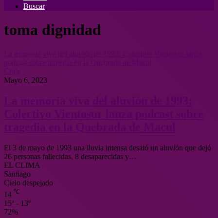
Buscar
toma dignidad
La memoria viva del aluvión de 1993: Colectivo Vientosur lanza
podcast sobre tragedia en la Quebrada de Macul
Chile
Mayo 6, 2023
La memoria viva del aluvión de 1993:
Colectivo Vientosur lanza podcast sobre
tragedia en la Quebrada de Macul
El 3 de mayo de 1993 una lluvia intensa desató un aluvión que dejó
26 personas fallecidas, 8 desaparecidas y…
EL CLIMA
Santiago
Cielo despejado
℃
14
15º - 13º
72%