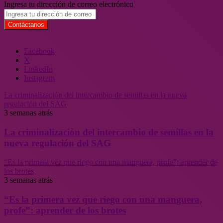
Ingresa tu dirección de correo electrónico
Facebook
X
LinkedIn
Instagram
La criminalización del intercambio de semillas en la nueva
regulación del SAG
3 semanas atrás
La criminalización del intercambio de semillas en la
nueva regulación del SAG
“Es la primera vez que riego con una manguera, profe”: aprender de
los brotes
3 semanas atrás
“Es la primera vez que riego con una manguera,
profe”: aprender de los brotes