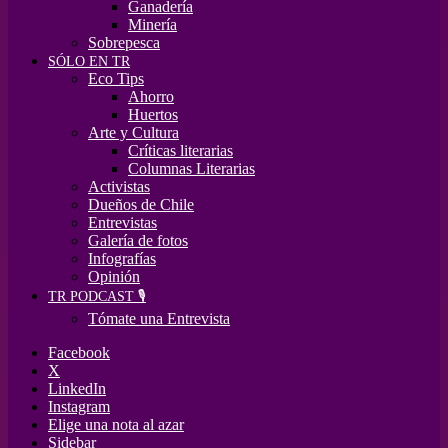
Ganadería
Minería
Sobrepesca
SÓLO EN TR
Eco Tips
Ahorro
Huertos
Arte y Cultura
Críticas literarias
Columnas Literarias
Activistas
Dueños de Chile
Entrevistas
Galería de fotos
Infografías
Opinión
TR PODCAST 🎙️
Tómate una Entrevista
Facebook
X
LinkedIn
Instagram
Elige una nota al azar
Sidebar