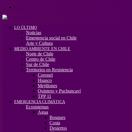
Menú
LO ÚLTIMO
Noticias
Emergencia social en Chile
Arte y Cultura
MEDIO AMBIENTE EN CHILE
Norte de Chile
Centro de Chile
Sur de Chile
Territorios en Resistencia
Coronel
Huasco
Mejillones
Quintero y Puchuncaví
TPP 11
EMERGENCIA CLIMÁTICA
Ecosistemas
Agua
Bosques
Costa
Desiertos