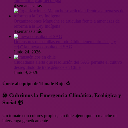
alimentaria y agroecología
4 semanas atrás
Organizaciones Mapuche se articulan frente a amenazas de
reforma a la Ley Indígena
4 semanas atrás
Defensores de semillas en todo Chile tienen entre “ceja y
ceja” la nueva consulta del SAG
Junio 24, 2026
Ciudadanía alerta que resolución del SAG permite el cultivo
desregulado de transgénicos en Chile
Junio 9, 2026
Únete al equipo de Tomate Rojo 🍅
🎤 Cubrimos la Emergencia Climática, Ecológica y
Social 📹
Un tomate con colores propios, sin tinte ajeno que lo manche ni
intervenga genéticamente