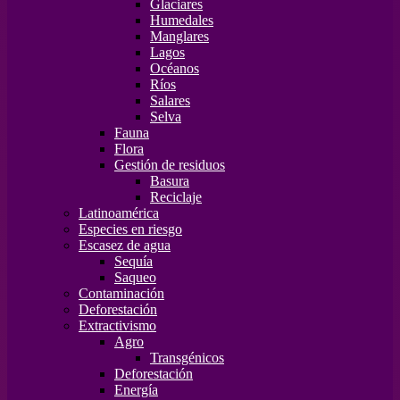
Glaciares
Humedales
Manglares
Lagos
Océanos
Ríos
Salares
Selva
Fauna
Flora
Gestión de residuos
Basura
Reciclaje
Latinoamérica
Especies en riesgo
Escasez de agua
Sequía
Saqueo
Contaminación
Deforestación
Extractivismo
Agro
Transgénicos
Deforestación
Energía