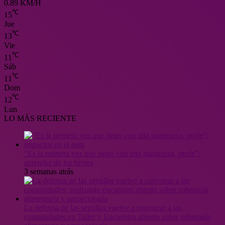
0.89 KM/H
℃
15
Jue
℃
13
Vie
℃
11
Sáb
℃
11
Dom
℃
12
Lun
LO MÁS RECIENTE
“Es la primera vez que riego con una manguera, profe”:
aprender de los brotes
3 semanas atrás
La defensa de las semillas vuelve a convocar a las
comunidades en Taller y Encuentro abierto sobre soberanía