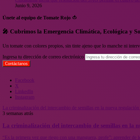
Junio 9, 2026
Únete al equipo de Tomate Rojo 🍅
🎤 Cubrimos la Emergencia Climática, Ecológica y So
Un tomate con colores propios, sin tinte ajeno que lo manche ni inte
Ingresa tu dirección de correo electrónico
Facebook
X
LinkedIn
Instagram
La criminalización del intercambio de semillas en la nueva regulació
3 semanas atrás
La criminalización del intercambio de semillas en la
“Es la primera vez que riego con una manguera, profe”: aprender de l