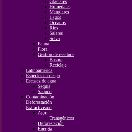
Glaciares
Humedales
Manglares
Lagos
Océanos
Ríos
Salares
Selva
Fauna
Flora
Gestión de residuos
Basura
Reciclaje
Latinoamérica
Especies en riesgo
Escasez de agua
Sequía
Saqueo
Contaminación
Deforestación
Extractivismo
Agro
Transgénicos
Deforestación
Energía