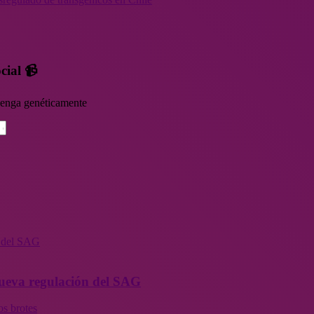
cial 📹
rvenga genéticamente
n del SAG
 nueva regulación del SAG
os brotes