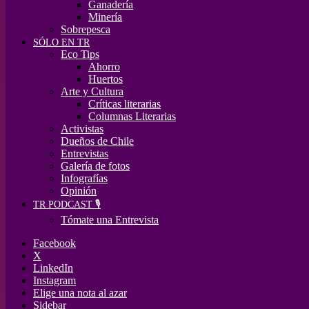
Ganadería
Minería
Sobrepesca
SÓLO EN TR
Eco Tips
Ahorro
Huertos
Arte y Cultura
Críticas literarias
Columnas Literarias
Activistas
Dueños de Chile
Entrevistas
Galería de fotos
Infografías
Opinión
TR PODCAST 🎙️
Tómate una Entrevista
Facebook
X
LinkedIn
Instagram
Elige una nota al azar
Sidebar