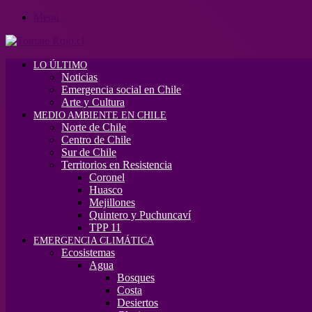
Menú
LO ÚLTIMO
Noticias
Emergencia social en Chile
Arte y Cultura
MEDIO AMBIENTE EN CHILE
Norte de Chile
Centro de Chile
Sur de Chile
Territorios en Resistencia
Coronel
Huasco
Mejillones
Quintero y Puchuncaví
TPP 11
EMERGENCIA CLIMÁTICA
Ecosistemas
Agua
Bosques
Costa
Desiertos