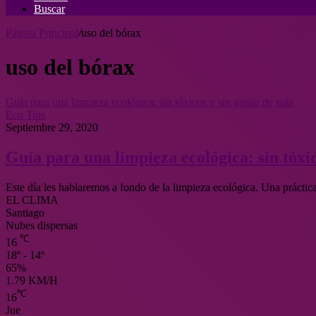
Buscar
Página Principal
/
uso del bórax
uso del bórax
Guía para una limpieza ecológica: sin tóxicos y sin gastar de más
Eco Tips
Septiembre 29, 2020
Guía para una limpieza ecológica: sin tóxic
Este día les hablaremos a fondo de la limpieza ecológica. Una prácti
EL CLIMA
Santiago
Nubes dispersas
℃
16
18º - 14º
65%
1.79 KM/H
℃
16
Jue