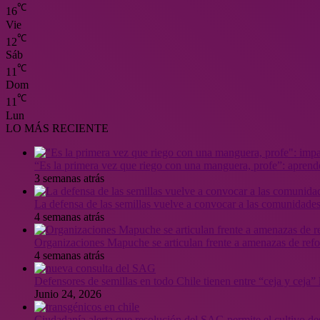
℃
16
Vie
℃
12
Sáb
℃
11
Dom
℃
11
Lun
LO MÁS RECIENTE
“Es la primera vez que riego con una manguera, profe”: aprende
3 semanas atrás
La defensa de las semillas vuelve a convocar a las comunidades
4 semanas atrás
Organizaciones Mapuche se articulan frente a amenazas de ref
4 semanas atrás
Defensores de semillas en todo Chile tienen entre “ceja y ceja
Junio 24, 2026
Ciudadanía alerta que resolución del SAG permite el cultivo de