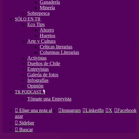
Ganadería
Minería
Sobrepesca
SÓLO EN TR
Eco Tips
Ahorro
Huertos
Arte y Cultura
Críticas literarias
Columnas Literarias
Activistas
Dueños de Chile
Entrevistas
Galería de fotos
Infografías
Opinión
TR PODCAST 🎙️
Tómate una Entrevista
Elige una nota al
Instagram
LinkedIn
X
Facebook
azar
Sidebar
Buscar