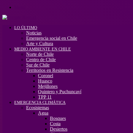
Menú
LO ÚLTIMO
Noticias
Emergencia social en Chile
Arte y Cultura
MEDIO AMBIENTE EN CHILE
Norte de Chile
Centro de Chile
Sur de Chile
Territorios en Resistencia
Coronel
Huasco
Mejillones
Quintero y Puchuncaví
TPP 11
EMERGENCIA CLIMÁTICA
Ecosistemas
Agua
Bosques
Costa
Desiertos