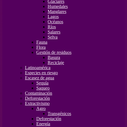
Glaciares
Humedales
Manglares
Lagos
Océanos
Ríos
Salares
Selva
Fauna
Flora
Gestión de residuos
Basura
Reciclaje
Latinoamérica
Especies en riesgo
Escasez de agua
Sequía
Saqueo
Contaminación
Deforestación
Extractivismo
Agro
Transgénicos
Deforestación
Energía