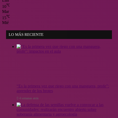
Lun
℃
10
Mar
℃
15
Mié
LO MÁS RECIENTE
“Es la primera vez que riego con una manguera, profe”:
aprender de los brotes
4 semanas atrás