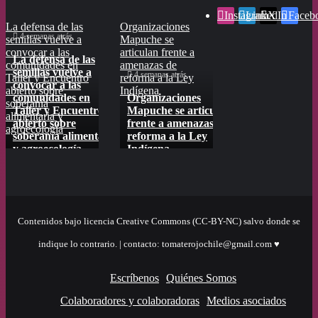
Instagram
LinkedIn
X
Faceb
La defensa de las
Organizaciones
Defensores de
4 semanas atrás
semillas vuelve a
Mapuche se
semillas en todo
convocar a las
articulan frente a
Chile tienen entre
La defensa de las
comunidades en
amenazas de
“ceja y ceja” la
semillas vuelve a
4 semanas atrás
Junio 24, 2026
Taller y Encuentro
reforma a la Ley
nueva consulta del
convocar a las
abierto sobre
Indígena
SAG
comunidades en
Organizaciones
Defensores de s
soberanía
Taller y Encuentro
Mapuche se articulan
en todo Chile ti
alimentaria y
abierto sobre
frente a amenazas de
entre “ceja y ce
agroecología
soberanía alimentaria
reforma a la Ley
nueva consulta 
es
y agroecología
Indígena
SAG
Contenidos bajo licencia Creative Commons (CC-BY-NC) salvo donde se
indique lo contrario. | contacto: tomaterojochile@gmail.com ♥
Escríbenos
Quiénes Somos
Colaboradores y colaboradoras
Medios asociados