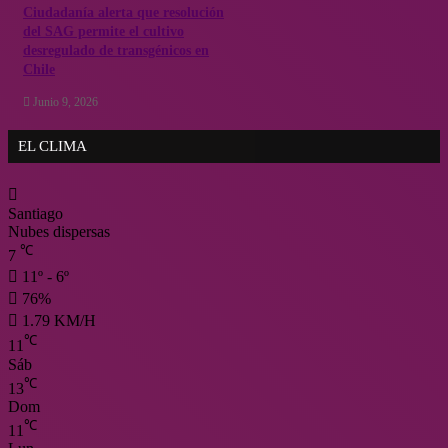
Ciudadanía alerta que resolución
del SAG permite el cultivo
desregulado de transgénicos en
Chile
Junio 9, 2026
EL CLIMA
Santiago
Nubes dispersas
℃
7
11º - 6º
76%
1.79 KM/H
℃
11
Sáb
℃
13
Dom
℃
11