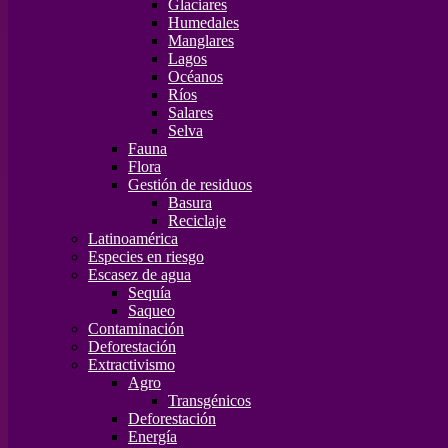
Glaciares
Humedales
Manglares
Lagos
Océanos
Ríos
Salares
Selva
Fauna
Flora
Gestión de residuos
Basura
Reciclaje
Latinoamérica
Especies en riesgo
Escasez de agua
Sequía
Saqueo
Contaminación
Deforestación
Extractivismo
Agro
Transgénicos
Deforestación
Energía