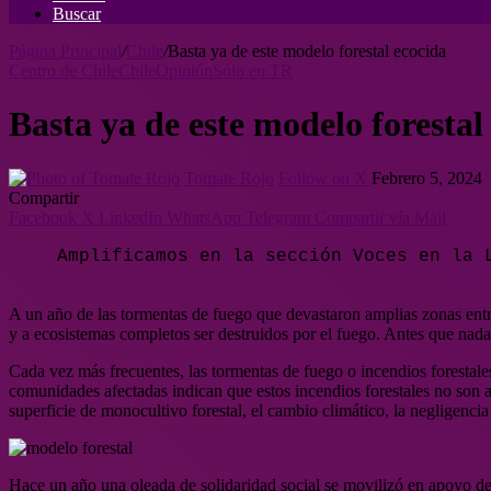
Buscar
Página Principal
/
Chile
/
Basta ya de este modelo forestal ecocida
Centro de Chile
Chile
Opinión
Sólo en TR
Basta ya de este modelo forestal
Tomate Rojo
Follow on X
Febrero 5, 2024
Compartir
Facebook
X
LinkedIn
WhatsApp
Telegram
Compartir vía Mail
Amplificamos en la sección Voces en la 
A un año de las tormentas de fuego que devastaron amplias zonas entre
y a ecosistemas completos ser destruidos por el fuego. Antes que nada,
Cada vez más frecuentes, las tormentas de fuego o incendios forestales
comunidades afectadas indican que estos incendios forestales no son a
superficie de monocultivo forestal, el cambio climático, la negligenci
Hace un año una oleada de solidaridad social se movilizó en apoyo de 