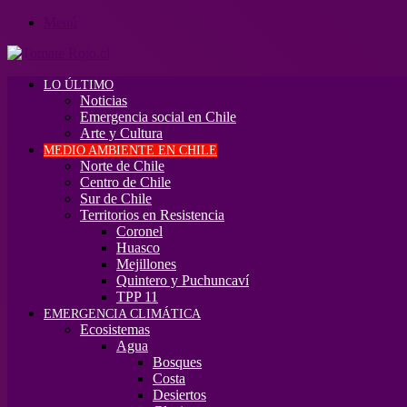
Menú
LO ÚLTIMO
Noticias
Emergencia social en Chile
Arte y Cultura
MEDIO AMBIENTE EN CHILE
Norte de Chile
Centro de Chile
Sur de Chile
Territorios en Resistencia
Coronel
Huasco
Mejillones
Quintero y Puchuncaví
TPP 11
EMERGENCIA CLIMÁTICA
Ecosistemas
Agua
Bosques
Costa
Desiertos