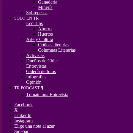
Ganadería
Minería
Sobrepesca
SÓLO EN TR
Eco Tips
Ahorro
Huertos
Arte y Cultura
Críticas literarias
Columnas Literarias
Activistas
Dueños de Chile
Entrevistas
Galería de fotos
Infografías
Opinión
TR PODCAST 🎙️
Tómate una Entrevista
Facebook
X
LinkedIn
Instagram
Elige una nota al azar
Sidebar