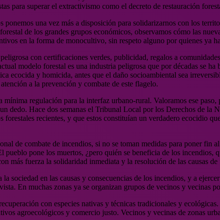
tas para superar el extractivismo como el decreto de restauración forest
s ponemos una vez más a disposición para solidarizarnos con los territor
do forestal de los grandes grupos económicos, observamos cómo las nueva
ntivos en la forma de monocultivo, sin respeto alguno por quienes ya ha
peligrosa con certificaciones verdes, publicidad, regalos a comunidades
actual modelo forestal es una industria peligrosa que por décadas se ha b
ica ecocida y homicida, antes que el daño socioambiental sea irreversible
 atención a la prevención y combate de este flagelo.
mínima regulación para la interfaz urbano-rural. Valoramos ese paso, per
on un dedo. Hace dos semanas el Tribunal Local por los Derechos de la 
os forestales recientes, y que estos constituían un verdadero ecocidio q
onal de combate de incendios, si no se toman medidas para poner fin al
l pueblo pone los muertos, ¿pero quién se beneficia de los incendios, 
con más fuerza la solidaridad inmediata y la resolución de las causas de 
 la sociedad en las causas y consecuencias de los incendios, y a ejercer 
tivista. En muchas zonas ya se organizan grupos de vecinos y vecinas por
ecuperación con especies nativas y técnicas tradicionales y ecológicas
tivos agroecológicos y comercio justo. Vecinos y vecinas de zonas urba