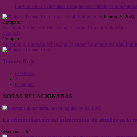
Lanzamiento de cápsulas de migraciones climáticas: una mirada 
Tomate Rojo
Follow on X
Febrero 5, 2024
Compartir
Facebook
X
LinkedIn
WhatsApp
Telegram
Compartir vía Mail
Leer más
Compartir
Facebook
X
LinkedIn
WhatsApp
Telegram
Compartir vía Mail
Impri
Tomate Rojo
Facebook
X
Instagram
NOTAS RELACIONADAS
La criminalización del intercambio de semillas en la
3 semanas atrás