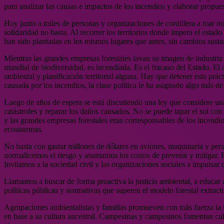
para analizar las causas e impactos de los incendios y elaborar propues
Hoy junto a miles de personas y organizaciones de cordillera a mar no
solidaridad no basta. Al recorrer los territorios donde impera el esta
han sido plantadas en los mismos lugares que antes, sin cambios susta
Mientras las grandes empresas forestales lavan su imagen de industria 
mundial de biodiversidad, es incendiada. Es el fracaso del Estado. El 
ambiental y planificación territorial alguna. Hay que detener esta práct
causada por los incendios, la clase política le ha asignado algo más de
Luego de años de espera se está discutiendo una ley que considere una 
catástrofes y reparar los daños causados. No se puede tapar el sol c
y las grandes empresas forestales eran corresponsables de los incendi
ecosistemas.
No basta con gastar millones de dólares en aviones, maquinaria y pers
normalicemos el riesgo y asumamos los costos de prevenir y mitigar. E
Invitamos a la sociedad civil y las organizaciones sociales a impulsar 
Llamamos a buscar de forma proactiva la justicia ambiental, a educar a
políticas públicas y normativas que superen el modelo forestal extrac
Agrupaciones ambientalistas y familias promueven con más fuerza la r
en base a su cultura ancestral. Campesinas y campesinos fomentan cul