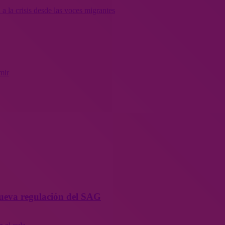
a la crisis desde las voces migrantes
mir
 nueva regulación del SAG