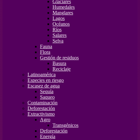
Glaciares
Humedales
Manglares
Lagos
Océanos
Ríos
Salares
Selva
Fauna
Flora
Gestión de residuos
Basura
Reciclaje
Latinoamérica
Especies en riesgo
Escasez de agua
Sequía
Saqueo
Contaminación
Deforestación
Extractivismo
Agro
Transgénicos
Deforestación
Energía