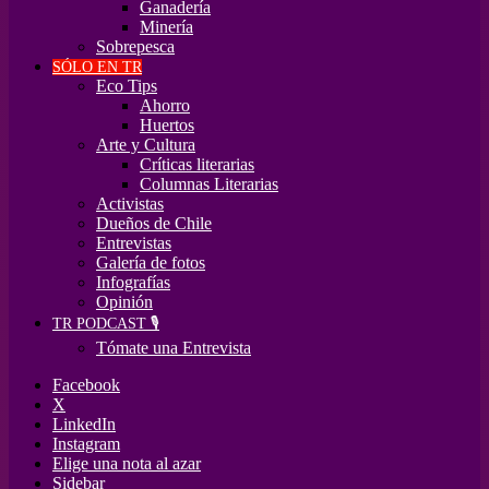
Ganadería
Minería
Sobrepesca
SÓLO EN TR
Eco Tips
Ahorro
Huertos
Arte y Cultura
Críticas literarias
Columnas Literarias
Activistas
Dueños de Chile
Entrevistas
Galería de fotos
Infografías
Opinión
TR PODCAST 🎙️
Tómate una Entrevista
Facebook
X
LinkedIn
Instagram
Elige una nota al azar
Sidebar