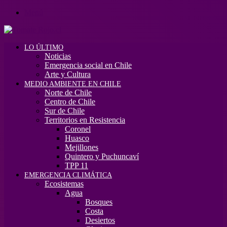
Menú
LO ÚLTIMO
Noticias
Emergencia social en Chile
Arte y Cultura
MEDIO AMBIENTE EN CHILE
Norte de Chile
Centro de Chile
Sur de Chile
Territorios en Resistencia
Coronel
Huasco
Mejillones
Quintero y Puchuncaví
TPP 11
EMERGENCIA CLIMÁTICA
Ecosistemas
Agua
Bosques
Costa
Desiertos