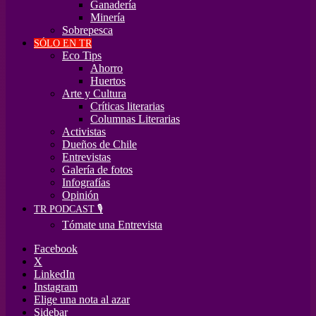
Ganadería
Minería
Sobrepesca
SÓLO EN TR
Eco Tips
Ahorro
Huertos
Arte y Cultura
Críticas literarias
Columnas Literarias
Activistas
Dueños de Chile
Entrevistas
Galería de fotos
Infografías
Opinión
TR PODCAST 🎙️
Tómate una Entrevista
Facebook
X
LinkedIn
Instagram
Elige una nota al azar
Sidebar