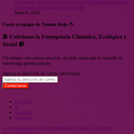
Ciudadanía alerta que resolución del SAG permite el cultivo
desregulado de transgénicos en Chile
Junio 9, 2026
Únete al equipo de Tomate Rojo 🍅
🎤 Cubrimos la Emergencia Climática, Ecológica y
Social 📹
Un tomate con colores propios, sin tinte ajeno que lo manche ni
intervenga genéticamente
Ingresa tu dirección de correo electrónico
Facebook
X
LinkedIn
Instagram
La criminalización del intercambio de semillas en la nueva
regulación del SAG