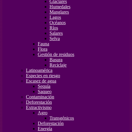
Glaciares
Humedales
Manglares
Lagos
Océanos
Ríos
Salares
Selva
Fauna
Flora
Gestión de residuos
Basura
Reciclaje
Latinoamérica
Especies en riesgo
Escasez de agua
Sequía
Saqueo
Contaminación
Deforestación
Extractivismo
Agro
Transgénicos
Deforestación
Energía