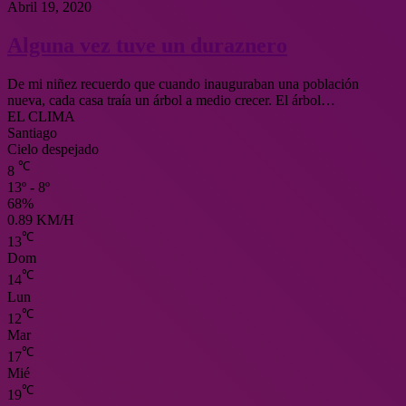
Abril 19, 2020
Alguna vez tuve un duraznero
De mi niñez recuerdo que cuando inauguraban una población
nueva, cada casa traía un árbol a medio crecer. El árbol…
EL CLIMA
Santiago
Cielo despejado
℃
8
13º - 8º
68%
0.89 KM/H
℃
13
Dom
℃
14
Lun
℃
12
Mar
℃
17
Mié
℃
19