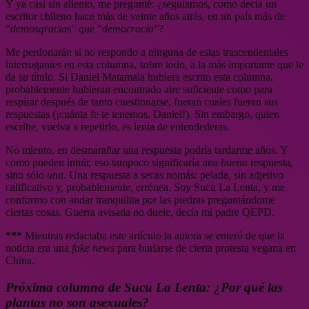
Y ya casi sin aliento, me pregunté: ¿seguíamos, como decía un
escritor chileno hace más de veinte años atrás, en un país más de
“
demosgracia
s” que “
democracia
”?
Me perdonarán si no respondo a ninguna de estas trascendentales
interrogantes en esta columna, sobre todo, a la más importante que le
da su título. Si Daniel Matamala hubiera escrito esta columna,
probablemente hubieran encontrado aire suficiente como para
respirar después de tanto cuestionarse, fueran cuales fueran sus
respuestas (¡cuánta fe te tenemos, Daniel!). Sin embargo, quien
escribe, vuelva a repetirlo, es lenta de entendederas.
No miento, en desmarañar una respuesta podría tardarme años. Y
como pueden intuir, eso tampoco significaría una
buena
respuesta,
sino sólo
una
. Una respuesta a secas nomás: pelada, sin adjetivo
calificativo y, probablemente, errónea. Soy Sucu La Lenta, y me
conformo con andar tranquilita por las piedras preguntándome
ciertas cosas. Guerra avisada no duele, decía mi padre QEPD.
***
Mientras redactaba este artículo la autora se enteró de que la
noticia era una
fake news
para burlarse de cierta protesta vegana en
China.
Próxima columna de Sucu La Lenta: ¿Por qué las
plantas no son asexuales?