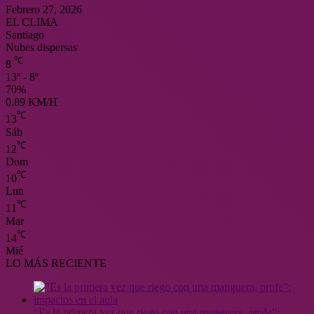
Febrero 27, 2026
EL CLIMA
Santiago
Nubes dispersas
℃
8
13º - 8º
70%
0.89 KM/H
℃
13
Sáb
℃
12
Dom
℃
10
Lun
℃
11
Mar
℃
14
Mié
LO MÁS RECIENTE
“Es la primera vez que riego con una manguera, profe”: