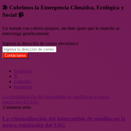
🎤 Cubrimos la Emergencia Climática, Ecológica y
Social 📹
Un tomate con colores propios, sin tinte ajeno que lo manche ni
intervenga genéticamente
Ingresa tu dirección de correo electrónico
Facebook
X
LinkedIn
Instagram
La criminalización del intercambio de semillas en la nueva
regulación del SAG
3 semanas atrás
La criminalización del intercambio de semillas en la
nueva regulación del SAG