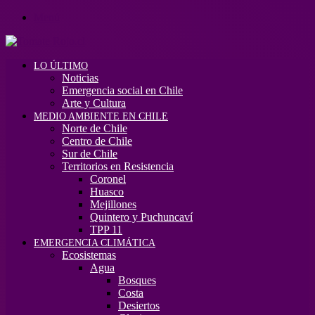
Menú
LO ÚLTIMO
Noticias
Emergencia social en Chile
Arte y Cultura
MEDIO AMBIENTE EN CHILE
Norte de Chile
Centro de Chile
Sur de Chile
Territorios en Resistencia
Coronel
Huasco
Mejillones
Quintero y Puchuncaví
TPP 11
EMERGENCIA CLIMÁTICA
Ecosistemas
Agua
Bosques
Costa
Desiertos