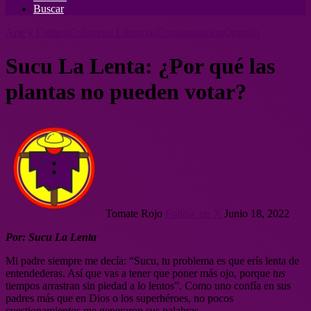
Buscar
Arte y Cultura
Columnas Literarias
Contaminación
Opinión
Sucu La Lenta: ¿Por qué las
plantas no pueden votar?
Tomate Rojo
Follow on X
Junio 18, 2022
Por: Sucu La Lenta
Mi padre siempre me decía: “Sucu, tu problema es que erís lenta de
entendederas. Así que vas a tener que poner más ojo, porque
tus
tiempos arrastran sin piedad a lo lentos”.
Como uno confía en sus
padres más que en Dios o los superhéroes, no pocos
cuestionamientos me generaron sus palabras.