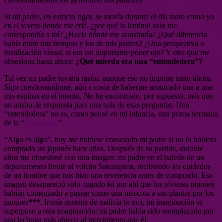
Si mi padre, en estricto rigor, se movía durante el día tanto como yo
en el vivero donde me crié, ¿por qué la lentitud solo me
correspondía a mí? ¿Hacia dónde me arrastraría? ¿Qué diferencia
había entre mis tiempos y los de mis padres? ¿Una perspectiva o
focalización
visual,
si era tan importante poner ojo? Y otra que me
obsesiona hasta ahora:
¿Qué mierda era una “entendedera”?
Tal vez mi padre tuviera razón, aunque eso no importe tanto ahora.
Sigo cuestionándome, aún a costa de haberme arrancado una a una
mis espinas en el intento. No he encontrado, por supuesto, más que
un atisbo de respuesta para una sola de esas preguntas. Una
“entendedera” no es, como pensé en mi infancia, una prima hermana
de la “
enredadera
”.
“Algo es algo”, hoy me hubiese consolado mi padre si no lo hubiera
comprado un japonés hace años. Después de su partida, durante
años me obsesioné con una imagen: mi padre en el balcón de un
departamento frente al volcán Sakurajima, recibiendo los cuidados
de un hombre que nos hizo una reverencia antes de comprarlo. Esa
imagen desapareció solo cuando leí por ahí que los jóvenes nipones
habían comenzado a pasear como una mascota a sus plantas por los
parques
***
. Ironía ausente de malicia (o no), mi imaginación se
superpuso a otra imaginación: mi padre había sido reemplazado por
una lechuga más abierta al movimiento que él.