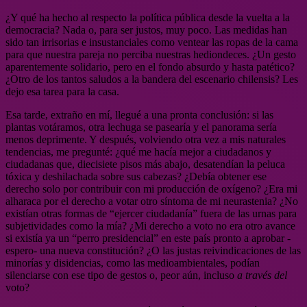
¿Y qué ha hecho al respecto la política pública desde la vuelta a la
democracia? Nada o, para ser justos, muy poco.
Las medidas han
sido tan irrisorias e insustanciales como ventear las ropas de la cama
para que nuestra pareja no perciba nuestras hediondeces. ¿Un gesto
aparentemente solidario, pero en el fondo absurdo y hasta patético?
¿Otro de los tantos saludos a la bandera del escenario chilensis? Les
dejo esa tarea para la casa.
Esa tarde, extraño en mí, llegué a una pronta conclusión: si las
plantas votáramos, otra lechuga se pasearía y el panorama sería
menos deprimente. Y después, volviendo otra vez a mis naturales
tendencias, me pregunté: ¿qué me hacía mejor a ciudadanos y
ciudadanas que, diecisiete pisos más abajo, desatendían la peluca
tóxica y deshilachada sobre sus cabezas? ¿Debía obtener ese
derecho solo por contribuir con mi producción de oxígeno? ¿Era mi
alharaca por el derecho a votar otro síntoma de mi neurastenia? ¿No
existían otras formas de “ejercer ciudadanía” fuera de las urnas para
subjetividades como la mía? ¿Mi derecho a voto no era otro avance
si existía ya un “perro presidencial” en este país pronto a aprobar -
espero- una nueva constitución? ¿O las justas reivindicaciones de las
minorías y disidencias, como las medioambientales, podían
silenciarse con ese tipo de gestos o, peor aún, incluso
a través del
voto?