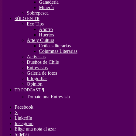
Ganadería
Minería
Sobrepesca
SÓLO EN TR
Eco Tips
Ahorro
Huertos
Arte y Cultura
Críticas literarias
Columnas Literarias
Activistas
Dueños de Chile
Entrevistas
Galería de fotos
Infografías
Opinión
TR PODCAST 🎙️
Tómate una Entrevista
Facebook
X
LinkedIn
Instagram
Elige una nota al azar
Sidebar