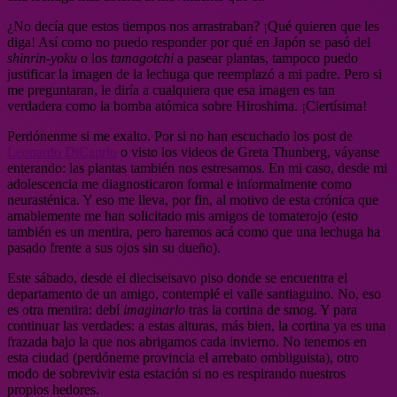
¿No decía que estos tiempos nos arrastraban? ¡Qué quieren que les
diga! Así como no puedo responder por qué en Japón se pasó del
shinrin-yoku
o los
tamagotchi
a pasear plantas, tampoco puedo
justificar la imagen de la lechuga que reemplazó a mi padre. Pero si
me preguntaran, le diría a cualquiera que esa imagen es tan
verdadera como la bomba atómica sobre Hiroshima. ¡Ciertísima!
Perdónenme si me exalto. Por si no han escuchado los post de
Leonardo DiCaprio
o visto los videos de Greta Thunberg, váyanse
enterando: las plantas también nos estresamos. En mi caso, desde mi
adolescencia me diagnosticaron formal e informalmente como
neurasténica. Y eso me lleva, por fin, al motivo de esta crónica que
amablemente me han solicitado mis amigos de tomaterojo (esto
también es un mentira, pero haremos acá como que una lechuga ha
pasado frente a sus ojos sin su dueño).
Este sábado, desde el dieciseisavo piso donde se encuentra el
departamento de un amigo, contemplé el valle santiaguino. No, eso
es otra mentira: debí
imaginarlo
tras la cortina de smog. Y para
continuar las verdades: a estas alturas, más bien, la cortina ya es una
frazada bajo la que nos abrigamos cada invierno. No tenemos en
esta ciudad (perdóneme provincia el arrebato ombliguista), otro
modo de sobrevivir esta estación si no es respirando nuestros
propios hedores.