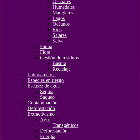
Glaciares
Humedales
Manglares
Lagos
Océanos
Ríos
Salares
Selva
Fauna
Flora
Gestión de residuos
Basura
Reciclaje
Latinoamérica
Especies en riesgo
Escasez de agua
Sequía
Saqueo
Contaminación
Deforestación
Extractivismo
Agro
Transgénicos
Deforestación
Energía