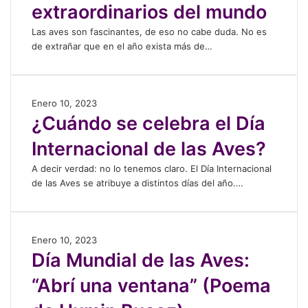
extraordinarios del mundo
u
1
n
l
3
m
Las aves son fascinantes, de eso no cabe duda. No es
T
p
o
de extrañar que en el año exista más de…
r
á
c
u
j
i
f
a
ó
u
r
n
¿
Enero 10, 2023
l
o
p
C
¿Cuándo se celebra el Día
c
s
o
u
u
m
r
Internacional de las Aves?
á
m
á
m
n
p
s
A decir verdad: no lo tenemos claro. El Día Internacional
u
d
l
e
de las Aves se atribuye a distintos días del año.…
e
o
e
x
r
s
u
t
t
e
n
r
e
c
D
Enero 10, 2023
a
a
d
e
í
Día Mundial de las Aves:
d
o
e
l
a
é
r
h
e
“Abrí una ventana” (Poema
M
c
d
e
b
u
a
i
m
r