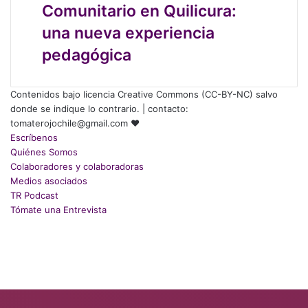
Comunitario en Quilicura:
y
Comunitario
horizonte
en
una nueva experiencia
de
Quilicura:
pedagógica
transformación
una
nueva
experiencia
Contenidos bajo licencia Creative Commons (CC-BY-NC) salvo
pedagógica
donde se indique lo contrario. | contacto:
tomaterojochile@gmail.com ♥
Escríbenos
Quiénes Somos
Colaboradores y colaboradoras
Medios asociados
TR Podcast
Tómate una Entrevista
Facebook
X
LinkedIn
Instagram
Back
to