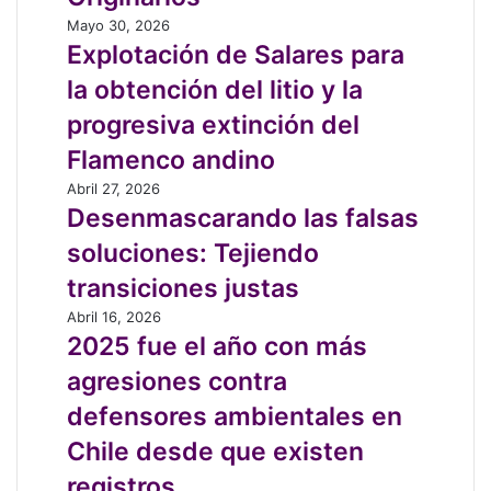
Costeros
sin
Explotación
Mayo 30, 2026
participación
de
Explotación de Salares para
de
Salares
la obtención del litio y la
Pueblos
para
Originarios
la
progresiva extinción del
obtención
Flamenco andino
del
litio
Desenmascarando
Abril 27, 2026
y
las
Desenmascarando las falsas
la
falsas
soluciones: Tejiendo
progresiva
soluciones:
extinción
Tejiendo
transiciones justas
del
transiciones
2025
Abril 16, 2026
Flamenco
justas
fue
2025 fue el año con más
andino
el
agresiones contra
año
con
defensores ambientales en
más
Chile desde que existen
agresiones
contra
registros