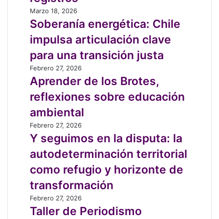
defensores
Soberanía
Marzo 18, 2026
ambientales
energética:
Soberanía energética: Chile
en
Chile
Chile
impulsa articulación clave
impulsa
desde
articulación
para una transición justa
que
clave
existen
Aprender
Febrero 27, 2026
para
registros
de
Aprender de los Brotes,
una
los
transición
reflexiones sobre educación
Brotes,
justa
reflexiones
ambiental
sobre
Y
Febrero 27, 2026
educación
seguimos
Y seguimos en la disputa: la
ambiental
en
autodeterminación territorial
la
disputa:
como refugio y horizonte de
la
transformación
autodeterminación
territorial
Taller
Febrero 27, 2026
como
de
Taller de Periodismo
refugio
Periodismo