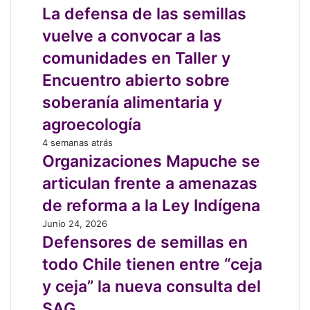
con
defensa
La defensa de las semillas
una
de
manguera,
vuelve a convocar a las
las
profe”:
semillas
comunidades en Taller y
aprender
vuelve
de
Encuentro abierto sobre
a
los
convocar
soberanía alimentaria y
brotes
a
agroecología
las
comunidades
Organizaciones
4 semanas atrás
en
Mapuche
Organizaciones Mapuche se
Taller
se
articulan frente a amenazas
y
articulan
Encuentro
frente
de reforma a la Ley Indígena
abierto
a
Defensores
Junio 24, 2026
sobre
amenazas
de
Defensores de semillas en
soberanía
de
semillas
alimentaria
reforma
todo Chile tienen entre “ceja
en
y
a
todo
y ceja” la nueva consulta del
agroecología
la
Chile
Ley
SAG