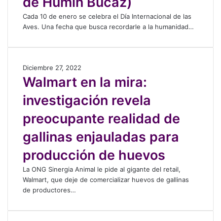
de Humin Bucaz)
n
d
n
b
a
d
a
a
r
Cada 10 de enero se celebra el Día Internacional de las
e
i
y
r
a
Aves. Una fecha que busca recordarle a la humanidad…
l
a
G
i
p
D
l
o
o
r
í
d
b
s
e
a
e
i
d
W
Diciembre 27, 2022
ñ
I
l
e
e
a
Walmart en la mira:
a
n
a
r
l
l
d
t
s
investigación revela
n
m
m
a
e
A
o
u
a
y
r
preocupante realidad de
v
“
n
r
s
n
e
e
d
t
u
a
gallinas enjauladas para
s
c
o
e
s
c
:
o
n
d
producción de huevos
i
“
l
l
o
o
A
o
La ONG Sinergia Animal le pide al gigante del retail,
a
s
n
b
g
Walmart, que deje de comercializar huevos de gallinas
m
c
a
r
i
de productores…
i
r
l
í
s
r
í
d
u
t
a
a
e
n