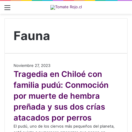
Menú
Fauna
T
Noviembre 27, 2023
r
Tragedia en Chiloé con
a
familia pudú: Conmoción
g
e
por muerte de hembra
d
i
preñada y sus dos crías
a
e
atacados por perros
n
El pudú, uno de los ciervos más pequeños del planeta,
C