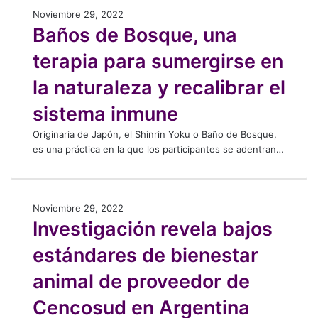
a
:
s
l
a
B
Noviembre 29, 2022
”
i
a
a
v
a
Baños de Bosque, una
a
n
t
s
e
ñ
b
v
a
A
terapia para sumergirse en
n
o
r
e
c
v
t
s
e
s
a
e
la naturaleza y recalibrar el
a
d
u
t
d
s
n
e
n
i
o
sistema inmune
?
a
B
n
g
s
”
o
u
Originaria de Japón, el Shinrin Yoku o Baño de Bosque,
a
p
(
s
e
es una práctica en la que los participantes se adentran…
c
o
P
q
v
i
r
o
u
o
ó
p
e
e
c
n
e
m
,
I
Noviembre 29, 2022
a
r
r
a
u
n
Investigación revela bajos
p
e
r
d
n
v
í
v
o
estándares de bienestar
e
a
e
t
e
s
H
t
s
u
l
animal de proveedor de
u
e
t
l
a
m
r
i
o
p
Cencosud en Argentina
i
a
g
r