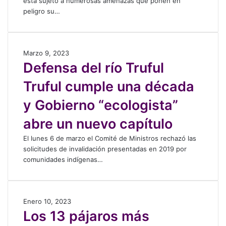
está sujeto a numerosas amenazas que ponen en
h
peligro su…
i
l
o
é
D
Marzo 9, 2023
c
e
Defensa del río Truful
o
f
n
Truful cumple una década
e
f
n
a
y Gobierno “ecologista”
s
m
a
i
abre un nuevo capítulo
d
l
e
El lunes 6 de marzo el Comité de Ministros rechazó las
i
l
solicitudes de invalidación presentadas en 2019 por
a
r
comunidades indígenas…
p
í
u
o
d
T
ú
r
L
Enero 10, 2023
:
u
o
Los 13 pájaros más
C
f
s
o