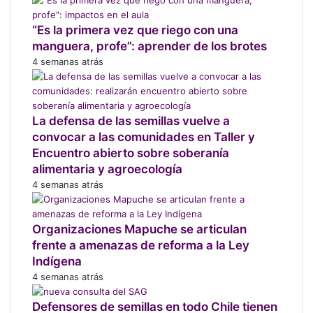
r
l
d
o
o
s
e
r
“Es la primera vez que riego con una
d
i
p
s
manguera, profe”: aprender de los brotes
u
s
r
e
c
4 semanas atrás
t
o
g
c
e
v
u
i
m
e
n
ó
a
e
d
La defensa de las semillas vuelve a
n
i
d
a
d
convocar a las comunidades en Taller y
n
o
v
e
Encuentro abierto sobre soberanía
m
r
e
h
alimentaria y agroecología
u
d
z
u
4 semanas atrás
n
e
p
e
e
C
r
v
e
e
o
Organizaciones Mapuche se articulan
n
s
s
frente a amenazas de reforma a la Ley
c
e
Indígena
o
n
4 semanas atrás
s
c
u
i
Defensores de semillas en todo Chile tienen
d
a