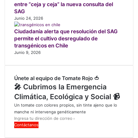
entre “ceja y ceja” la nueva consulta del
e
d
n
e
SAG
A
g
Junio 24, 2026
r
a
g
t
Ciudadanía alerta que resolución del SAG
e
o
permite el cultivo desregulado de
n
a
transgénicos en Chile
t
n
Junio 9, 2026
i
d
n
i
a
n
o
Únete al equipo de Tomate Rojo 🍅
f
🎤 Cubrimos la Emergencia
r
e
Climática, Ecológica y Social 📹
n
Un tomate con colores propios, sin tinte ajeno que lo
a
manche ni intervenga genéticamente
u
Ingresa
n
tu
p
dirección
r
de