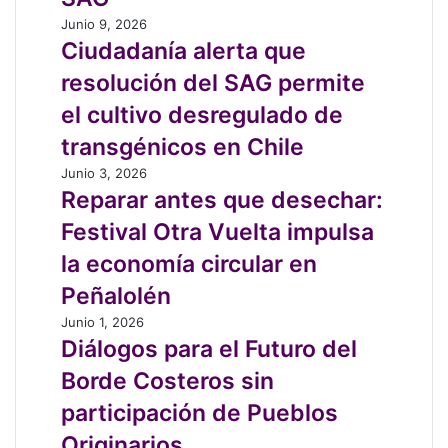
tienen
Indígena
entre
Ciudadanía
Junio 9, 2026
“ceja
alerta
Ciudadanía alerta que
y
que
resolución del SAG permite
ceja”
resolución
la
del
el cultivo desregulado de
nueva
SAG
transgénicos en Chile
consulta
permite
del
el
Reparar
Junio 3, 2026
SAG
cultivo
antes
Reparar antes que desechar:
desregulado
que
Festival Otra Vuelta impulsa
de
desechar:
transgénicos
Festival
la economía circular en
en
Otra
Peñalolén
Chile
Vuelta
impulsa
Diálogos
Junio 1, 2026
la
para
Diálogos para el Futuro del
economía
el
Borde Costeros sin
circular
Futuro
en
del
participación de Pueblos
Peñalolén
Borde
Originarios