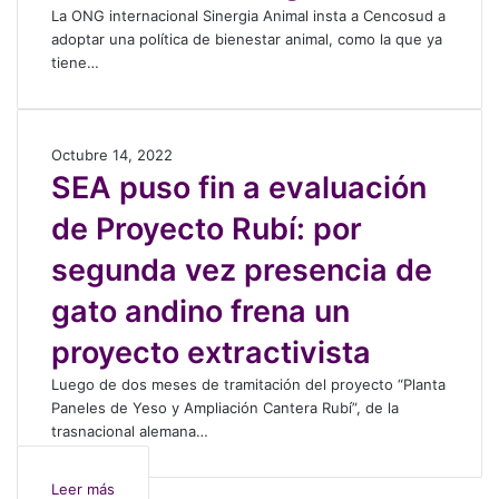
n
p
a
La ONG internacional Sinergia Animal insta a Cencosud a
e
B
i
c
adoptar una política de bienestar animal, como la que ya
o
u
a
i
tiene…
c
c
p
ó
u
a
a
n
p
z
r
r
a
)
a
e
S
Octubre 14, 2022
n
s
v
E
SEA puso fin a evaluación
t
u
e
A
e
de Proyecto Rubí: por
m
l
p
r
e
a
u
e
segunda vez presencia de
r
b
s
a
g
a
o
l
gato andino frena un
i
j
f
i
r
o
i
proyecto extractivista
d
s
s
n
a
Luego de dos meses de tramitación del proyecto “Planta
e
e
a
d
Paneles de Yeso y Ampliación Cantera Rubí”, de la
e
s
e
d
trasnacional alemana…
n
t
v
e
l
á
a
g
a
n
l
a
Leer más