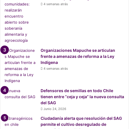
l
4 semanas atrás
e
a
g
c
i
r
o
i
M
s
é
i
d
s
i
Organizaciones Mapuche se articulan
d
c
frente a amenazas de reforma a la Ley
e
o
Indígena
l
4 semanas atrás
a
e
d
u
Defensores de semillas en todo Chile
c
tienen entre “ceja y ceja” la nueva consulta
a
del SAG
c
Junio 24, 2026
i
ó
Ciudadanía alerta que resolución del SAG
n
permite el cultivo desregulado de