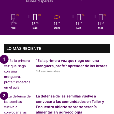
a
Nubes dispersas
o
d
l
t
e
i
i
l
s
e
a
t
11
13
11
11
11
m
℃
℃
℃
℃
℃
e
a
Vie
Sáb
Dom
Lun
Mar
p
d
d
o
u
e
”
c
r
a
LO MÁS RECIENTE
e
c
c
i
h
“Es la primera vez que riego con una
ó
i
manguera, profe”: aprender de los brotes
n
s
4 semanas atrás
c
t
h
a
i
d
l
e
e
La defensa de las semillas vuelve a
l
n
convocar a las comunidades en Taller y
C
a
Encuentro abierto sobre soberanía
o
y
alimentaria y agroecología
l