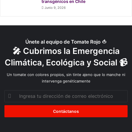
p
transgénicos en Chile
ú
Junio 9, 2026
b
l
i
c
a
Únete al equipo de Tomate Rojo 🍅
🎤 Cubrimos la Emergencia
Climática, Ecológica y Social 📹
Un tomate con colores propios, sin tinte ajeno que lo manche ni
intervenga genéticamente
Ingresa
tu
dirección
de
correo
electrónico