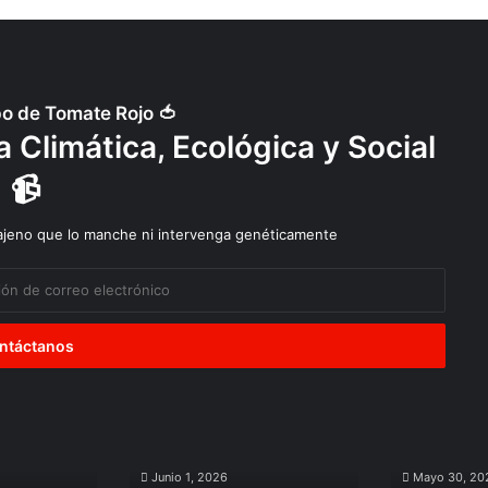
j
a
n
a
u
c
d
l
i
e
e
a
M
po de Tomate Rojo 🍅
o
 Climática, Ecológica y Social
n
s
📹
a
n
t
 ajeno que lo manche ni intervenga genéticamente
o
Diálogos
Explotación
para
de
el
Salares
Junio 1, 2026
Mayo 30, 20