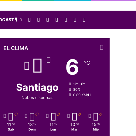
Facebook
X
LinkedIn
Instagram
Elige una nota al azar
Sidebar
Buscar
CAST 🎙️
EL CLIMA
6
℃
Santiago
11º - 6º
80%
0.89 KM/H
Nubes dispersas
11
13
11
10
15
℃
℃
℃
℃
℃
Sáb
Dom
Lun
Mar
Mié