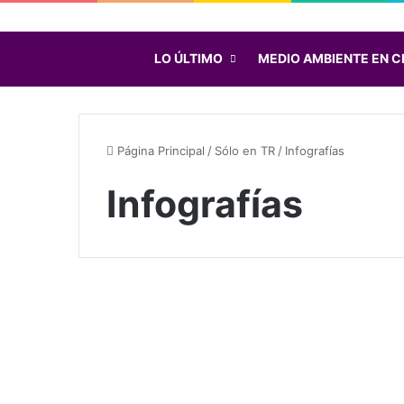
LO ÚLTIMO
MEDIO AMBIENTE EN C
Página Principal
/
Sólo en TR
/
Infografías
Infografías
A
l
t
a
c
o