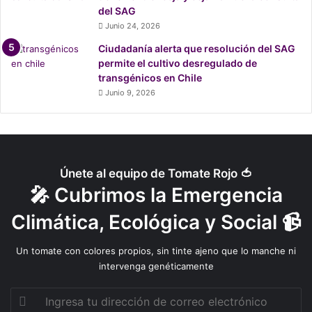
o
del SAG
s
Junio 24, 2026
q
Ciudadanía alerta que resolución del SAG
u
permite el cultivo desregulado de
e
transgénicos en Chile
s
Junio 9, 2026
q
u
e
s
e
d
Únete al equipo de Tomate Rojo 🍅
e
🎤 Cubrimos la Emergencia
s
v
Climática, Ecológica y Social 📹
a
n
Un tomate con colores propios, sin tinte ajeno que lo manche ni
e
intervenga genéticamente
c
e
Ingresa
n
tu