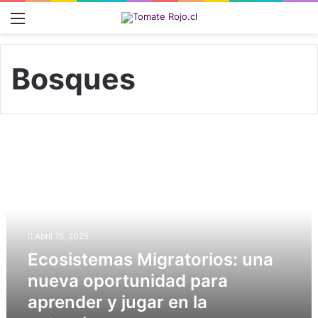
Menú
Bosques
E
c
o
s
i
s
t
Abril 15, 2025
e
Ecosistemas Migratorios: una
m
nueva oportunidad para
a
s
aprender y jugar en la
M