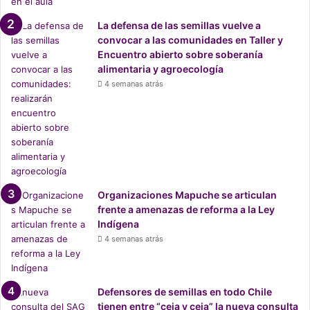
l
u
e
e
La defensa de las semillas vuelve a
n
s
convocar a las comunidades en Taller y
o
n
Encuentro abierto sobre soberanía
:
a
alimentaria y agroecología
“
t
4 semanas atrás
T
i
i
v
e
o
r
s
r
a
s
r
Organizaciones Mapuche se articulan
o
frente a amenazas de reforma a la Ley
b
Indígena
a
4 semanas atrás
d
a
s
y
Defensores de semillas en todo Chile
b
tienen entre “ceja y ceja” la nueva consulta