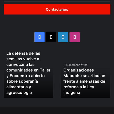
”
dirección
de
correo
electrónico
Facebook
X
LinkedIn
Instagram
4 semanas atrás
La defensa de las
La
Organizaciones
semillas vuelve a
defensa
Mapuche
convocar a las
de
se
4 semanas atrás
comunidades en Taller
Organizaciones
las
articulan
y Encuentro abierto
Mapuche se articulan
semillas
frente
sobre soberanía
frente a amenazas de
vuelve
a
alimentaria y
reforma a la Ley
a
amenazas
convocar
agroecología
de
Indígena
a
reforma
las
a
comunidades
la
en
Ley