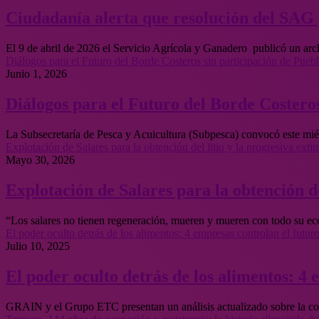
Ciudadanía alerta que resolución del SAG p
El 9 de abril de 2026 el Servicio Agrícola y Ganadero publicó un ar
Diálogos para el Futuro del Borde Costeros sin participación de Puebl
Junio 1, 2026
Diálogos para el Futuro del Borde Costeros
La Subsecretaría de Pesca y Acuicultura (Subpesca) convocó este mié
Explotación de Salares para la obtención del litio y la progresiva ext
Mayo 30, 2026
Explotación de Salares para la obtención de
“Los salares no tienen regeneración, mueren y mueren con todo su e
El poder oculto detrás de los alimentos: 4 empresas controlan el futuro
Julio 10, 2025
El poder oculto detrás de los alimentos: 4 
GRAIN y el Grupo ETC presentan un análisis actualizado sobre la con