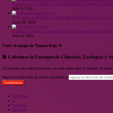
Organizaciones Mapuche se articulan frente a amenazas de ref
Julio 9, 2026
Defensores de semillas en todo Chile tienen entre “ceja y ceja
Junio 24, 2026
Ciudadanía alerta que resolución del SAG permite el cultivo de
Junio 9, 2026
Únete al equipo de Tomate Rojo 🍅
🎤 Cubrimos la Emergencia Climática, Ecológica y So
Un tomate con colores propios, sin tinte ajeno que lo manche ni inte
Ingresa tu dirección de correo electrónico
Facebook
X
LinkedIn
Instagram