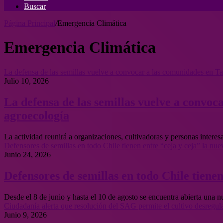
Buscar
Página Principal
/
Emergencia Climática
Emergencia Climática
La defensa de las semillas vuelve a convocar a las comunidades en Tal
Julio 10, 2026
La defensa de las semillas vuelve a convoc
agroecología
La actividad reunirá a organizaciones, cultivadoras y personas interes
Defensores de semillas en todo Chile tienen entre “ceja y ceja” la nu
Junio 24, 2026
Defensores de semillas en todo Chile tiene
Desde el 8 de junio y hasta el 10 de agosto se encuentra abierta una 
Ciudadanía alerta que resolución del SAG permite el cultivo desregul
Junio 9, 2026