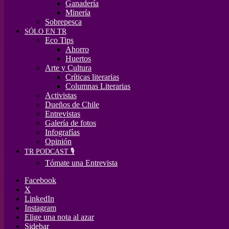
Ganadería
Minería
Sobrepesca
SÓLO EN TR
Eco Tips
Ahorro
Huertos
Arte y Cultura
Críticas literarias
Columnas Literarias
Activistas
Dueños de Chile
Entrevistas
Galería de fotos
Infografías
Opinión
TR PODCAST 🎙️
Tómate una Entrevista
Facebook
X
LinkedIn
Instagram
Elige una nota al azar
Sidebar