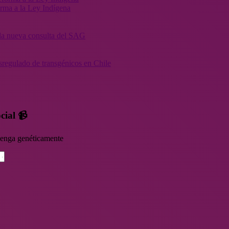
orma a la Ley Indígena
” la nueva consulta del SAG
sregulado de transgénicos en Chile
cial 📹
rvenga genéticamente