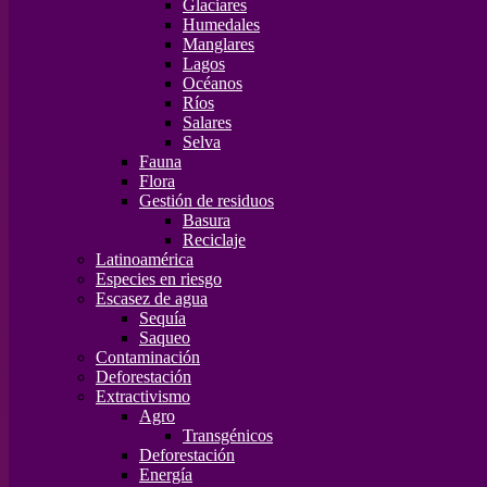
Glaciares
Humedales
Manglares
Lagos
Océanos
Ríos
Salares
Selva
Fauna
Flora
Gestión de residuos
Basura
Reciclaje
Latinoamérica
Especies en riesgo
Escasez de agua
Sequía
Saqueo
Contaminación
Deforestación
Extractivismo
Agro
Transgénicos
Deforestación
Energía