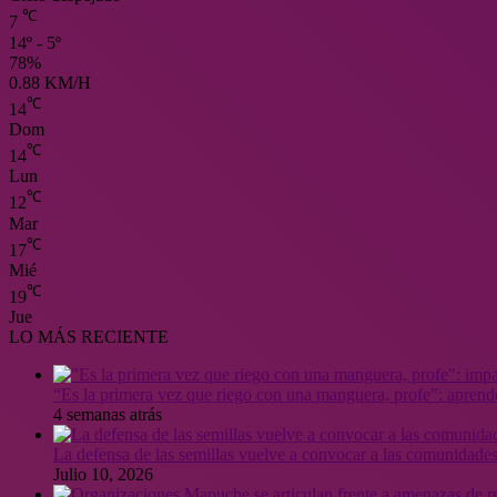
℃
7
14º - 5º
78%
0.88 KM/H
℃
14
Dom
℃
14
Lun
℃
12
Mar
℃
17
Mié
℃
19
Jue
LO MÁS RECIENTE
“Es la primera vez que riego con una manguera, profe”: aprende
4 semanas atrás
La defensa de las semillas vuelve a convocar a las comunidades
Julio 10, 2026