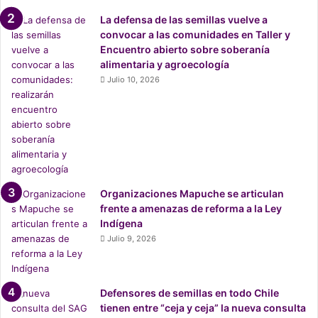
mientras responsabilizó al Estado chileno por su rol activo
La defensa de las semillas vuelve a
y negligente al priorizar políticas públicas que favorecen
convocar a las comunidades en Taller y
intereses corporativos por encima de la la justicia
Encuentro abierto sobre soberanía
alimentaria y agroecología
ambiental y comunitaria.
Julio 10, 2026
El Tribunal declaró al río Biobío, al árbol queule y a la
Cordillera de Nahuelbuta como sujetos de derechos,
destacando su importancia ecosistémica, cultural y
espiritual para las comunidades locales y el Pueblo
Mapuche, y como reparación instó al Estado chileno a
implementar un plan integral de restauración de los
Organizaciones Mapuche se articulan
frente a amenazas de reforma a la Ley
ecosistemas afectados, garantizar la consulta y
Indígena
participación de los pueblos indígenas, revisar su
Julio 9, 2026
legislación ambiental y establecer una moratoria sobre la
plantación de especies invasoras. También
llamó a las
empresas forestales a respetar los derechos colectivos
Defensores de semillas en todo Chile
de las comunidades, en concordancia con el Acuerdo de
tienen entre “ceja y ceja” la nueva consulta
Escazú.