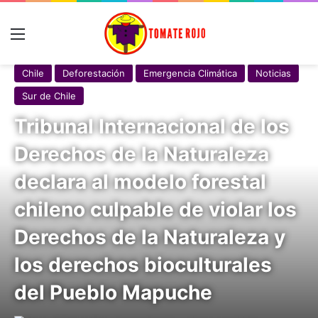
Menú
Chile
Deforestación
Emergencia Climática
Noticias
Sur de Chile
Tribunal Internacional de los
Derechos de la Naturaleza
declara al modelo forestal
chileno culpable de violar los
Derechos de la Naturaleza y
los derechos bioculturales
del Pueblo Mapuche