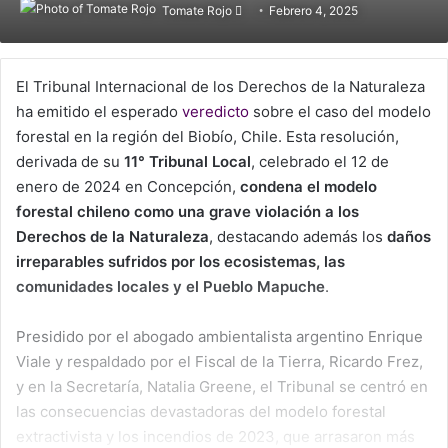
Tomate Rojo
Follow
Febrero 4, 2025
on
X
El Tribunal Internacional de los Derechos de la Naturaleza
ha emitido el esperado
veredicto
sobre el caso del modelo
forestal en la región del Biobío, Chile. Esta resolución,
derivada de su
11° Tribunal Local
, celebrado el 12 de
enero de 2024 en Concepción,
condena el modelo
forestal chileno como una grave violación a los
Derechos de la Naturaleza
, destacando además los
daños
irreparables sufridos por los ecosistemas, las
comunidades locales y el Pueblo Mapuche
.
Presidido por el abogado ambientalista argentino Enrique
Viale y respaldado por el Fiscal de la Tierra, Ricardo Frez,
y en la Secretaría, Natalia Greene, el Tribunal se centró en
las consecuencias devastadoras del modelo forestal
extractivista y los incendios de 2023, que arrasaron más