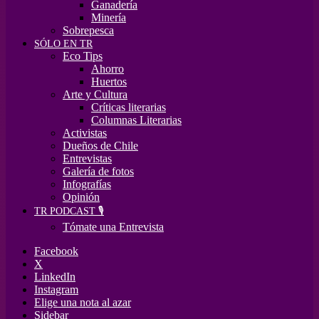
Ganadería
Minería
Sobrepesca
SÓLO EN TR
Eco Tips
Ahorro
Huertos
Arte y Cultura
Críticas literarias
Columnas Literarias
Activistas
Dueños de Chile
Entrevistas
Galería de fotos
Infografías
Opinión
TR PODCAST 🎙️
Tómate una Entrevista
Facebook
X
LinkedIn
Instagram
Elige una nota al azar
Sidebar