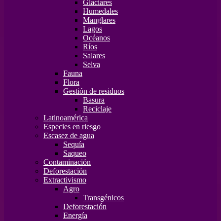
Glaciares
Humedales
Manglares
Lagos
Océanos
Ríos
Salares
Selva
Fauna
Flora
Gestión de residuos
Basura
Reciclaje
Latinoamérica
Especies en riesgo
Escasez de agua
Sequía
Saqueo
Contaminación
Deforestación
Extractivismo
Agro
Transgénicos
Deforestación
Energía