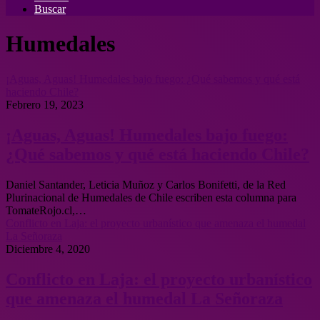
Buscar
Humedales
¡Aguas, Aguas! Humedales bajo fuego: ¿Qué sabemos y qué está
haciendo Chile?
Febrero 19, 2023
¡Aguas, Aguas! Humedales bajo fuego:
¿Qué sabemos y qué está haciendo Chile?
Daniel Santander, Leticia Muñoz y Carlos Bonifetti, de la Red
Plurinacional de Humedales de Chile escriben esta columna para
TomateRojo.cl,…
Conflicto en Laja: el proyecto urbanístico que amenaza el humedal
La Señoraza
Diciembre 4, 2020
Conflicto en Laja: el proyecto urbanístico
que amenaza el humedal La Señoraza