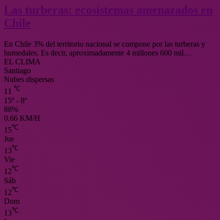
Las turberas: ecosistemas amenazados en
Chile
En Chile 3% del territorio nacional se compone por las turberas y
humedales. Es decir, aproximadamente 4 millones 600 mil…
EL CLIMA
Santiago
Nubes dispersas
℃
11
15º - 8º
88%
0.66 KM/H
℃
15
Jue
℃
13
Vie
℃
12
Sáb
℃
12
Dom
℃
13