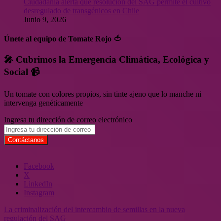
Ciudadanía alerta que resolución del SAG permite el cultivo
desregulado de transgénicos en Chile
Junio 9, 2026
Únete al equipo de Tomate Rojo 🍅
🎤 Cubrimos la Emergencia Climática, Ecológica y
Social 📹
Un tomate con colores propios, sin tinte ajeno que lo manche ni
intervenga genéticamente
Ingresa tu dirección de correo electrónico
Facebook
X
LinkedIn
Instagram
La criminalización del intercambio de semillas en la nueva
regulación del SAG