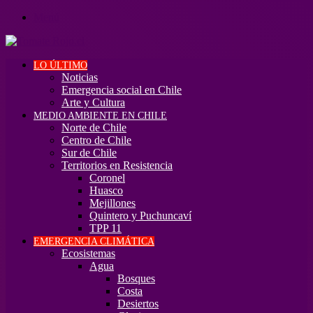
Menú
LO ÚLTIMO
Noticias
Emergencia social en Chile
Arte y Cultura
MEDIO AMBIENTE EN CHILE
Norte de Chile
Centro de Chile
Sur de Chile
Territorios en Resistencia
Coronel
Huasco
Mejillones
Quintero y Puchuncaví
TPP 11
EMERGENCIA CLIMÁTICA
Ecosistemas
Agua
Bosques
Costa
Desiertos