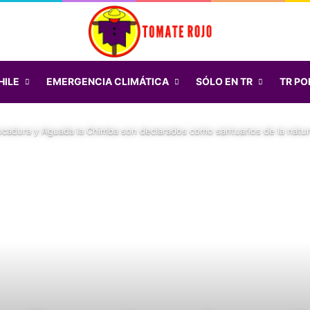
HILE
EMERGENCIA CLIMÁTICA
SÓLO EN TR
TR POD
dura y Aguada la Chimba son declarados como santuarios de la natur