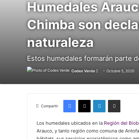
Humedales Arauc
Chimba son decla
naturaleza
Estos humedales formarán parte d
Codex Verde
Follow
Octubre 5, 2020
on
X
Facebook
X
LinkedIn
Compartir vía Mail
Compartir
Los humedales ubicados en la
Región del Biob
Arauco, y tanto región como comuna de Antofa
hábitats, sus servicios ecosistémicos como am