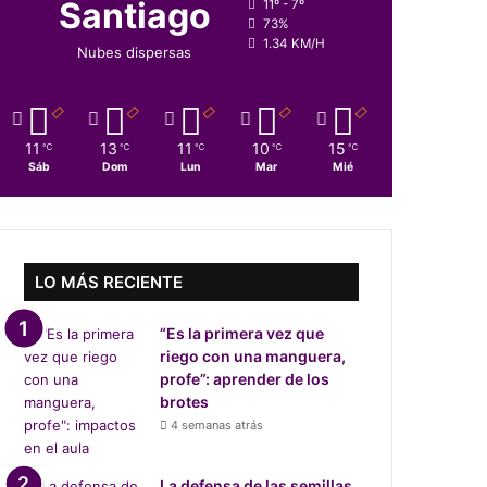
Santiago
11º - 7º
73%
1.34 KM/H
Nubes dispersas
11
13
11
10
15
℃
℃
℃
℃
℃
Sáb
Dom
Lun
Mar
Mié
LO MÁS RECIENTE
“Es la primera vez que
riego con una manguera,
profe”: aprender de los
brotes
4 semanas atrás
La defensa de las semillas