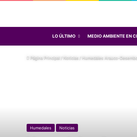
LO ÚLTIMO
MEDIO AMBIENTE EN C
Página Principal
/
Noticias
/
Humedales Arauco-Desemboca
Humedales
Noticias