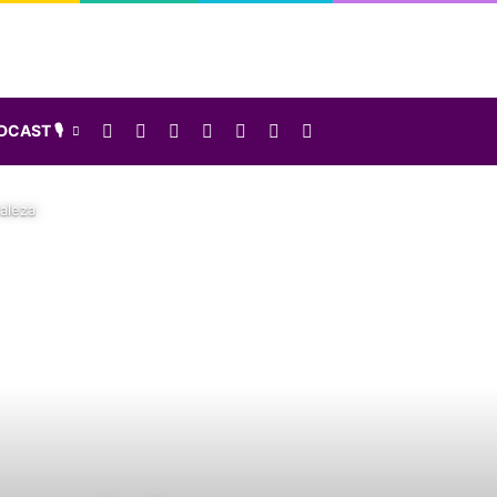
Facebook
X
LinkedIn
Instagram
Elige una nota al azar
Sidebar
Buscar
CAST 🎙️
aleza