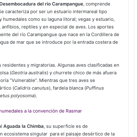
Desembocadura del río Carampangue
, comprende
 caracteriza por ser un estuario intermareal tipo
y humedales como su laguna litoral; vegas y estuario,
anfibios, reptiles y en especial de aves. Los aportes
mente del río Carampangue que nace en la Cordillera de
gua de mar que se introduce por la entrada costera de
 residentes y migratorias. Algunas aves clasificadas en
olsa (
Geotria australis
) y churrete chico de más afuera
goría “Vulnerable”. Mientras que tres aves se
rtico (
Calidris canutus
), fardela blanca (
Puffinus
etus polyosoma
).
 humedales a la convención de Rasmar
al
Aguada la Chimba
, su superficie es de
 ecosistema singular para el paisaje desértico de la