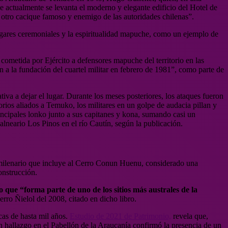
e actualmente se levanta el moderno y elegante edificio del Hotel de
otro cacique famoso y enemigo de las autoridades chilenas”.
 lugares ceremoniales y la espiritualidad mapuche, como un ejemplo de
metida por Ejército a defensores mapuche del territorio en las
n a la fundación del cuartel militar en febrero de 1981”, como parte de
iva a dejar el lugar. Durante los meses posteriores, los ataques fueron
orios aliados a Temuko, los militares en un golpe de audacia pillan y
cipales lonko junto a sus capitanes y kona, sumando casi un
neario Los Pinos en el río Cautín, según la publicación.
 milenario que incluye al Cerro Conun Huenu, considerado una
onstrucción.
o que “forma parte de uno de los sitios más australes de la
rro Ñielol del 2008, citado en dicho libro.
cas de hasta mil años.
Estudio de 2021 de Patrimonio,
revela que,
n hallazgo en el Pabellón de la Araucanía confirmó la presencia de un