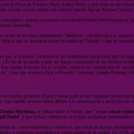
das por la Plaza de Temuco (Plaza Aníbal Pinto) y que tenía su ruca dond
ilio Lienán estuvo casado con Isabel Curamil, hija de Pancho Curamil, 
os extranjeros, quienes arrasaron con la biodiversidad (itrofelmongen),
ornelio Saavedra.
cuenta de un lugar denominado “Matanza”, con relación a la masacre co
os bélicos que se desataron sobre los suelos de Temuko y que se remonta
que se retiraran, comenzaron las hostilidades hacia éstos ante su negat
El día de la batalla y ante un ataque combinado de los distintos territ
hoy Quinta Pomona. En la ocasión, cayeron en combate dos de sus prin
cio”, zona que involucra hoy a Avenida Costanera, Quinta Pomona y Bal
n espíritu protector (
Ngen
), forma parte de un complejo ceremonial
, han sufrido severos daños debido a la urbanización y proyectos de c
,
Danko Marimán,
se señala sobre el Ñielol, que: “e
s un volcán extint
il-Ñielol
” y que se hace referencia en el plan de manejo monumento ce
eológicos, como osamentas y cerámicas, que datan de épocas prehispáni
terios y contextos funerarios en varios puntos de la ciudad. En 2018, u