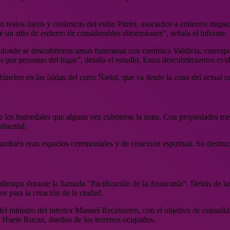
n restos óseos y cerámicas del estilo Pitrén, asociados a entierros mapu
un sitio de entierro de considerables dimensiones”, señala el informe.
, donde se descubrieron urnas funerarias con cerámica Valdivia, corresp
or personas del lugar”, detalla el estudio. Estos descubrimientos evidenc
únebre en las faldas del cerro Ñielol, que va desde la zona del actual c
 los humedales que alguna vez cubrieron la zona. Con propiedades medic
mbiental.
ambién eran espacios ceremoniales y de conexión espiritual. Su destruc
mapu durante la llamada “Pacificación de la Araucanía”. Detrás de las 
os para la creación de la ciudad.
l ministro del Interior Manuel Recabarren, con el objetivo de consolida
 y Huete Rucan, dueños de los terrenos ocupados.