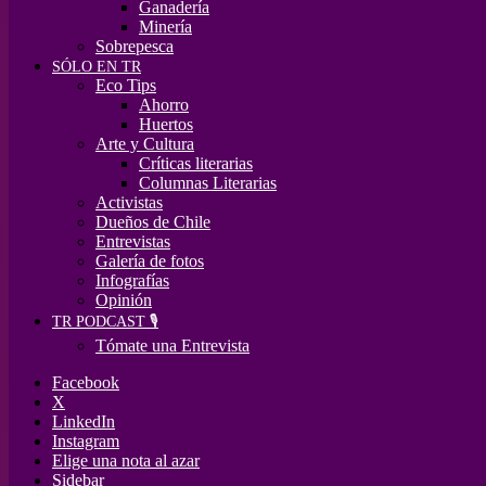
Ganadería
Minería
Sobrepesca
SÓLO EN TR
Eco Tips
Ahorro
Huertos
Arte y Cultura
Críticas literarias
Columnas Literarias
Activistas
Dueños de Chile
Entrevistas
Galería de fotos
Infografías
Opinión
TR PODCAST 🎙️
Tómate una Entrevista
Facebook
X
LinkedIn
Instagram
Elige una nota al azar
Sidebar