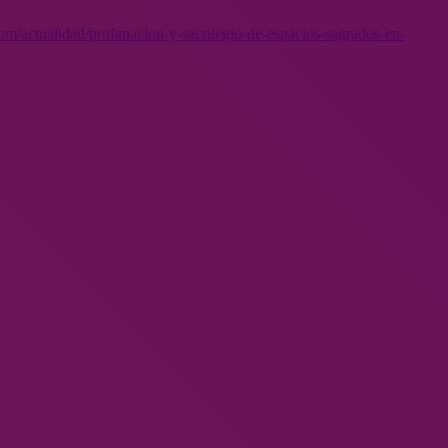
com/
actualidad/profanacion-y-
sacrilegio-de-espacios-
sagrados-en-