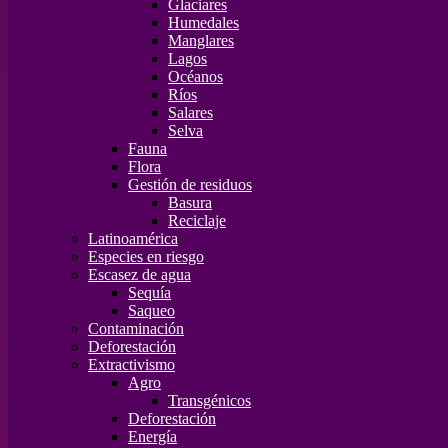
Glaciares
Humedales
Manglares
Lagos
Océanos
Ríos
Salares
Selva
Fauna
Flora
Gestión de residuos
Basura
Reciclaje
Latinoamérica
Especies en riesgo
Escasez de agua
Sequía
Saqueo
Contaminación
Deforestación
Extractivismo
Agro
Transgénicos
Deforestación
Energía