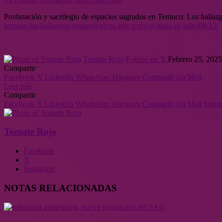
Profanación y sacrilegio de espacios sagrados en Temuco: Los hallaz
temuco-los-
hallazgos-arqueologicos-que-
poco-o-nada-se-sabe/08/12/
Tomate Rojo
Follow on X
Febrero 25, 2025
Compartir
Facebook
X
LinkedIn
WhatsApp
Telegram
Compartir vía Mail
Leer más
Compartir
Facebook
X
LinkedIn
WhatsApp
Telegram
Compartir vía Mail
Impri
Tomate Rojo
Facebook
X
Instagram
NOTAS RELACIONADAS