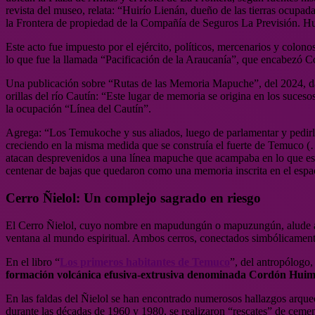
revista del museo, relata: “Huirío Lienán, dueño de las tierras ocupa
la Frontera de propiedad de la Compañía de Seguros La Previsión. Hu
Este acto fue impuesto por el ejército, políticos, mercenarios y colon
lo que fue la llamada “Pacificación de la Araucanía”, que encabezó C
Una publicación sobre “Rutas de las Memoria Mapuche”, del 2024, da 
orillas del río Cautín: “Este lugar de memoria se origina en los suces
la ocupación “Línea del Cautín”.
Agrega: “Los Temukoche y sus aliados, luego de parlamentar y pedirles 
creciendo en la misma medida que se construía el fuerte de Temuco (…) 
atacan desprevenidos a una línea mapuche que acampaba en lo que es 
centenar de bajas que quedaron como una memoria inscrita en el espa
Cerro Ñielol: Un complejo sagrado en riesgo
El Cerro Ñielol, cuyo nombre en mapudungún o mapuzungún, alude a u
ventana al mundo espiritual. Ambos cerros, conectados simbólicamente
En el libro “
Los primeros habitantes de Temuco
”, del antropólogo
formación volcánica efusiva-extrusiva denominada Cordón Huimp
En las faldas del Ñielol se han encontrado numerosos hallazgos arqu
durante las décadas de 1960 y 1980, se realizaron “rescates” de cemen