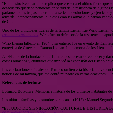
“El ministro Recabarren le replicó que ese sería el último fuerte que s
desacuerdo quedaba pendiente en virtud de la resistencia de algunos 
parlamento, las tropas hicieron una serie de evoluciones y ejercicios 
advertía, intencionalmente, que esas eran las armas que habían venci
de Cautín.
Uno de los principales líderes de la familia Lienan fue Wirio Lienan
costumbres araucanas
, Wirio fue un defensor de la resistencia mapuc
Wirio Lienan falleció en 1904, y su entierro fue un evento de gran rel
entrevista de Guevara a Ramón Lienan. La memoria de los Lienan, al ig
A 144 años de la fundación de Temuco, es necesario reconocer y dar esp
costos humanos y culturales que implicó la expansión del Estado chilen
Las celebraciones oficiales de Temuco omiten esta historia de viole
noticias de mi familia, que me contó mi padre en varias ocasiones”. La 
Referencias de lecturas:
Lofmapu Botxolwe. Memoria e historia de los primeros habitantes d
Las últimas familias y costumbres araucanas (1913) / Manuel Segun
“ESTUDIO DE SIGNIFICACIÓN CULTURAL E HISTÓRICA 
09/Estudio%
20Barrio%20Coilaco.pdf