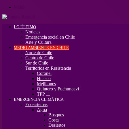
Menú
LO ÚLTIMO
Noticias
Emergencia social en Chile
Arte y Cultura
MEDIO AMBIENTE EN CHILE
Norte de Chile
Centro de Chile
Sur de Chile
Territorios en Resistencia
Coronel
Huasco
Mejillones
Quintero y Puchuncaví
TPP 11
EMERGENCIA CLIMÁTICA
Ecosistemas
Agua
Bosques
Costa
Desiertos