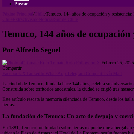
Buscar
Página Principal
/
Chile
/
Temuco, 144 años de ocupación y resistencia: l
Chile
Extractivismo
Noticias
Sur de Chile
Temuco, 144 años de ocupación y 
Por Alfredo Seguel
Tomate Rojo
Follow on X
Febrero 25, 2025
Compartir
Facebook
X
LinkedIn
WhatsApp
Telegram
Compartir vía Mail
La ciudad de Temuco, fundada hace 144 años, celebra su aniversario c
Construida sobre territorios ancestrales, la ciudad se erigió tras mas
Este artículo rescata la memoria silenciada de Temuco, desde los halla
tierras.
La fundación de Temuco: Un acto de despojo y coerc
En 1881, Temuco fue fundada sobre tierras mapuche que albergaban vi
ubican la Plaza de Armas y el Hotel de La Frontera, según fuentes h