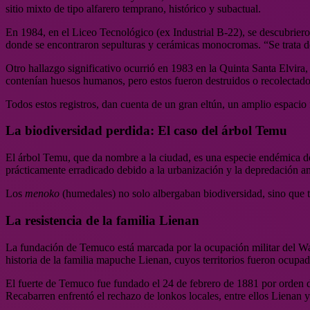
sitio mixto de tipo alfarero temprano, histórico y subactual.
En 1984, en el Liceo Tecnológico (ex Industrial B-22), se descubriero
donde se encontraron sepulturas y cerámicas monocromas. “Se trata de 
Otro hallazgo significativo ocurrió en 1983 en la Quinta Santa Elvira
contenían huesos humanos, pero estos fueron destruidos o recolectados p
Todos estos registros, dan cuenta de un gran eltún, un amplio espacio f
La biodiversidad perdida: El caso del árbol Temu
El árbol Temu, que da nombre a la ciudad, es una especie endémica de
prácticamente erradicado debido a la urbanización y la depredación a
Los
menoko
(humedales) no solo albergaban biodiversidad, sino que t
La resistencia de la familia Lienan
La fundación de Temuco está marcada por la ocupación militar del Wall
historia de la familia mapuche Lienan, cuyos territorios fueron ocupad
El fuerte de Temuco fue fundado el 24 de febrero de 1881 por orden de
Recabarren enfrentó el rechazo de lonkos locales, entre ellos Lienan