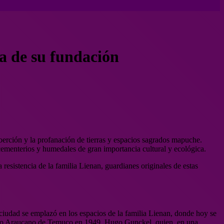
da de su fundación
oerción y la profanación de tierras y espacios sagrados mapuche.
 cementerios y humedales de gran importancia cultural y ecológica.
resistencia de la familia Lienan, guardianes originales de estas
iudad se emplazó en los espacios de la familia Lienan, donde hoy se
Museo Araucano de Temuco en 1949, Hugo Gunckel, quien, en una