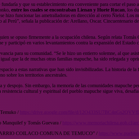
e fundaría y que su establecimiento era conveniente para cortar el paso 
lonko,
entre los cuales se encontraban Lienan y Huete Rucan
, los d
y se hizo funcionar las ametralladoras en dirección al cerro Ñielol. Los
do al Perú”, señala la publicación de: Arellano, Oscar. Cincuentenario
, quien se opuso firmemente a la ocupación chilena. Según relata Tomá
he y participó en varios levantamientos contra la expansión del Estado c
evancia para su comunidad. “Se le hizo un entierro solemne, al que asisti
ual que la de muchas otras familias mapuche, ha sido relegada y oprimid
acio a estas narrativas que han sido invisibilizadas. La historia de la 
o sobre los territorios ancestrales.
ncia y despojo. Sin embargo, la memoria de las comunidades mapuche pe
resistencia cultural y espiritual del pueblo mapuche sigue viva, desafian
e Temuko /
https://drive.google.com/file/
d/12O433SU7BC4nGs2QVVf
do Manquilef y Tomás Guevara /
https://www.memoriachilena.
gob.cl/ar
BARRIO COILACO COMUNA DE TEMUCO” /
https://www.
pueblos