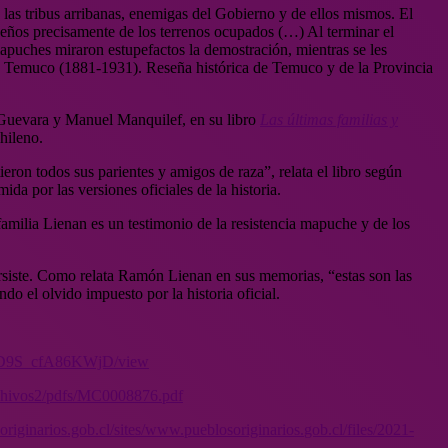
a las tribus arribanas, enemigas del Gobierno y de ellos mismos. El
ueños precisamente de los terrenos ocupados (…) Al terminar el
 mapuches miraron estupefactos la demostración, mientras se les
 de Temuco (1881-1931). Reseña histórica de Temuco y de la Provincia
s Guevara y Manuel Manquilef, en su libro
Las últimas familias y
hileno.
eron todos sus parientes y amigos de raza”, relata el libro según
a por las versiones oficiales de la historia.
familia Lienan es un testimonio de la resistencia mapuche y de los
rsiste. Como relata Ramón Lienan en sus memorias, “estas son las
do el olvido impuesto por la historia oficial.
D9S_
cfA86KWjD/view
chivos2/pdfs/
MC0008876.pdf
originarios.gob.cl/
sites/www.pueblosoriginarios.
gob.cl/files/2021-