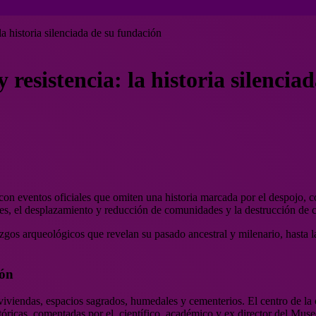
a historia silenciada de su fundación
resistencia: la historia silencia
on eventos oficiales que omiten una historia marcada por el despojo, c
acres, el desplazamiento y reducción de comunidades y la destrucción de
zgos arqueológicos que revelan su pasado ancestral y milenario, hasta la 
ión
viendas, espacios sagrados, humedales y cementerios. El centro de la c
istóricas, comentadas por el científico, académico y ex director del 