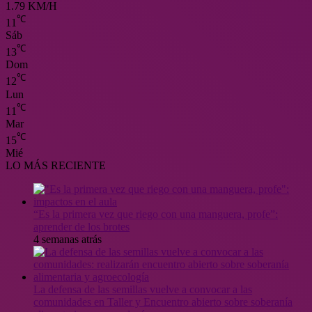
1.79 KM/H
℃
11
Sáb
℃
13
Dom
℃
12
Lun
℃
11
Mar
℃
15
Mié
LO MÁS RECIENTE
“Es la primera vez que riego con una manguera, profe”:
aprender de los brotes
4 semanas atrás
La defensa de las semillas vuelve a convocar a las
comunidades en Taller y Encuentro abierto sobre soberanía