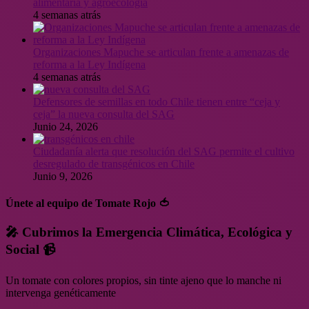
alimentaria y agroecología
4 semanas atrás
Organizaciones Mapuche se articulan frente a amenazas de
reforma a la Ley Indígena
4 semanas atrás
Defensores de semillas en todo Chile tienen entre “ceja y
ceja” la nueva consulta del SAG
Junio 24, 2026
Ciudadanía alerta que resolución del SAG permite el cultivo
desregulado de transgénicos en Chile
Junio 9, 2026
Únete al equipo de Tomate Rojo 🍅
🎤 Cubrimos la Emergencia Climática, Ecológica y
Social 📹
Un tomate con colores propios, sin tinte ajeno que lo manche ni
intervenga genéticamente