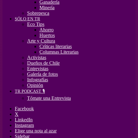
Ganadería
Minería
Sobrepesca
SÓLO EN TR
Eco Tips
Ahorro
Huertos
Arte y Cultura
Críticas literarias
Columnas Literarias
Activistas
Dueños de Chile
Entrevistas
Galería de fotos
Infografías
Opinión
TR PODCAST 🎙️
Tómate una Entrevista
Facebook
X
LinkedIn
Instagram
Elige una nota al azar
Sidebar