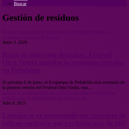
Buscar
Gestión de residuos
Reparar antes que desechar: Festival Otra Vuelta impulsa la
economía circular en Peñalolén
Junio 3, 2026
Reparar antes que desechar: Festival
Otra Vuelta impulsa la economía circular
en Peñalolén
El próximo 6 de junio, el Ecoparque de Peñalolén será escenario de
la primera versión del Festival Otra Vuelta, una…
Lautaro se ve amenazado por proyecto de relleno sanitario que
recibiría más de 600 toneladas de basura al día
Julio 9, 2025
Lautaro se ve amenazado por proyecto de
relleno sanitario que recibiría más de 600