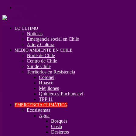
Menú
LO ÚLTIMO
Noticias
Emergencia social en Chile
Arte y Cultura
MEDIO AMBIENTE EN CHILE
Norte de Chile
Centro de Chile
Sur de Chile
Territorios en Resistencia
Coronel
Huasco
Mejillones
Quintero y Puchuncaví
TPP 11
EMERGENCIA CLIMÁTICA
Ecosistemas
Agua
Bosques
Costa
Desiertos