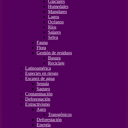
Glaciares
Humedales
Manglares
Lagos
Océanos
Ríos
Salares
Selva
Fauna
Flora
Gestión de residuos
Basura
Reciclaje
Latinoamérica
Especies en riesgo
Escasez de agua
Sequía
Saqueo
Contaminación
Deforestación
Extractivismo
Agro
Transgénicos
Deforestación
Energía