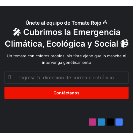
Únete al equipo de Tomate Rojo 🍅
🎤 Cubrimos la Emergencia
Climática, Ecológica y Social 📹
Un tomate con colores propios, sin tinte ajeno que lo manche ni
intervenga genéticamente
Ingresa
tu
dirección
de
correo
electrónico
Instagram
LinkedIn
X
Facebo