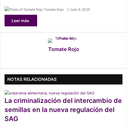
Tomate Rojo
F
Julio 9, 2025
o
Leer más
l
l
o
w
o
Tomate Rojo
n
X
Fa
X
Ins
ce
tag
bo
ra
NOTAS RELACIONADAS
ok
m
La criminalización del intercambio de
semillas en la nueva regulación del
SAG