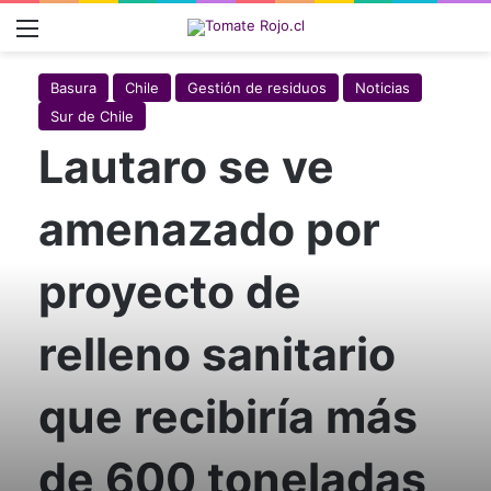
Menú
Basura
Chile
Gestión de residuos
Noticias
Sur de Chile
Lautaro se ve
amenazado por
proyecto de
relleno sanitario
que recibiría más
de 600 toneladas