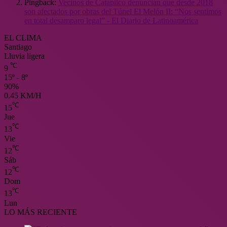
Pingback:
Vecinos de Catapilco denuncian que desde 2018
son afectados por obras del Túnel El Melón II: “Nos sentimos
en total desamparo legal” - El Diario de Latinoamérica
EL CLIMA
Santiago
Lluvia ligera
℃
9
15º - 8º
90%
0.45 KM/H
℃
15
Jue
℃
13
Vie
℃
12
Sáb
℃
12
Dom
℃
13
Lun
LO MÁS RECIENTE