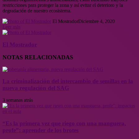
restricciones para proteger la zona y así evitar el deterioro y la
degradación de nuestro ecosistema.
El Mostrador
Diciembre 4, 2020
Leer más
El Mostrador
NOTAS RELACIONADAS
La criminalización del intercambio de semillas en la
nueva regulación del SAG
3 semanas atrás
“Es la primera vez que riego con una manguera,
profe”: aprender de los brotes