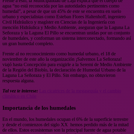
Frente a esto, la Municipalidad de Laja explica que el cuerpo de
agua “no está reconocida por las autoridades pertinentes como
humedal”, a pesar de que un 45% de este se encuentra en suelo
urbano y especialistas como Esteban Flores Haltenhoff, ingeniero
Civil Hidráulico y magíster en Ciencias de la Ingeniería con
mención Hidráulica y Medio Ambiente, aseguran que la Laguna La
Señoraza y la Laguna El Pillo se encuentran unidas por un conjunto
de humedales, y conforman un sistema interconectado, formando así
un gran humedal completo.
Frente al no reconocimiento como humedal urbano, el 18 de
noviembre de este año la organización ¡Salvemos La Señoraza!
viajó hasta Concepción para exigirle a la Seremi de Medio Ambiente
de la Región del Biobío, la declaración de Humedal Urbano de la
Laguna La Señoraza y El Pillo. Sin embargo, no obtuvieron
respuesta alguna.
Tal vez te interese:
Las cicatrices de la megasequía y el cambio
climático en Chile
Importancia de los humedales
En el mundo, los humedales ocupan el 6% de la superficie terrestre
y desde el comienzos del siglo XX
hemos perdido más de la mitad
de ellos. Estos ecosistemas son la principal fuente de agua potable