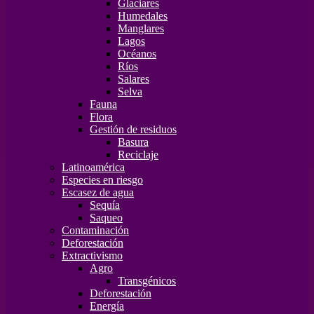
Glaciares
Humedales
Manglares
Lagos
Océanos
Ríos
Salares
Selva
Fauna
Flora
Gestión de residuos
Basura
Reciclaje
Latinoamérica
Especies en riesgo
Escasez de agua
Sequía
Saqueo
Contaminación
Deforestación
Extractivismo
Agro
Transgénicos
Deforestación
Energía