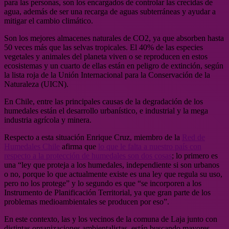
para las personas, son los encargados de controlar las crecidas de
agua, además de ser una recarga de aguas subterráneas y ayudar a
mitigar el cambio climático.
Son los mejores almacenes naturales de CO2, ya que absorben hasta
50 veces más que las selvas tropicales. El 40% de las especies
vegetales y animales del planeta viven o se reproducen en estos
ecosistemas y un cuarto de ellas están en peligro de extinción, según
la lista roja de la Unión Internacional para la Conservación de la
Naturaleza (UICN).
En Chile, entre las principales causas de la degradación de los
humedales están el desarrollo urbanístico, e industrial y la mega
industria agrícola y minera.
Respecto a esta situación Enrique Cruz, miembro de la
Red de
Humedales Chile
afirma que
lo que le falta a nuestro país con
respecto a la protección de humedales son dos cosas
; lo primero es
una “ley que proteja a los humedales, independiente si son urbanos
o no, porque lo que actualmente existe es una ley que regula su uso,
pero no los protege” y lo segundo es que “se incorporen a los
Instrumento de Planificación Territorial, ya que gran parte de los
problemas medioambientales se producen por eso”.
En este contexto, las y los vecinos de la comuna de Laja junto con
distintas organizaciones ambientalistas, están buscando mayores