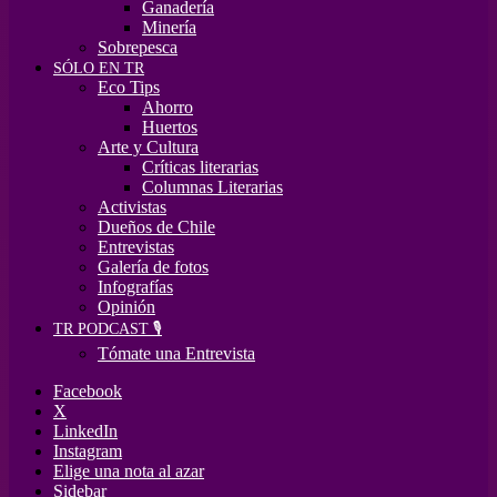
Ganadería
Minería
Sobrepesca
SÓLO EN TR
Eco Tips
Ahorro
Huertos
Arte y Cultura
Críticas literarias
Columnas Literarias
Activistas
Dueños de Chile
Entrevistas
Galería de fotos
Infografías
Opinión
TR PODCAST 🎙️
Tómate una Entrevista
Facebook
X
LinkedIn
Instagram
Elige una nota al azar
Sidebar