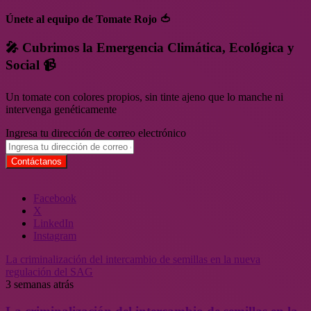
Únete al equipo de Tomate Rojo 🍅
🎤 Cubrimos la Emergencia Climática, Ecológica y
Social 📹
Un tomate con colores propios, sin tinte ajeno que lo manche ni
intervenga genéticamente
Ingresa tu dirección de correo electrónico
Facebook
X
LinkedIn
Instagram
La criminalización del intercambio de semillas en la nueva
regulación del SAG
3 semanas atrás