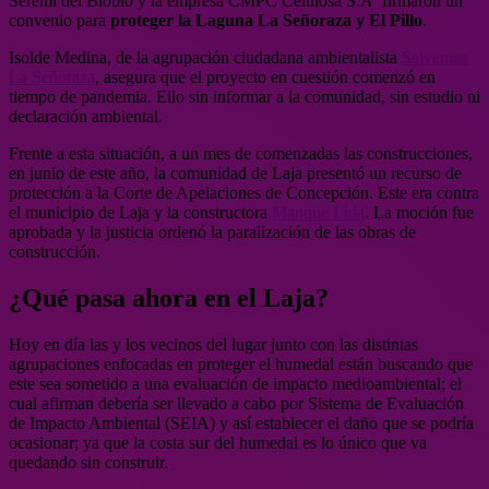
Seremi del Biobío y la empresa CMPC Celulosa S.A
firmaron un
convenio para
proteger la Laguna La Señoraza y El Pillo
.
Isolde Medina, de la agrupación ciudadana ambientalista
Salvemos
La Señoraza
, asegura que el proyecto en cuestión comenzó en
tiempo de pandemia. Ello sin informar a la comunidad, sin estudio ni
declaración ambiental.
Frente a esta situación, a un mes de comenzadas las construcciones,
en junio de este año, la comunidad de Laja presentó un recurso de
protección a la Corte de Apelaciones de Concepción. Este era contra
el municipio de Laja y la constructora
Manque Ltda
. La moción fue
aprobada y la justicia ordenó la paralización de las obras de
construcción.
¿Qué pasa ahora en el Laja?
Hoy en día las y los vecinos del lugar junto con las distintas
agrupaciones enfocadas en proteger el humedal están buscando que
este sea sometido a una evaluación de impacto medioambiental; el
cual afirman debería ser llevado a cabo por Sistema de Evaluación
de Impacto Ambiental (SEIA) y así establecer el daño que se podría
ocasionar; ya que la costa sur del humedal es lo único que va
quedando sin construir.