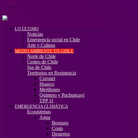
Menú
LO ÚLTIMO
Noticias
Emergencia social en Chile
Arte y Cultura
MEDIO AMBIENTE EN CHILE
Norte de Chile
Centro de Chile
Sur de Chile
Territorios en Resistencia
Coronel
Huasco
Mejillones
Quintero y Puchuncaví
TPP 11
EMERGENCIA CLIMÁTICA
Ecosistemas
Agua
Bosques
Costa
Desiertos