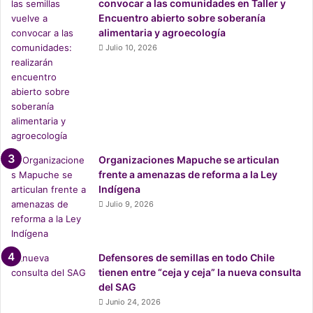
convocar a las comunidades en Taller y
Conoce más de la investigación realizada por Sinergia
Encuentro abierto sobre soberanía
alimentaria y agroecología
Animal en Liderencrueldad.com.
Julio 10, 2026
Tal vez también te interese:
Territorios en Cleta: se
estrena serie documental que registra 2.600 kilómetros de
pedaleo y diálogos con organizaciones y comunidades
Sigue leyendo en TomateRojo.cl
Organizaciones Mapuche se articulan
frente a amenazas de reforma a la Ley
Indígena
Julio 9, 2026
Carozzi y la investigación que
Defensores de semillas en todo Chile
apunta a su planta de huevos en
tienen entre “ceja y ceja” la nueva consulta
del SAG
San Bernardo
Junio 24, 2026