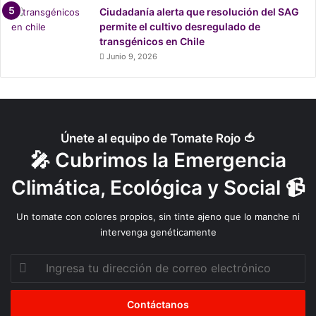
Ciudadanía alerta que resolución del SAG
permite el cultivo desregulado de
transgénicos en Chile
Junio 9, 2026
Únete al equipo de Tomate Rojo 🍅
🎤 Cubrimos la Emergencia
Climática, Ecológica y Social 📹
Un tomate con colores propios, sin tinte ajeno que lo manche ni
intervenga genéticamente
Ingresa
tu
dirección
de