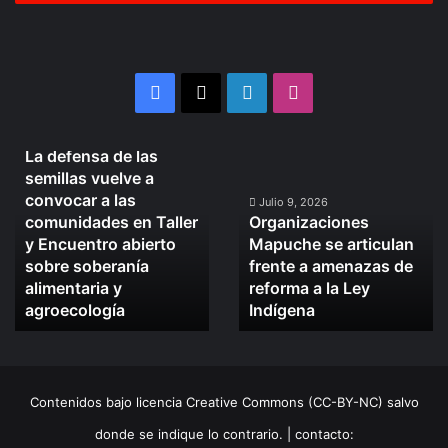
correo
electrónico
Facebook
X
LinkedIn
Instagram
Julio 10, 2026
La defensa de las
La
Organizaciones
semillas vuelve a
defensa
Mapuche
convocar a las
de
se
Julio 9, 2026
comunidades en Taller
Organizaciones
las
articulan
y Encuentro abierto
Mapuche se articulan
semillas
frente
sobre soberanía
frente a amenazas de
vuelve
a
alimentaria y
reforma a la Ley
a
amenazas
convocar
agroecología
de
Indígena
a
reforma
las
a
comunidades
la
en
Ley
Contenidos bajo licencia Creative Commons (CC-BY-NC) salvo
Taller
Indígena
y
donde se indique lo contrario. | contacto: