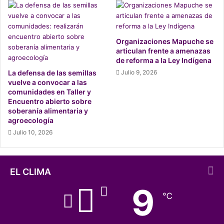
que implica altos índices de mortalidad.
Organizaciones Mapuche se
articulan frente a amenazas
de reforma a la Ley Indígena
La defensa de las semillas
Julio 9, 2026
vuelve a convocar a las
comunidades en Taller y
Encuentro abierto sobre
soberanía alimentaria y
agroecología
Julio 10, 2026
Bajos estándares en Chile
EL CLIMA
Debido a la polémica por el bienestar en este sistema de
9
℃
producción de huevo, las jaulas en batería se prohibieron
en la Unión Europea y en algunos estados de Estados
Unidos. El mismo Walmart ha anunciado una política para