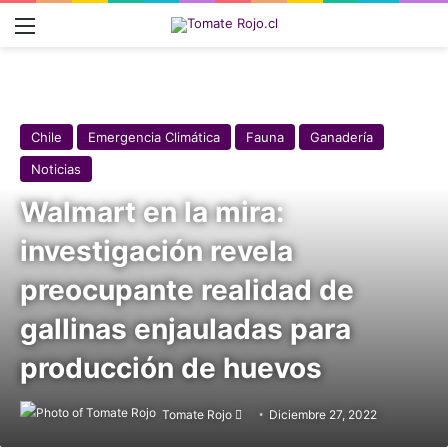
Menú
Chile
Emergencia Climática
Fauna
Ganadería
Noticias
Walmart en la mira:
investigación revela
preocupante realidad de
gallinas enjauladas para
producción de huevos
Tomate Rojo
Follow
Diciembre 27, 2022
on