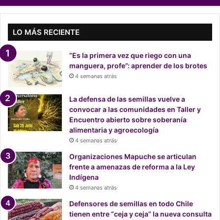
S
M
L
e
LO MÁS RECIENTE
n
m
“Es la primera vez que riego con una
e
manguera, profe”: aprender de los brotes
d
4 semanas atrás
i
o
La defensa de las semillas vuelve a
d
convocar a las comunidades en Taller y
e
Encuentro abierto sobre soberanía
f
alimentaria y agroecología
u
4 semanas atrás
e
r
Organizaciones Mapuche se articulan
t
frente a amenazas de reforma a la Ley
e
Indígena
r
4 semanas atrás
e
Defensores de semillas en todo Chile
p
tienen entre “ceja y ceja” la nueva consulta
r