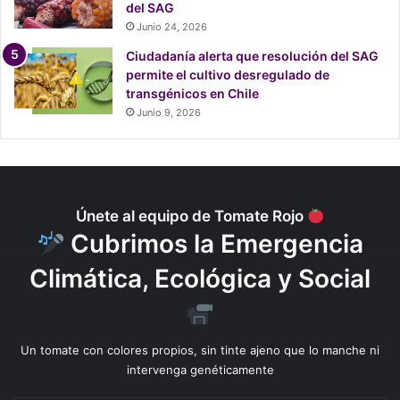
del SAG
e
Junio 24, 2026
s
i
Ciudadanía alerta que resolución del SAG
ó
permite el cultivo desregulado de
n
transgénicos en Chile
y
Junio 9, 2026
a
n
t
e
s
Únete al equipo de Tomate Rojo
d
Cubrimos la Emergencia
e
l
Climática, Ecológica y Social
a
l
l
e
g
Un tomate con colores propios, sin tinte ajeno que lo manche ni
a
intervenga genéticamente
d