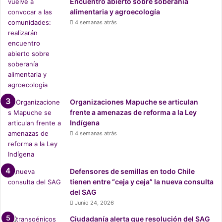
Encuentro abierto sobre soberanía
aumento de los precios de los alimentos y del
alimentaria y agroecología
combustible, también contribuyen a crear situaciones
4 semanas atrás
difíciles para la población.
• Hay un círculo vicioso de
desnutrición y enfermedades
mortales
Organizaciones Mapuche se articulan
frente a amenazas de reforma a la Ley
La desnutrición se ve agravada por las enfermedades
Indígena
infecciosas, ya que una persona desnutrida es más
4 semanas atrás
susceptible a las infecciones, y estas contribuyen a la
desnutrición.
Defensores de semillas en todo Chile
Sarampión
tienen entre “ceja y ceja” la nueva consulta
del SAG
Si bien el sarampión es endémico en Somalia, tan solo en
Junio 24, 2026
los primeros seis meses de 2022, el país ha sufrido el
Ciudadanía alerta que resolución del SAG