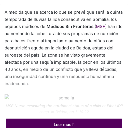
X
A medida que se acerca lo que se prevé que será la quinta
temporada de lluvias fallida consecutiva en Somalia, los
equipos médicos de
Médicos Sin Fronteras
(
MSF
) han ido
aumentando la cobertura de sus programas de nutrición
para hacer frente al importante aumento de niños con
desnutrición aguda en la ciudad de Baidoa, estado del
suroeste del país. La zona se ha visto gravemente
afectada por una sequía implacable, la peor en los últimos
40 años, en medio de un conflicto que ya lleva décadas,
una inseguridad continua y una respuesta humanitaria
inadecuada.
MSF Nurse measuring the nutritional status of a child at Elbet IDP
camp, in Baidoa, on 11.10.22
La desnutrición infantil que los equipos observan también
Leer más