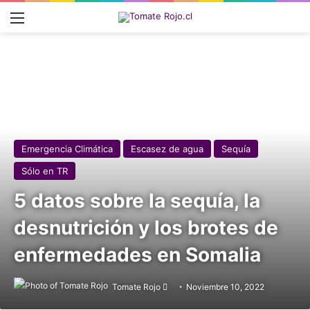
Menú
Emergencia Climática
Escasez de agua
Sequía
Sólo en TR
5 datos sobre la sequía, la
desnutrición y los brotes de
enfermedades en Somalia
Tomate Rojo
Follow
Noviembre 10, 2022
on